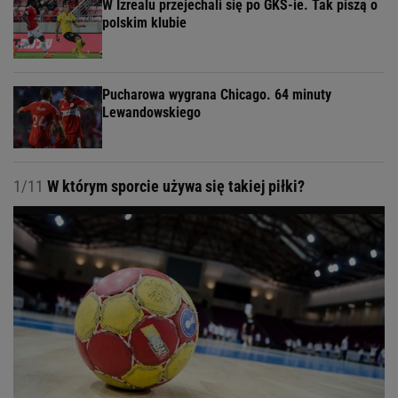
W Izrealu przejechali się po GKS-ie. Tak piszą o
polskim klubie
Pucharowa wygrana Chicago. 64 minuty
Lewandowskiego
1/11
W którym sporcie używa się takiej piłki?