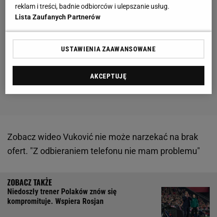
reklam i treści, badnie odbiorców i ulepszanie usług.
Lista Zaufanych Partnerów
USTAWIENIA ZAAWANSOWANE
AKCEPTUJĘ
Zobacz wideo
Vuković nie może narzekać na brak
ofert. "Z odbieraniem telefonu nie mam problemu"
Niedoszły trener Polaków znów się
kompromituje. Wspiera Rosjan