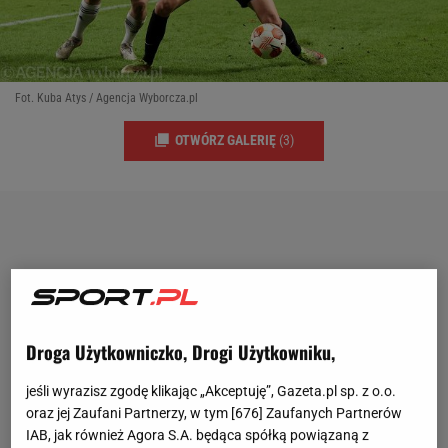
Fot. Kuba Atys / Agencja Wyborcza.pl
OTWÓRZ GALERIĘ
(3)
Droga Użytkowniczko, Drogi Użytkowniku,
jeśli wyrazisz zgodę klikając „Akceptuję”, Gazeta.pl sp. z o.o.
oraz jej Zaufani Partnerzy, w tym [
676
] Zaufanych Partnerów
IAB, jak również Agora S.A. będąca spółką powiązaną z