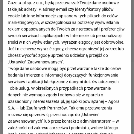
Gazeta.pl sp. z o.o., będą przetwarzać Twoje dane osobowe
takie jak adresy IP, adresy e-mail czy identyfikatory plików
cookie lub inne informacje zapisane w tych plikach do celów
marketingowych, w szczególności na potrzeby wyświetlania
reklam dopasowanych do Twoich zainteresowań i preferencji w
swoich serwisach, aplikacjach i w Internecie lub personalizacji
treści w nich wyświetlanych. Wyrażenie zgody jest dobrowolne.
Jeśli nie chcesz wyrazić zgody, chcesz ograniczyć jej zakres lub
chcesz wycofać zgodę uprzednio udzieloną przejdź do
„Ustawień Zaawansowanych”.
Twoje dane osobowe mogą być przetwarzane także do celów
Trwająca od blisko trzech miesięcy wojna w
Ukrainie
badania i mierzenia informacji dotyczących funkcjonowania
serwisów i aplikacji lub łączone z danymi dot. świadczonych
pochłonęła tysiące ofiar. Wojska Putina zawzięcie
Tobie usług. W określonych przypadkach przetwarzanie
atakują ukraińskie miasta, w których giną cywile, a
danych nie wymaga zgody i odbywa się w oparciu o
skala zniszczeń jest ogromna. Wojna u naszych
uzasadniony interes Gazeta.pl, jej spółki powiązanej – Agora
S.A. – lub Zaufanych Partnerów. Takiemu przetwarzaniu
sąsiadów doprowadziła nie tylko do śmierci tysięcy
możesz się sprzeciwić, przechodząc do „Ustawień
rosyjskich i ukraińskich żołnierzy, ale też do
Zaawansowanych” lub przez kontakt z administratorem – w
problemów finansowych państwa agresora.
zależności od zakresu sprzeciwu i podmiotu, wobec którego