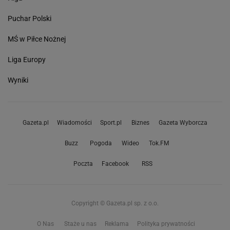
Puchar Polski
MŚ w Piłce Nożnej
Liga Europy
Wyniki
Gazeta.pl
Wiadomości
Sport.pl
Biznes
Gazeta Wyborcza
Buzz
Pogoda
Wideo
Tok.FM
Poczta
Facebook
RSS
Copyright © Gazeta.pl sp. z o.o.
O Nas
Staże u nas
Reklama
Polityka prywatności