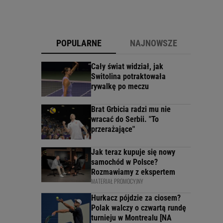
POPULARNE
NAJNOWSZE
Cały świat widział, jak
Switolina potraktowała
rywalkę po meczu
Brat Grbicia radzi mu nie
wracać do Serbii. "To
przerażające"
Jak teraz kupuje się nowy
samochód w Polsce?
Rozmawiamy z ekspertem
MATERIAŁ PROMOCYJNY
Hurkacz pójdzie za ciosem?
Polak walczy o czwartą rundę
turnieju w Montrealu [NA