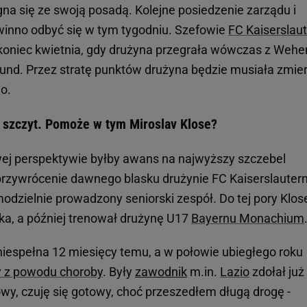
na się ze swoją posadą. Kolejne posiedzenie zarządu i
inno odbyć się w tym tygodniu. Szefowie
FC Kaiserslau
d koniec kwietnia, gdy drużyna przegrała wówczas z Weh
und. Przez stratę punktów drużyna będzie musiała zmie
o.
a szczyt. Pomoże w tym Miroslav Klose?
ej perspektywie byłby awans na najwyższy szczebel
zywrócenie dawnego blasku drużynie FC Kaiserslautern
modzielnie prowadzony seniorski zespół. Do tej pory Klos
ka, a później trenował drużynę U17
Bayernu Monachium
 niespełna 12 miesięcy temu, a w połowie ubiegłego roku
y z powodu choroby
. Były
zawodnik
m.in.
Lazio
zdołał już
wy, czuję się gotowy, choć przeszedłem długą drogę -