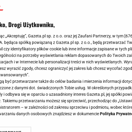
ko, Drogi Użytkowniku,
jąc „Akceptuję”, Gazeta.pl sp. z o.o. oraz jej Zaufani Partnerzy, w tym [
67
.A. będąca spółką powiązaną z Gazeta.pl sp. z o.o., będą przetwarzać T
ail czy identyfikatory plików cookie lub inne informacje zapisane w tych p
gólności na potrzeby wyświetlania reklam dopasowanych do Twoich zain
acjach i w Internecie lub personalizacji treści w nich wyświetlanych. Wyr
cesz wyrazić zgody, chcesz ograniczyć jej zakres lub chcesz wycofać zgo
aawansowanych”.
 być przetwarzane także do celów badania i mierzenia informacji dot
 łączone z danymi dot. świadczonych Tobie usług. W określonych przypad
i odbywa się w oparciu o uzasadniony interes Gazeta.pl, jej spółki powi
. Takiemu przetwarzaniu możesz się sprzeciwić, przechodząc do „Ust
nistratorem – w zależności od zakresu sprzeciwu i podmiotu, wobec które
etwarzaniu danych osobowych znajdziesz w dokumencie
Polityka Prywatn