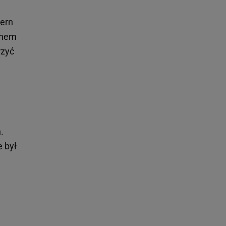
tern
enem
rzyć
.
e był
.