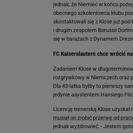
jednak, że Niemiec w końcu pożeg
obecnego szkoleniowca klubu pow
skontaktowali się z Klose już po
i drugim zespołem Borussii Dortm
się w barażach z Dynamem Drezn
FC Kaiserslautern chce wrócić n
Zadaniem Klose w długoterminow
rozgrywkowy w Niemczech oraz pr
Dla 43-latka byłby to pierwszy sa
jedynie asystentem Hansiego Flic
Licencję trenerską Klose uzyskał
musiał on zrobić przerwę od prac
jednak wyzdrowieć: - Jestem goto