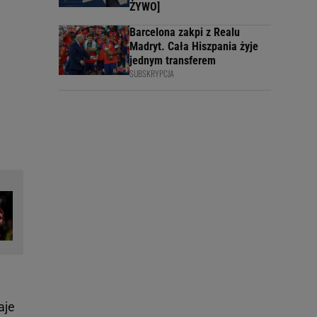
ŻYWO]
Barcelona zakpi z Realu
Madryt. Cała Hiszpania żyje
jednym transferem
SUBSKRYPCJA
aje