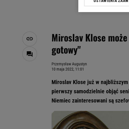
USTAWIENIA ZAA
Klikając „Akceptuję” wyra
Zaufanych Partnerów i A
dotyczące plików cookie,
odnośnik „Ustawienia pr
plików cookie możliwa je
Miroslav Klose może 
My, nasi Zaufani Partne
gotowy"
Użycie dokładnych danych
Przechowywanie informacji
badnie odbiorców i uleps
Przemysław Augustyn
10 maja 2022, 11:01
Miroslav Klose już w najbliższym
pierwszy samodzielnie objąć sen
Niemiec zainteresowani są szefo