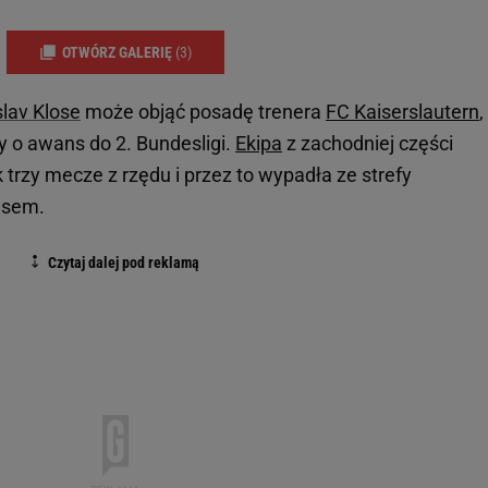
OTWÓRZ GALERIĘ
(3)
lav Klose
może objąć posadę trenera
FC Kaiserslautern
,
zy o awans do 2. Bundesligi.
Ekipa
z zachodniej części
 trzy mecze z rzędu i przez to wypadła ze strefy
nsem.