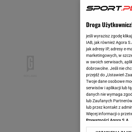
Droga Użytkownicz
jeśli wyrazisz zgodę klika
IAB, jak również Agora S
jak adresy IP, adresy e-m
marketingowych, w szcze
w swoich serwisach, aplik
dobrowolne. Jeśli nie ch
przejdź do „Ustawień Z
Twoje dane osobowe mogą
serwisów i aplikacji lub
danych nie wymaga zgody 
lub Zaufanych Partnerów
lub przez kontakt z admi
Więcej informacji o prz
Prywatności Agora S.A.