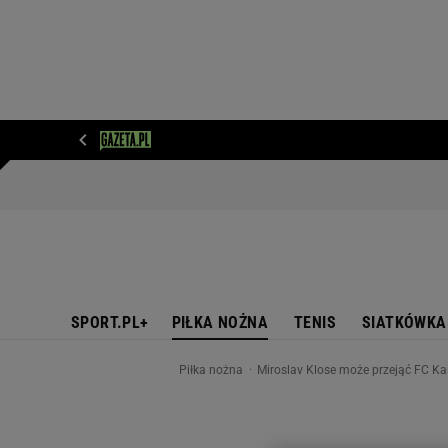
WIADOMOŚCI
NEXT
SPORT
PLOTEK
D
SPORT.PL+
PIŁKA NOŻNA
TENIS
SIATKÓWKA
Piłka nożna
Miroslav Klose może przejąć FC Kai