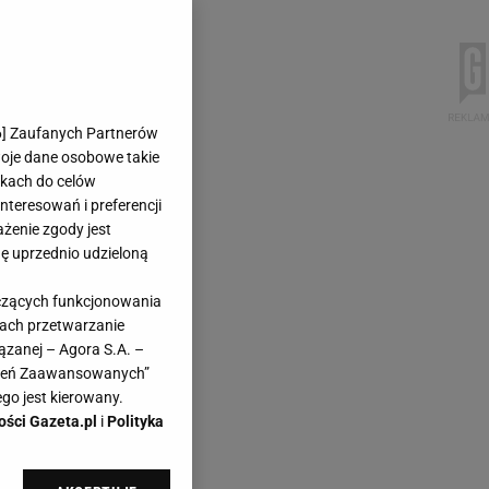
6
] Zaufanych Partnerów
woje dane osobowe takie
likach do celów
teresowań i preferencji
ażenie zgody jest
dę uprzednio udzieloną
yczących funkcjonowania
kach przetwarzanie
ązanej – Agora S.A. –
awień Zaawansowanych”
go jest kierowany.
ości Gazeta.pl
i
Polityka