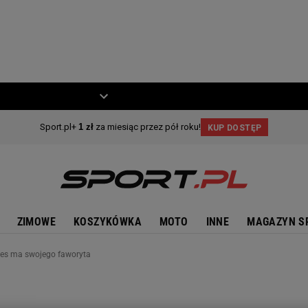
ZIECKO
MOTO
ZIMOWE
KOSZYKÓWKA
MOTO
INNE
MAGAZYN S
lves ma swojego faworyta