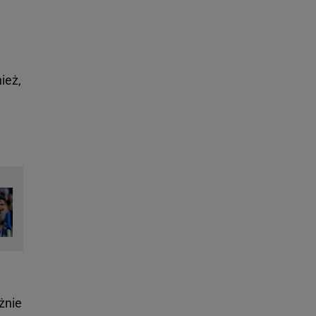
a
ież,
żnie