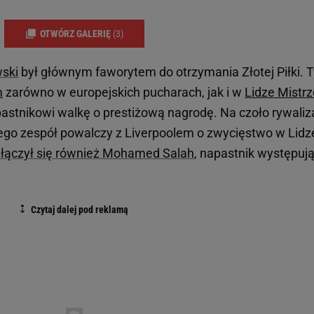
OTWÓRZ GALERIĘ
(3)
ski
był głównym faworytem do otrzymania Złotej Piłki. T
m
zarówno w europejskich pucharach, jak i w
Lidze Mistr
astnikowi walkę o prestiżową nagrodę. Na czoło rywaliza
rego zespół powalczy z Liverpoolem o zwycięstwo w Lidz
łączył się również Mohamed Salah
, napastnik występuj