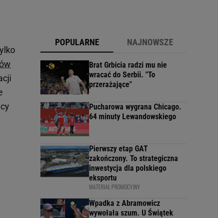
POPULARNE
NAJNOWSZE
ylko
zów
Brat Grbicia radzi mu nie
wracać do Serbii. "To
cji
przerażające"
e
ący
Pucharowa wygrana Chicago.
64 minuty Lewandowskiego
Pierwszy etap GAT
zakończony. To strategiczna
inwestycja dla polskiego
eksportu
MATERIAŁ PROMOCYJNY
Wpadka z Abramowicz
wywołała szum. U Świątek