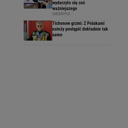
wydarzyło się coś
ważniejszego
SUBSKRYPCJA
Tichonow grzmi: Z Polakami
należy postąpić dokładnie tak
samo