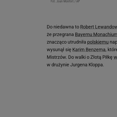
Fot. Joan Monfort / AP
Do niedawna to
Robert Lewandow
że przegrana
Bayernu Monachiu
znacząco utrudniła
polskiemu
nap
wysunął się
Karim Benzema
, któ
Mistrzów. Do walki o Złotą Piłkę
w
w drużynie Jurgena Kloppa.