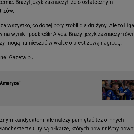
emie. Brazylijczyk zaznaczył, że o ostatecznym
strzów.
za wszystko, co do tej pory zrobił dla drużyny. Ale to Lig
na wynik - podkreślił Alves. Brazylijczyk zaznaczył równ
którzy mogą namieszać w walce o prestiżową nagrodę.
wnej
Gazeta.pl
.
 Ameryce"
żnym kandydatem, ale należy pamiętać też o innych
anchesterze City
są piłkarze, których powinniśmy powa