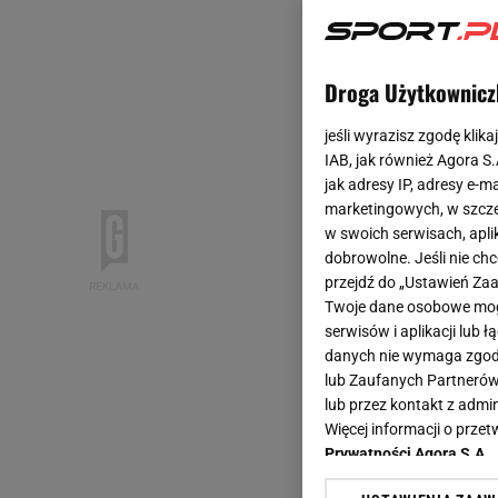
Droga Użytkownicz
jeśli wyrazisz zgodę klika
IAB, jak również Agora S
jak adresy IP, adresy e-m
marketingowych, w szcze
w swoich serwisach, aplik
dobrowolne. Jeśli nie ch
przejdź do „Ustawień Z
Twoje dane osobowe mogą
serwisów i aplikacji lub
danych nie wymaga zgody 
lub Zaufanych Partnerów
lub przez kontakt z admi
Więcej informacji o prz
Prywatności Agora S.A.