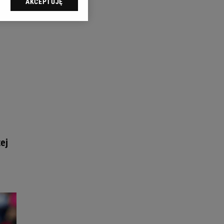
AKCEPTUJĘ
l sp. z o.o., jej
ić swoje preferencje
arzania danych poprzez
ych”. Zmiana ustawień
ach:
 celów identyfikacji.
omiar reklam i treści,
ej