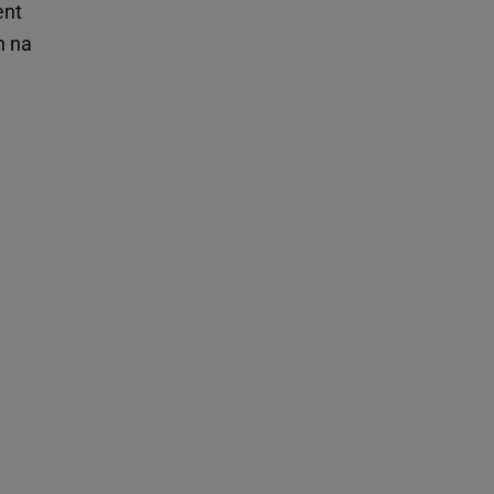
ent
n na