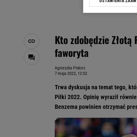
USTAWIENIA ZAA
Klikając „Akceptuję” wyra
Zaufanych Partnerów i A
dotyczące plików cookie,
odnośnik „Ustawienia pr
plików cookie możliwa je
Kto zdobędzie Złotą 
My, nasi Zaufani Partne
faworyta
Użycie dokładnych danych
Przechowywanie informacji
badnie odbiorców i uleps
Agnieszka Piskorz
7 maja 2022, 12:52
Trwa dyskusja na temat tego, kt
Piłki 2022. Opinię wyraził równi
Benzema powinien otrzymać prest