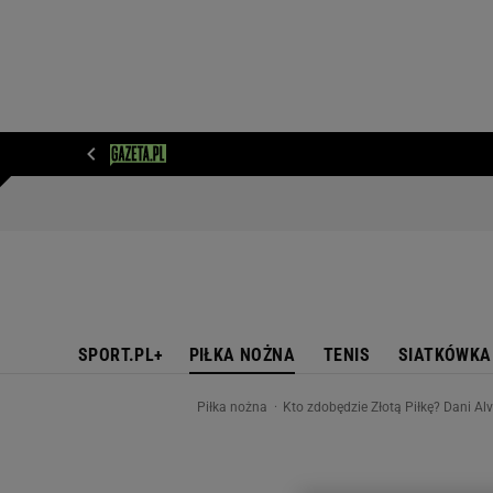
WIADOMOŚCI
NEXT
SPORT
PLOTEK
D
SPORT.PL+
PIŁKA NOŻNA
TENIS
SIATKÓWKA
Piłka nożna
Kto zdobędzie Złotą Piłkę? Dani A