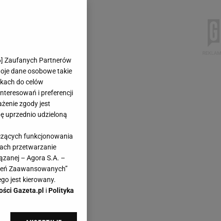
6
] Zaufanych Partnerów
woje dane osobowe takie
likach do celów
teresowań i preferencji
ażenie zgody jest
dę uprzednio udzieloną
yczących funkcjonowania
kach przetwarzanie
ązanej – Agora S.A. –
awień Zaawansowanych”
go jest kierowany.
ości Gazeta.pl
i
Polityka