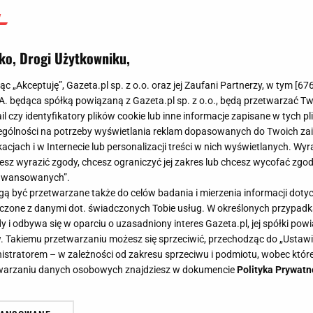
ko, Drogi Użytkowniku,
jąc „Akceptuję”, Gazeta.pl sp. z o.o. oraz jej Zaufani Partnerzy, w tym [
67
.A. będąca spółką powiązaną z Gazeta.pl sp. z o.o., będą przetwarzać T
ail czy identyfikatory plików cookie lub inne informacje zapisane w tych p
gólności na potrzeby wyświetlania reklam dopasowanych do Twoich zain
acjach i w Internecie lub personalizacji treści w nich wyświetlanych. Wyr
cesz wyrazić zgody, chcesz ograniczyć jej zakres lub chcesz wycofać zgo
aawansowanych”.
 być przetwarzane także do celów badania i mierzenia informacji dot
 łączone z danymi dot. świadczonych Tobie usług. W określonych przypad
i odbywa się w oparciu o uzasadniony interes Gazeta.pl, jej spółki powi
. Takiemu przetwarzaniu możesz się sprzeciwić, przechodząc do „Ust
nistratorem – w zależności od zakresu sprzeciwu i podmiotu, wobec które
etwarzaniu danych osobowych znajdziesz w dokumencie
Polityka Prywatn