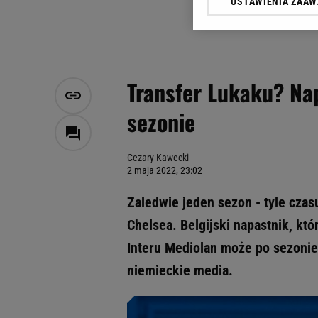
USTAWIENIA ZAA
Klikając „Akceptuję” wyra
Zaufanych Partnerów i A
dotyczące plików cookie,
odnośnik „Ustawienia pr
plików cookie możliwa je
Transfer Lukaku? Na
My, nasi Zaufani Partne
sezonie
Użycie dokładnych danych
Przechowywanie informacji
badnie odbiorców i uleps
Cezary Kawecki
2 maja 2022, 23:02
Zaledwie jeden sezon - tyle cz
Chelsea. Belgijski napastnik, któ
Interu Mediolan może po sezonie
niemieckie media.