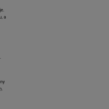
je.
u, a
.
any
m
.