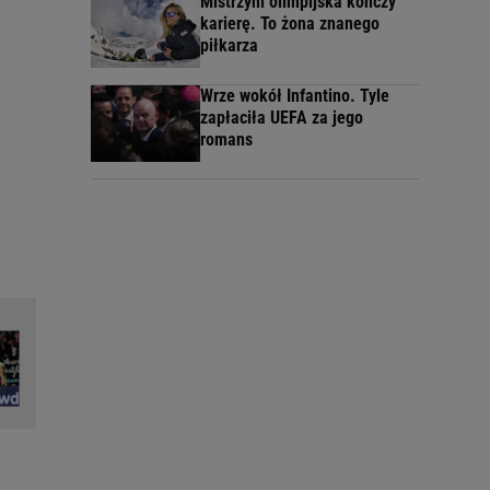
Mistrzyni olimpijska kończy
karierę. To żona znanego
piłkarza
Wrze wokół Infantino. Tyle
zapłaciła UEFA za jego
romans