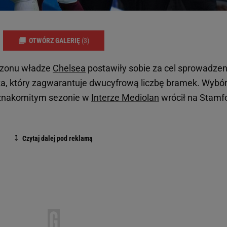
OTWÓRZ GALERIĘ
(3)
ezonu władze
Chelsea
postawiły sobie za cel sprowadzen
, który zagwarantuje dwucyfrową liczbę bramek. Wybó
o znakomitym sezonie w
Interze Mediolan
wrócił na Stamf