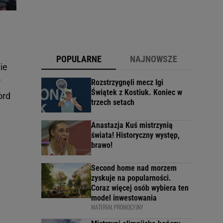
POPULARNE
NAJNOWSZE
ie
r
Rozstrzygnęli mecz Igi
Świątek z Kostiuk. Koniec w
ord
trzech setach
Anastazja Kuś mistrzynią
świata! Historyczny występ,
brawo!
Second home nad morzem
zyskuje na popularności.
Coraz więcej osób wybiera ten
model inwestowania
MATERIAŁ PROMOCYJNY