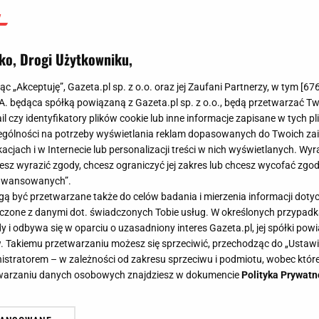
ko, Drogi Użytkowniku,
jąc „Akceptuję”, Gazeta.pl sp. z o.o. oraz jej Zaufani Partnerzy, w tym [
67
.A. będąca spółką powiązaną z Gazeta.pl sp. z o.o., będą przetwarzać T
ail czy identyfikatory plików cookie lub inne informacje zapisane w tych p
gólności na potrzeby wyświetlania reklam dopasowanych do Twoich zain
acjach i w Internecie lub personalizacji treści w nich wyświetlanych. Wyr
cesz wyrazić zgody, chcesz ograniczyć jej zakres lub chcesz wycofać zgo
aawansowanych”.
 być przetwarzane także do celów badania i mierzenia informacji dot
 łączone z danymi dot. świadczonych Tobie usług. W określonych przypad
i odbywa się w oparciu o uzasadniony interes Gazeta.pl, jej spółki powi
. Takiemu przetwarzaniu możesz się sprzeciwić, przechodząc do „Ust
nistratorem – w zależności od zakresu sprzeciwu i podmiotu, wobec które
etwarzaniu danych osobowych znajdziesz w dokumencie
Polityka Prywatn