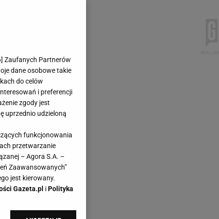
6
] Zaufanych Partnerów
woje dane osobowe takie
likach do celów
teresowań i preferencji
ażenie zgody jest
dę uprzednio udzieloną
yczących funkcjonowania
kach przetwarzanie
ązanej – Agora S.A. –
awień Zaawansowanych”
go jest kierowany.
ości Gazeta.pl
i
Polityka