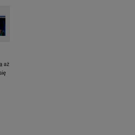
a
aż
się