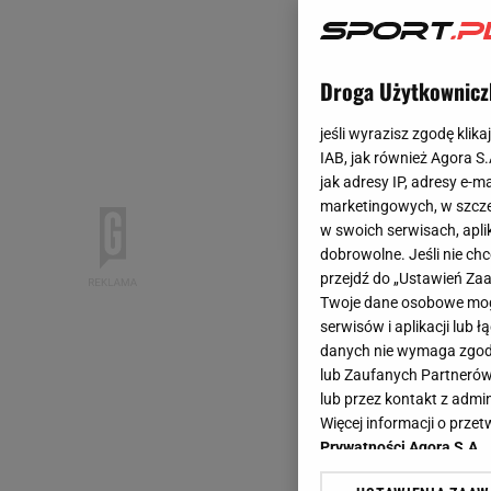
Droga Użytkownicz
jeśli wyrazisz zgodę klika
IAB, jak również Agora S
jak adresy IP, adresy e-m
marketingowych, w szcze
w swoich serwisach, aplik
dobrowolne. Jeśli nie ch
przejdź do „Ustawień Z
Twoje dane osobowe mogą
serwisów i aplikacji lub
danych nie wymaga zgody 
lub Zaufanych Partnerów
lub przez kontakt z admi
Więcej informacji o prz
Prywatności Agora S.A.