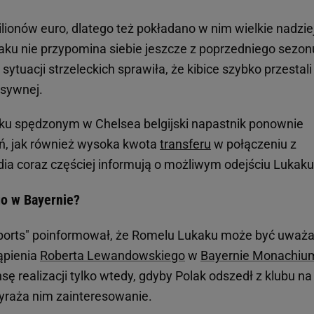
lionów euro, dlatego też pokładano w nim wielkie nadzie
kaku nie przypomina siebie jeszcze z poprzedniego sezon
ytuacji strzeleckich sprawiła, że kibice szybko przestali
nsywnej.
oku spędzonym w Chelsea belgijski napastnik ponownie
ań, jak również wysoka kwota
transferu
w połączeniu z
dia coraz częściej informują o możliwym odejściu Lukaku
o w Bayernie?
 Sports" poinformował, że Romelu Lukaku może być uważ
ąpienia
Roberta Lewandowskiego
w
Bayernie Monachiu
ę realizacji tylko wtedy, gdyby Polak odszedł z klubu na
wyraża nim zainteresowanie.