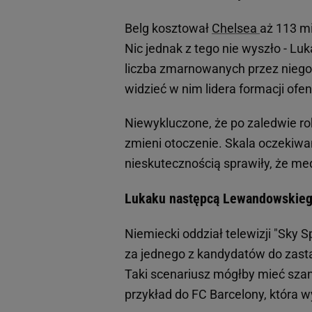
Belg kosztował
Chelsea
aż 113 mi
Nic jednak z tego nie wyszło - Lu
liczba zmarnowanych przez niego s
widzieć w nim lidera formacji ofe
Niewykluczone, że po zaledwie r
zmieni otoczenie. Skala oczekiw
nieskutecznością sprawiły, że me
Lukaku następcą Lewandowskieg
Niemiecki oddział telewizji "Sky
za jednego z kandydatów do zast
Taki scenariusz mógłby mieć szans
przykład do FC Barcelony, która 