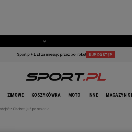
ZIECKO
MOTO
ZIMOWE
KOSZYKÓWKA
MOTO
INNE
MAGAZYN S
dejść z Chelsea już po sezonie