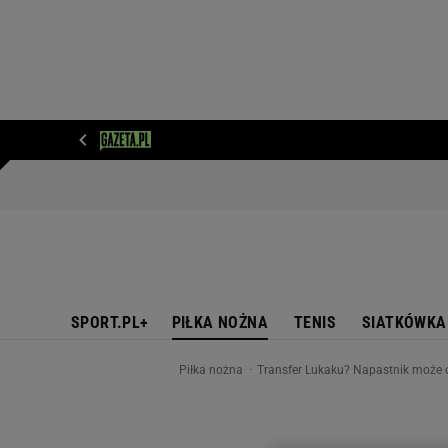
WIADOMOŚCI
NEXT
SPORT
PLOTEK
D
SPORT.PL+
PIŁKA NOŻNA
TENIS
SIATKÓWKA
Piłka nożna
Transfer Lukaku? Napastnik może o