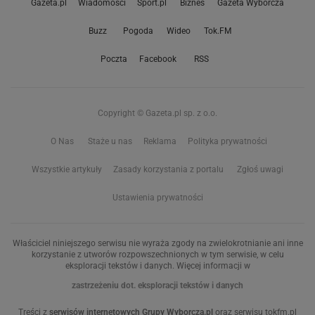
Gazeta.pl
Wiadomości
Sport.pl
Biznes
Gazeta Wyborcza
Buzz
Pogoda
Wideo
Tok.FM
Poczta
Facebook
RSS
Copyright © Gazeta.pl sp. z o.o.
O Nas
Staże u nas
Reklama
Polityka prywatności
Wszystkie artykuły
Zasady korzystania z portalu
Zgłoś uwagi
Ustawienia prywatności
Właściciel niniejszego serwisu nie wyraża zgody na zwielokrotnianie ani inne
korzystanie z utworów rozpowszechnionych w tym serwisie, w celu
eksploracji tekstów i danych. Więcej informacji w
zastrzeżeniu dot. eksploracji tekstów i danych
Treści z
serwisów internetowych Grupy Wyborcza.pl
oraz serwisu tokfm.pl