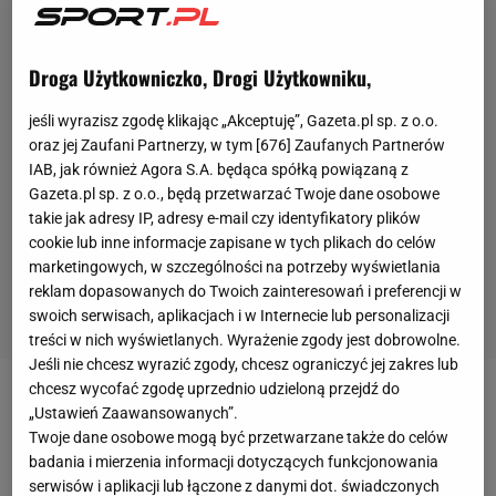
Droga Użytkowniczko, Drogi Użytkowniku,
jeśli wyrazisz zgodę klikając „Akceptuję”, Gazeta.pl sp. z o.o.
oraz jej Zaufani Partnerzy, w tym [
676
] Zaufanych Partnerów
IAB, jak również Agora S.A. będąca spółką powiązaną z
Gazeta.pl sp. z o.o., będą przetwarzać Twoje dane osobowe
takie jak adresy IP, adresy e-mail czy identyfikatory plików
cookie lub inne informacje zapisane w tych plikach do celów
marketingowych, w szczególności na potrzeby wyświetlania
reklam dopasowanych do Twoich zainteresowań i preferencji w
swoich serwisach, aplikacjach i w Internecie lub personalizacji
treści w nich wyświetlanych. Wyrażenie zgody jest dobrowolne.
Jeśli nie chcesz wyrazić zgody, chcesz ograniczyć jej zakres lub
chcesz wycofać zgodę uprzednio udzieloną przejdź do
Rywalizacja Lecha Poznań z Rakowem
„Ustawień Zaawansowanych”.
Twoje dane osobowe mogą być przetwarzane także do celów
Częstochowa wzbudza zdecydowanie najwięcej
badania i mierzenia informacji dotyczących funkcjonowania
emocji w tym sezonie. Obie drużyny walczą ze sobą
serwisów i aplikacji lub łączone z danymi dot. świadczonych