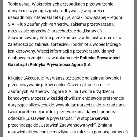
o mistrzostwo Polski, a teraz zmierzą się także w
Tobie usług. W określonych przypadkach przetwarzanie
finale
Pucharu Polski
, który odbędzie się na
danych nie wymaga zgody i odbywa się w oparciu o
uzasadniony interes Gazeta.pl, jej spółki powiązanej – Agora
Stadionie Narodowym już w poniedziałek 2 maja o
S.A. – lub Zaufanych Partnerów. Takiemu przetwarzaniu
godzinie 16:00.
możesz się sprzeciwić, przechodząc do „Ustawień
Zaawansowanych” lub przez kontakt z administratorem – w
zależności od zakresu sprzeciwu i podmiotu, wobec którego
jest kierowany. Więcej informacji o przetwarzaniu danych
osobowych znajdziesz w dokumencie
Polityka Prywatności
Gazeta.pl
i
Polityka Prywatności Agora S.A.
Klikając „Akceptuję” wyrażasz też zgodę na zainstalowanie i
przechowywanie plików cookie Gazeta.pl sp. z o.o., jej
Zaufanych Partnerów i Agora S.A. na Twoim urządzeniu
końcowym. Możesz w każdej chwili zmienić swoje preferencje
dotyczące plików cookie, wywołując narzędzie do zarządzania
twoimi preferencjami dot. przetwarzania danych poprzez
odnośnik „Ustawienia prywatności ” w stopce serwisu i
przechodząc do „Ustawień Zaawansowanych”. Zmiana
ustawień plików cookie możliwa jest także za pomocą ustawień