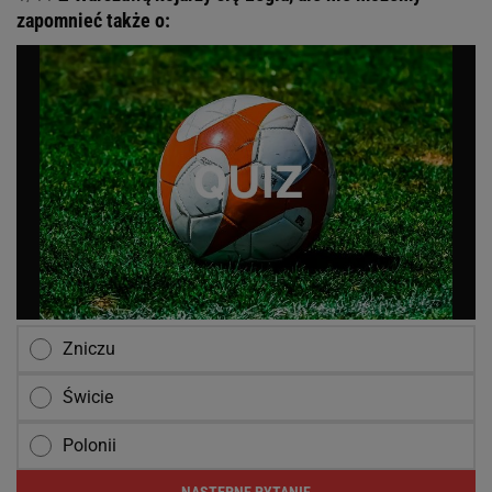
zapomnieć także o:
Zniczu
Świcie
Polonii