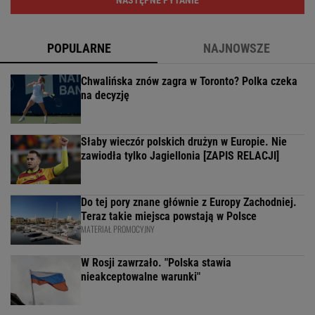
NASTĘPNE PYTANIE
POPULARNE
NAJNOWSZE
Chwalińska znów zagra w Toronto? Polka czeka
na decyzję
Słaby wieczór polskich drużyn w Europie. Nie
zawiodła tylko Jagiellonia [ZAPIS RELACJI]
Do tej pory znane głównie z Europy Zachodniej.
Teraz takie miejsca powstają w Polsce
MATERIAŁ PROMOCYJNY
W Rosji zawrzało. "Polska stawia
nieakceptowalne warunki"