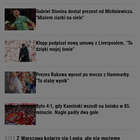
Gabriel Slonina dostał prezent od Michniewicza.
"Miałem ciarki na ciele"
Klopp podpisał nową umowę z Liverpoolem. "To
dzięki mojej żonie"
Prezes Rakowa wprost po meczu z Hammarby.
"To słaby wynik"
Było 4:1, gdy Kamiński wszedł na boisko w 85.
minucie. Nagle padły dwa gole
1/11
Z Warszawą kojarzy się Legia, ale nie możemy