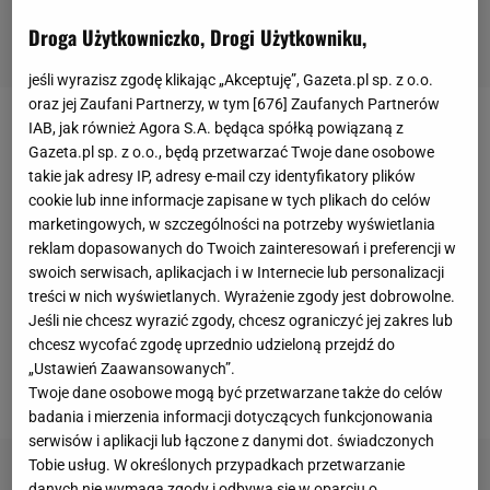
Droga Użytkowniczko, Drogi Użytkowniku,
jeśli wyrazisz zgodę klikając „Akceptuję”, Gazeta.pl sp. z o.o.
oraz jej Zaufani Partnerzy, w tym [
676
] Zaufanych Partnerów
IAB, jak również Agora S.A. będąca spółką powiązaną z
Jednym z pierwszych klubów piłkarskich w Europie,
Gazeta.pl sp. z o.o., będą przetwarzać Twoje dane osobowe
który wyraził stanowczy sprzeciw wobec agresji
takie jak adresy IP, adresy e-mail czy identyfikatory plików
Rosji na Ukrainę, było
Schalke 04
. Niemiecka
ekipa
cookie lub inne informacje zapisane w tych plikach do celów
marketingowych, w szczególności na potrzeby wyświetlania
podjęła decyzję o rozwiązaniu umowy z wieloletnim
reklam dopasowanych do Twoich zainteresowań i preferencji w
sponsorem, firmą Gazprom, czyli rosyjskim
swoich serwisach, aplikacjach i w Internecie lub personalizacji
koncernem, największym wydobywcą gazu
treści w nich wyświetlanych. Wyrażenie zgody jest dobrowolne.
Jeśli nie chcesz wyrazić zgody, chcesz ograniczyć jej zakres lub
ziemnego. Dla grającego w 2. Bundeslidze zespołu
chcesz wycofać zgodę uprzednio udzieloną przejdź do
była to trudna decyzja przede wszystkim ze
„Ustawień Zaawansowanych”.
względów finansowych.
Twoje dane osobowe mogą być przetwarzane także do celów
badania i mierzenia informacji dotyczących funkcjonowania
serwisów i aplikacji lub łączone z danymi dot. świadczonych
Tobie usług. W określonych przypadkach przetwarzanie
danych nie wymaga zgody i odbywa się w oparciu o