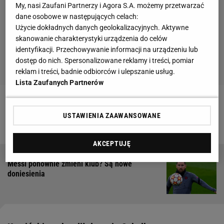
My, nasi Zaufani Partnerzy i Agora S.A. możemy przetwarzać
dane osobowe w następujących celach:
Użycie dokładnych danych geolokalizacyjnych. Aktywne
skanowanie charakterystyki urządzenia do celów
identyfikacji. Przechowywanie informacji na urządzeniu lub
dostęp do nich. Spersonalizowane reklamy i treści, pomiar
reklam i treści, badnie odbiorców i ulepszanie usług.
Lista Zaufanych Partnerów
Zobacz wideo
"Mam dreszcze". Ukraiński piłkarz
USTAWIENIA ZAAWANSOWANE
reaguje na decyzję Polaków [SPORT.PL LIVE #16]
AKCEPTUJĘ
Messi ponownie zmieni klub? Są nowe
doniesienia