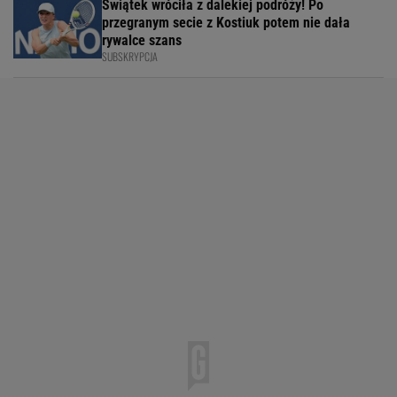
Świątek wróciła z dalekiej podróży! Po
przegranym secie z Kostiuk potem nie dała
rywalce szans
SUBSKRYPCJA