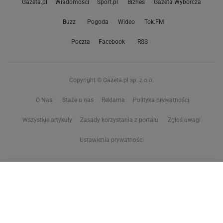
Gazeta.pl
Wiadomości
Sport.pl
Biznes
Gazeta Wyborcza
Buzz
Pogoda
Wideo
Tok.FM
Poczta
Facebook
RSS
Copyright © Gazeta.pl sp. z o.o.
O Nas
Staże u nas
Reklama
Polityka prywatności
Wszystkie artykuły
Zasady korzystania z portalu
Zgłoś uwagi
Ustawienia prywatności
Właściciel niniejszego serwisu nie wyraża zgody na zwielokrotnianie ani inne
korzystanie z utworów rozpowszechnionych w tym serwisie, w celu
eksploracji tekstów i danych. Więcej informacji w
zastrzeżeniu dot. eksploracji tekstów i danych
Treści z
serwisów internetowych Grupy Wyborcza.pl
oraz serwisu tokfm.pl