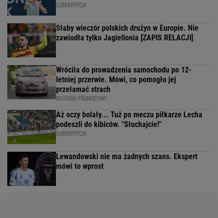
SUBSKRYPCJA
Słaby wieczór polskich drużyn w Europie. Nie
zawiodła tylko Jagiellonia [ZAPIS RELACJI]
Wróciła do prowadzenia samochodu po 12-
letniej przerwie. Mówi, co pomogło jej
przełamać strach
MATERIAŁ PROMOCYJNY
Aż oczy bolały... Tuż po meczu piłkarze Lecha
podeszli do kibiców. "Słuchajcie!"
SUBSKRYPCJA
Lewandowski nie ma żadnych szans. Ekspert
mówi to wprost