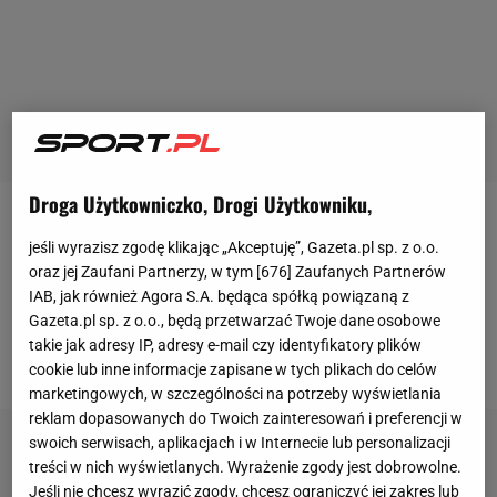
Droga Użytkowniczko, Drogi Użytkowniku,
Pinatar Cup to międzynarodowy kobiecy turniej
jeśli wyrazisz zgodę klikając „Akceptuję”, Gazeta.pl sp. z o.o.
towarzyski piłki nożnej. W tegorocznej edycji bierze
oraz jej Zaufani Partnerzy, w tym [
676
] Zaufanych Partnerów
w nim udział osiem reprezentacji. Oprócz Polek w
IAB, jak również Agora S.A. będąca spółką powiązaną z
Gazeta.pl sp. z o.o., będą przetwarzać Twoje dane osobowe
Hiszpani grają Walijki, Szkotki, Słowaczki, Belgijki,
takie jak adresy IP, adresy e-mail czy identyfikatory plików
Irlandki, Rosjanki oraz Węgierki.
cookie lub inne informacje zapisane w tych plikach do celów
marketingowych, w szczególności na potrzeby wyświetlania
reklam dopasowanych do Twoich zainteresowań i preferencji w
swoich serwisach, aplikacjach i w Internecie lub personalizacji
treści w nich wyświetlanych. Wyrażenie zgody jest dobrowolne.
Jeśli nie chcesz wyrazić zgody, chcesz ograniczyć jej zakres lub