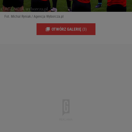
Fot. Michal Ryniak / Agencja Wyborcza.pl
OTWÓRZ GALERIĘ
(3)