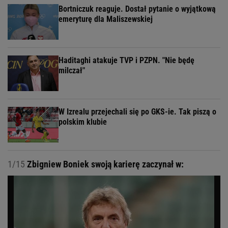
Bortniczuk reaguje. Dostał pytanie o wyjątkową
emeryturę dla Maliszewskiej
Haditaghi atakuje TVP i PZPN. "Nie będę
milczał"
W Izrealu przejechali się po GKS-ie. Tak piszą o
polskim klubie
1/15
Zbigniew Boniek swoją karierę zaczynał w: