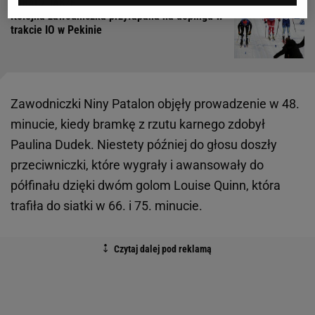
Kolejna zawodniczka przyłapana na dopingu w
trakcie IO w Pekinie
Zawodniczki Niny Patalon objęły prowadzenie w 48.
minucie, kiedy bramkę z rzutu karnego zdobył
Paulina Dudek. Niestety później do głosu doszły
przeciwniczki, które wygrały i awansowały do
półfinału dzięki dwóm golom Louise Quinn, która
trafiła do siatki w 66. i 75. minucie.