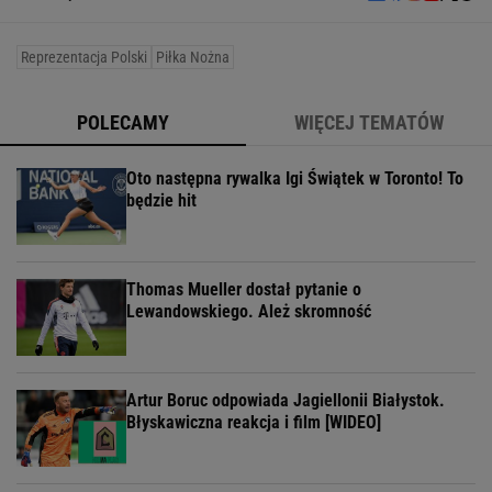
Reprezentacja Polski
Piłka Nożna
POLECAMY
WIĘCEJ TEMATÓW
Oto następna rywalka Igi Świątek w Toronto! To
będzie hit
Thomas Mueller dostał pytanie o
Lewandowskiego. Ależ skromność
Artur Boruc odpowiada Jagiellonii Białystok.
Błyskawiczna reakcja i film [WIDEO]