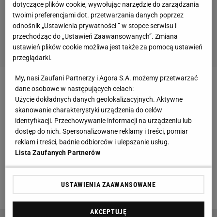
dotyczące plików cookie, wywołując narzędzie do zarządzania
twoimi preferencjami dot. przetwarzania danych poprzez
odnośnik „Ustawienia prywatności ” w stopce serwisu i
przechodząc do „Ustawień Zaawansowanych”. Zmiana
ustawień plików cookie możliwa jest także za pomocą ustawień
przeglądarki.
My, nasi Zaufani Partnerzy i Agora S.A. możemy przetwarzać
Zobacz wideo
Smuda podsunął pomysł Peszcze. A
dane osobowe w następujących celach:
Użycie dokładnych danych geolokalizacyjnych. Aktywne
ten już działa. Zebrał kapitalną ekipę
skanowanie charakterystyki urządzenia do celów
identyfikacji. Przechowywanie informacji na urządzeniu lub
Osiem zespołów zostało podzielone na cztery pary.
dostęp do nich. Spersonalizowane reklamy i treści, pomiar
reklam i treści, badnie odbiorców i ulepszanie usług.
Zwyciężczynie awansowały do półfinałów,
Lista Zaufanych Partnerów
przegrane powalczą o miejsca 5-8. Niestety o niższe
lokaty walczyć będą Polki, które w środę przegrały z
USTAWIENIA ZAAWANSOWANE
Irlandkami 1:2.
AKCEPTUJĘ