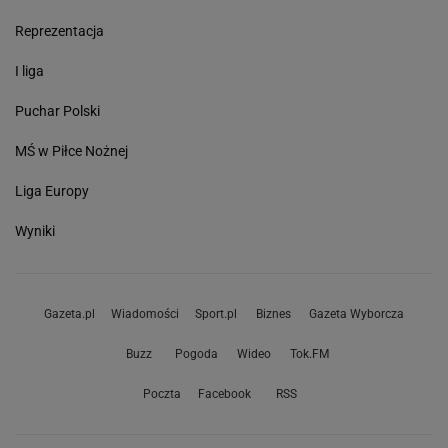
Reprezentacja
I liga
Puchar Polski
MŚ w Piłce Nożnej
Liga Europy
Wyniki
Gazeta.pl
Wiadomości
Sport.pl
Biznes
Gazeta Wyborcza
Buzz
Pogoda
Wideo
Tok.FM
Poczta
Facebook
RSS