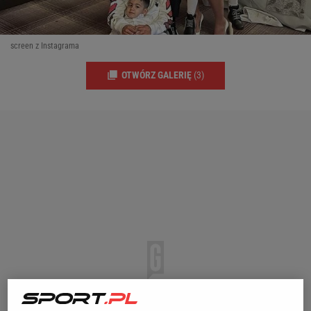
screen z Instagrama
OTWÓRZ GALERIĘ
(3)