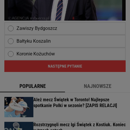
Zawiszy Bydgoszcz
Bałtyku Koszalin
Koronie Kożuchów
NASTĘPNE PYTANIE
POPULARNE
NAJNOWSZE
Ależ mecz Świątek w Toronto! Najlepsze
spotkanie Polki w sezonie? [ZAPIS RELACJI]
Rozstrzygnęli mecz Igi Świątek z Kostiuk. Koniec