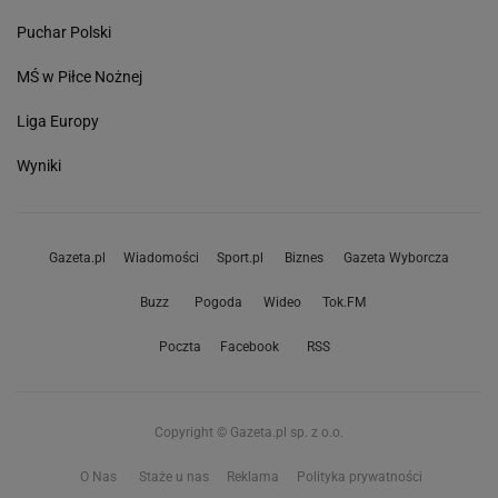
Puchar Polski
MŚ w Piłce Nożnej
Liga Europy
Wyniki
Gazeta.pl
Wiadomości
Sport.pl
Biznes
Gazeta Wyborcza
Buzz
Pogoda
Wideo
Tok.FM
Poczta
Facebook
RSS
Copyright © Gazeta.pl sp. z o.o.
O Nas
Staże u nas
Reklama
Polityka prywatności