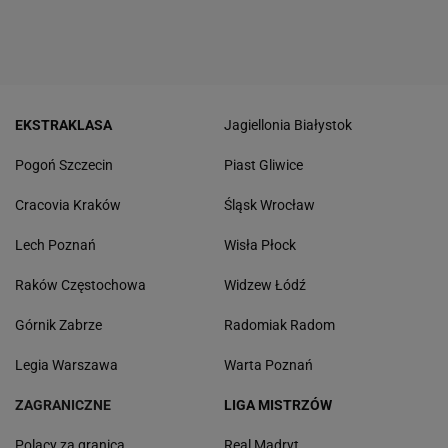
EKSTRAKLASA
Jagiellonia Białystok
Pogoń Szczecin
Piast Gliwice
Cracovia Kraków
Śląsk Wrocław
Lech Poznań
Wisła Płock
Raków Częstochowa
Widzew Łódź
Górnik Zabrze
Radomiak Radom
Legia Warszawa
Warta Poznań
ZAGRANICZNE
LIGA MISTRZÓW
Polacy za granicą
Real Madryt