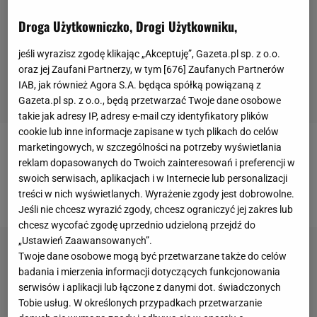
Droga Użytkowniczko, Drogi Użytkowniku,
jeśli wyrazisz zgodę klikając „Akceptuję”, Gazeta.pl sp. z o.o.
oraz jej Zaufani Partnerzy, w tym [
676
] Zaufanych Partnerów
IAB, jak również Agora S.A. będąca spółką powiązaną z
Gazeta.pl sp. z o.o., będą przetwarzać Twoje dane osobowe
takie jak adresy IP, adresy e-mail czy identyfikatory plików
cookie lub inne informacje zapisane w tych plikach do celów
marketingowych, w szczególności na potrzeby wyświetlania
- Rok 2021 dobiega końca i nie był to łatwy rok
reklam dopasowanych do Twoich zainteresowań i preferencji w
pomimo tego, że strzeliłem 47 goli we wszystkich
swoich serwisach, aplikacjach i w Internecie lub personalizacji
rozgrywkach - rozpoczął Ronaldo.
treści w nich wyświetlanych. Wyrażenie zgody jest dobrowolne.
Jeśli nie chcesz wyrazić zgody, chcesz ograniczyć jej zakres lub
chcesz wycofać zgodę uprzednio udzieloną przejdź do
„Ustawień Zaawansowanych”.
Twoje dane osobowe mogą być przetwarzane także do celów
badania i mierzenia informacji dotyczących funkcjonowania
serwisów i aplikacji lub łączone z danymi dot. świadczonych
Tobie usług. W określonych przypadkach przetwarzanie