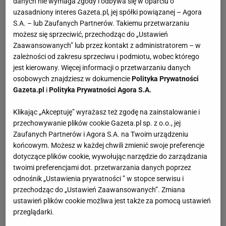
danych nie wymaga zgody i odbywa się w oparciu o
uzasadniony interes Gazeta.pl, jej spółki powiązanej – Agora
S.A. – lub Zaufanych Partnerów. Takiemu przetwarzaniu
możesz się sprzeciwić, przechodząc do „Ustawień
Zaawansowanych” lub przez kontakt z administratorem – w
zależności od zakresu sprzeciwu i podmiotu, wobec którego
jest kierowany. Więcej informacji o przetwarzaniu danych
osobowych znajdziesz w dokumencie
Polityka Prywatności
Gazeta.pl
i
Polityka Prywatności Agora S.A.
Klikając „Akceptuję” wyrażasz też zgodę na zainstalowanie i
przechowywanie plików cookie Gazeta.pl sp. z o.o., jej
Zaufanych Partnerów i Agora S.A. na Twoim urządzeniu
końcowym. Możesz w każdej chwili zmienić swoje preferencje
dotyczące plików cookie, wywołując narzędzie do zarządzania
twoimi preferencjami dot. przetwarzania danych poprzez
odnośnik „Ustawienia prywatności ” w stopce serwisu i
przechodząc do „Ustawień Zaawansowanych”. Zmiana
ustawień plików cookie możliwa jest także za pomocą ustawień
przeglądarki.