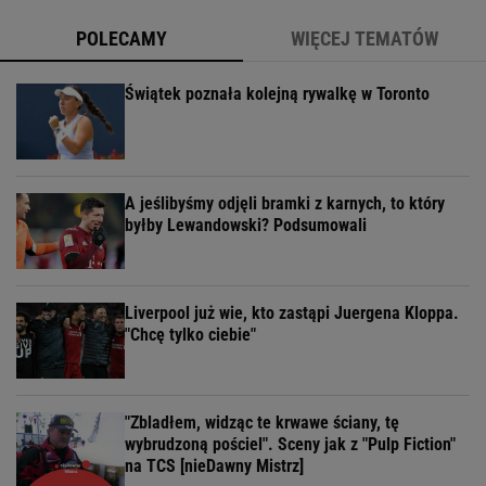
POLECAMY
WIĘCEJ TEMATÓW
Świątek poznała kolejną rywalkę w Toronto
A jeślibyśmy odjęli bramki z karnych, to który
byłby Lewandowski? Podsumowali
Liverpool już wie, kto zastąpi Juergena Kloppa.
"Chcę tylko ciebie"
"Zbladłem, widząc te krwawe ściany, tę
wybrudzoną pościel". Sceny jak z "Pulp Fiction"
na TCS [nieDawny Mistrz]