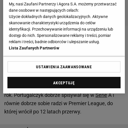
My, nasi Zaufani Partnerzy i Agora S.A. możemy przetwarzać
dane osobowe w następujących celach:
Użycie dokładnych danych geolokalizacyjnych. Aktywne
skanowanie charakterystyki urządzenia do celów
identyfikacji. Przechowywanie informacji na urządzeniu lub
dostęp do nich. Spersonalizowane reklamy i treści, pomiar
Zobacz wideo
Przerażające sceny. Lekarze pokazują
reklam i treści, badnie odbiorców i ulepszanie usług.
zmiany w czaszce Mameda Chalidowa. "Cała
Lista Zaufanych Partnerów
szczęka jest odłamana"
USTAWIENIA ZAAWANSOWANE
"Nikt z nas nie jest zadowolony"
AKCEPTUJĘ
Dla
Cristiano Ronaldo
mimo wszystko był to udany
rok. Portugalczyk dobrze spisywał się w
Serie
A i
równie dobrze sobie radzi w Premier League, do
której wrócił po 12 latach przerwy.