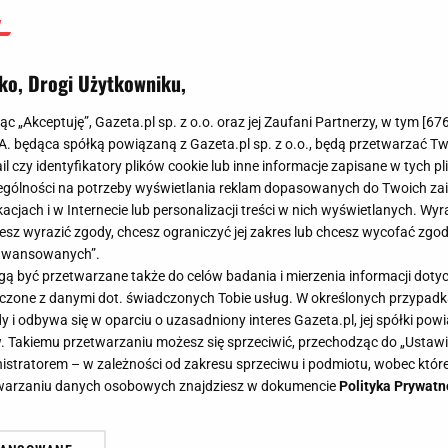
ko, Drogi Użytkowniku,
jąc „Akceptuję”, Gazeta.pl sp. z o.o. oraz jej Zaufani Partnerzy, w tym [
67
.A. będąca spółką powiązaną z Gazeta.pl sp. z o.o., będą przetwarzać T
ail czy identyfikatory plików cookie lub inne informacje zapisane w tych p
gólności na potrzeby wyświetlania reklam dopasowanych do Twoich zain
acjach i w Internecie lub personalizacji treści w nich wyświetlanych. Wyr
cesz wyrazić zgody, chcesz ograniczyć jej zakres lub chcesz wycofać zgo
aawansowanych”.
 być przetwarzane także do celów badania i mierzenia informacji dot
 łączone z danymi dot. świadczonych Tobie usług. W określonych przypad
i odbywa się w oparciu o uzasadniony interes Gazeta.pl, jej spółki powi
. Takiemu przetwarzaniu możesz się sprzeciwić, przechodząc do „Ust
nistratorem – w zależności od zakresu sprzeciwu i podmiotu, wobec które
etwarzaniu danych osobowych znajdziesz w dokumencie
Polityka Prywatn