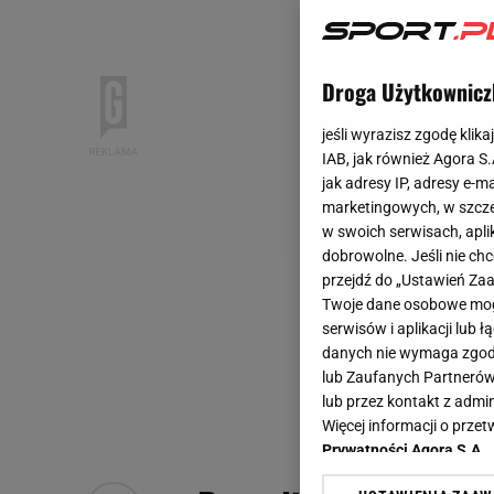
Droga Użytkownicz
jeśli wyrazisz zgodę klika
IAB, jak również Agora S
jak adresy IP, adresy e-m
marketingowych, w szcze
w swoich serwisach, aplik
dobrowolne. Jeśli nie ch
przejdź do „Ustawień Z
Twoje dane osobowe mogą
serwisów i aplikacji lub
danych nie wymaga zgody 
lub Zaufanych Partnerów
lub przez kontakt z admi
Więcej informacji o prz
Prywatności Agora S.A.