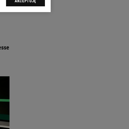
AKCEPTUJĘ
l sp. z o.o., jej
ić swoje preferencje
arzania danych poprzez
ych”. Zmiana ustawień
ach:
 celów identyfikacji.
esse
omiar reklam i treści,