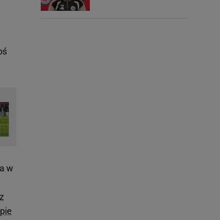
oś
ca w
z
pie