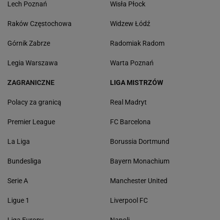
Lech Poznań
Wisła Płock
Raków Częstochowa
Widzew Łódź
Górnik Zabrze
Radomiak Radom
Legia Warszawa
Warta Poznań
ZAGRANICZNE
LIGA MISTRZÓW
Polacy za granicą
Real Madryt
Premier League
FC Barcelona
La Liga
Borussia Dortmund
Bundesliga
Bayern Monachium
Serie A
Manchester United
Ligue 1
Liverpool FC
Liga Europy
Napoli