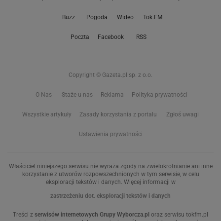
Buzz
Pogoda
Wideo
Tok.FM
Poczta
Facebook
RSS
Copyright © Gazeta.pl sp. z o.o.
O Nas
Staże u nas
Reklama
Polityka prywatności
Wszystkie artykuły
Zasady korzystania z portalu
Zgłoś uwagi
Ustawienia prywatności
Właściciel niniejszego serwisu nie wyraża zgody na zwielokrotnianie ani inne
korzystanie z utworów rozpowszechnionych w tym serwisie, w celu
eksploracji tekstów i danych. Więcej informacji w
zastrzeżeniu dot. eksploracji tekstów i danych
Treści z
serwisów internetowych Grupy Wyborcza.pl
oraz serwisu tokfm.pl