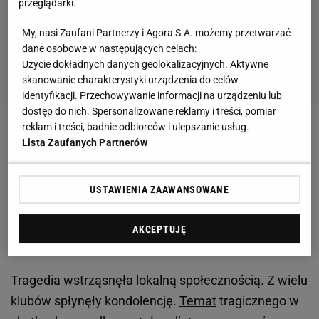
przeglądarki.
My, nasi Zaufani Partnerzy i Agora S.A. możemy przetwarzać
dane osobowe w następujących celach:
Użycie dokładnych danych geolokalizacyjnych. Aktywne
skanowanie charakterystyki urządzenia do celów
identyfikacji. Przechowywanie informacji na urządzeniu lub
dostęp do nich. Spersonalizowane reklamy i treści, pomiar
reklam i treści, badnie odbiorców i ulepszanie usług.
Zobacz wideo
Złota Piłka jak konkurs piękności?
Lista Zaufanych Partnerów
Czyli dlaczego Messi wygrał z Lewandowskim
USTAWIENIA ZAAWANSOWANE
Młody piłkarz zmarł w tragicznym wypadku w
porcie w Świnoujściu. Prokuratura bada
AKCEPTUJĘ
okoliczności wypadku
Tragedia wstrząsnęła lokalną społecznością. Z wielu
klubów spłynęły kondolencję.
Temat
tragicznego w