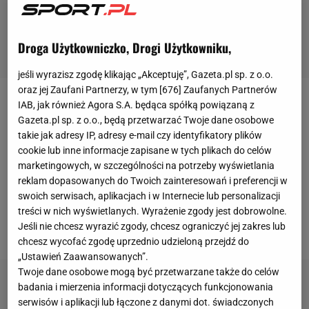
Droga Użytkowniczko, Drogi Użytkowniku,
jeśli wyrazisz zgodę klikając „Akceptuję”, Gazeta.pl sp. z o.o.
oraz jej Zaufani Partnerzy, w tym [
676
] Zaufanych Partnerów
IAB, jak również Agora S.A. będąca spółką powiązaną z
Występujący w niewielkim klubie KS Prawobrzeże
Gazeta.pl sp. z o.o., będą przetwarzać Twoje dane osobowe
Świnoujście. Kacper Tworek zginął 4 listopada w
takie jak adresy IP, adresy e-mail czy identyfikatory plików
wyniku tragicznego zdarzenia, do którego doszło w
cookie lub inne informacje zapisane w tych plikach do celów
marketingowych, w szczególności na potrzeby wyświetlania
porcie w Świnoujście. Piłkarz znajdował się w
reklam dopasowanych do Twoich zainteresowań i preferencji w
kabinie suwnicy, która runęła na statek. Mimo
swoich serwisach, aplikacjach i w Internecie lub personalizacji
wielogodzinnej akcji ratunkowej dopiero w
piątek
treści w nich wyświetlanych. Wyrażenie zgody jest dobrowolne.
Jeśli nie chcesz wyrazić zgody, chcesz ograniczyć jej zakres lub
wydobyto ciało 22-latka.
chcesz wycofać zgodę uprzednio udzieloną przejdź do
„Ustawień Zaawansowanych”.
Twoje dane osobowe mogą być przetwarzane także do celów
badania i mierzenia informacji dotyczących funkcjonowania
serwisów i aplikacji lub łączone z danymi dot. świadczonych