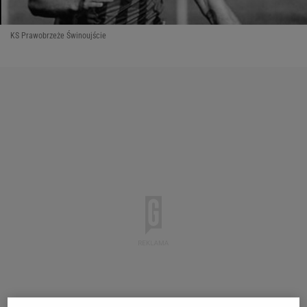
KS Prawobrzeże Świnoujście