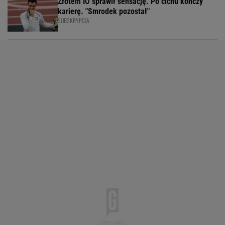
Złotem IO sprawił sensację. Po cichu kończy
karierę. "Smrodek pozostał"
SUBSKRYPCJA