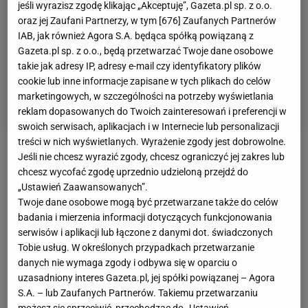
jeśli wyrazisz zgodę klikając „Akceptuję”, Gazeta.pl sp. z o.o.
oraz jej Zaufani Partnerzy, w tym [
676
] Zaufanych Partnerów
IAB, jak również Agora S.A. będąca spółką powiązaną z
Gazeta.pl sp. z o.o., będą przetwarzać Twoje dane osobowe
takie jak adresy IP, adresy e-mail czy identyfikatory plików
cookie lub inne informacje zapisane w tych plikach do celów
marketingowych, w szczególności na potrzeby wyświetlania
reklam dopasowanych do Twoich zainteresowań i preferencji w
swoich serwisach, aplikacjach i w Internecie lub personalizacji
treści w nich wyświetlanych. Wyrażenie zgody jest dobrowolne.
Jeśli nie chcesz wyrazić zgody, chcesz ograniczyć jej zakres lub
chcesz wycofać zgodę uprzednio udzieloną przejdź do
„Ustawień Zaawansowanych”.
Twoje dane osobowe mogą być przetwarzane także do celów
badania i mierzenia informacji dotyczących funkcjonowania
serwisów i aplikacji lub łączone z danymi dot. świadczonych
Tobie usług. W określonych przypadkach przetwarzanie
danych nie wymaga zgody i odbywa się w oparciu o
uzasadniony interes Gazeta.pl, jej spółki powiązanej – Agora
S.A. – lub Zaufanych Partnerów. Takiemu przetwarzaniu
możesz się sprzeciwić, przechodząc do „Ustawień