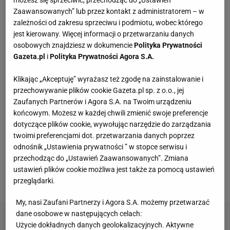
Zaawansowanych” lub przez kontakt z administratorem – w
zależności od zakresu sprzeciwu i podmiotu, wobec którego
jest kierowany. Więcej informacji o przetwarzaniu danych
osobowych znajdziesz w dokumencie
Polityka Prywatności
Gazeta.pl
i
Polityka Prywatności Agora S.A.
Klikając „Akceptuję” wyrażasz też zgodę na zainstalowanie i
przechowywanie plików cookie Gazeta.pl sp. z o.o., jej
Zaufanych Partnerów i Agora S.A. na Twoim urządzeniu
Z Manchesteru do Warszawy przyleci nawet trzystu
końcowym. Możesz w każdej chwili zmienić swoje preferencje
angielskich
kibiców
. Fani z Manchesteru są w
dotyczące plików cookie, wywołując narzędzie do zarządzania
serdecznych stosunkach z kibicami Złego. Na
twoimi preferencjami dot. przetwarzania danych poprzez
odnośnik „Ustawienia prywatności ” w stopce serwisu i
stadionie panować ma atmosfera piłkarskiego
przechodząc do „Ustawień Zaawansowanych”. Zmiana
święta – obie grupy będą wspierać swój zespół, ale
ustawień plików cookie możliwa jest także za pomocą ustawień
z szacunkiem i serdecznością do rywala.
przeglądarki.
My, nasi Zaufani Partnerzy i Agora S.A. możemy przetwarzać
dane osobowe w następujących celach:
Użycie dokładnych danych geolokalizacyjnych. Aktywne