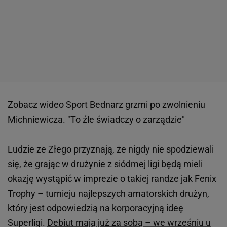
Zobacz wideo
Sport Bednarz grzmi po zwolnieniu
Michniewicza. "To źle świadczy o zarządzie"
Ludzie ze Złego przyznają, że nigdy nie spodziewali
się, że grając w drużynie z siódmej
ligi
będą mieli
okazję wystąpić w imprezie o takiej randze jak Fenix
Trophy – turnieju najlepszych amatorskich drużyn,
który jest odpowiedzią na korporacyjną ideę
Superligi.
Debiut mają już za sobą – we wrześniu u