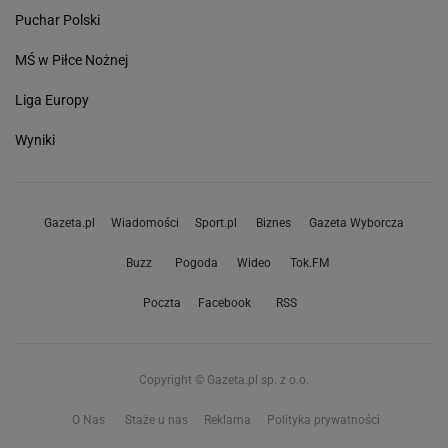
Puchar Polski
MŚ w Piłce Nożnej
Liga Europy
Wyniki
Gazeta.pl
Wiadomości
Sport.pl
Biznes
Gazeta Wyborcza
Buzz
Pogoda
Wideo
Tok.FM
Poczta
Facebook
RSS
Copyright © Gazeta.pl sp. z o.o.
O Nas
Staże u nas
Reklama
Polityka prywatności