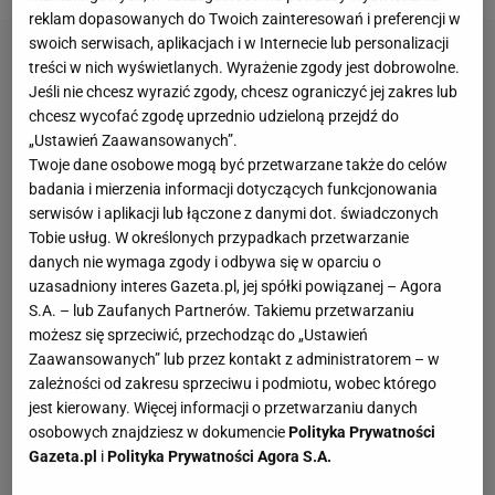
reklam dopasowanych do Twoich zainteresowań i preferencji w
swoich serwisach, aplikacjach i w Internecie lub personalizacji
treści w nich wyświetlanych. Wyrażenie zgody jest dobrowolne.
Jeśli nie chcesz wyrazić zgody, chcesz ograniczyć jej zakres lub
chcesz wycofać zgodę uprzednio udzieloną przejdź do
„Ustawień Zaawansowanych”.
Twoje dane osobowe mogą być przetwarzane także do celów
badania i mierzenia informacji dotyczących funkcjonowania
serwisów i aplikacji lub łączone z danymi dot. świadczonych
Tobie usług. W określonych przypadkach przetwarzanie
danych nie wymaga zgody i odbywa się w oparciu o
uzasadniony interes Gazeta.pl, jej spółki powiązanej – Agora
S.A. – lub Zaufanych Partnerów. Takiemu przetwarzaniu
możesz się sprzeciwić, przechodząc do „Ustawień
Zaawansowanych” lub przez kontakt z administratorem – w
zależności od zakresu sprzeciwu i podmiotu, wobec którego
jest kierowany. Więcej informacji o przetwarzaniu danych
osobowych znajdziesz w dokumencie
Polityka Prywatności
Gazeta.pl
i
Polityka Prywatności Agora S.A.