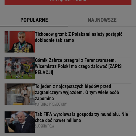
POPULARNE
NAJNOWSZE
Tichonow grzmi: Z Polakami należy postąpić
dokładnie tak samo
Górnik Zabrze przegrał z Ferencvarosem.
Wicemistrz Polski ma czego żałować [ZAPIS
RELACJI]
To jeden z najczęstszych błędów przed
zagranicznym wyjazdem. O tym wiele osób
zapomina
MATERIAŁ PROMOCYJNY
Tak FIFA wyrolowała gospodarzy mundialu. Nie
chce dać nawet miliona
SUBSKRYPCJA