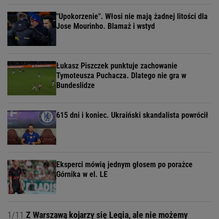
"Upokorzenie". Włosi nie mają żadnej litości dla
Jose Mourinho. Blamaż i wstyd
Łukasz Piszczek punktuje zachowanie
Tymoteusza Puchacza. Dlatego nie gra w
Bundeslidze
615 dni i koniec. Ukraiński skandalista powrócił
Eksperci mówią jednym głosem po porażce
Górnika w el. LE
1/11
Z Warszawą kojarzy się Legia, ale nie możemy