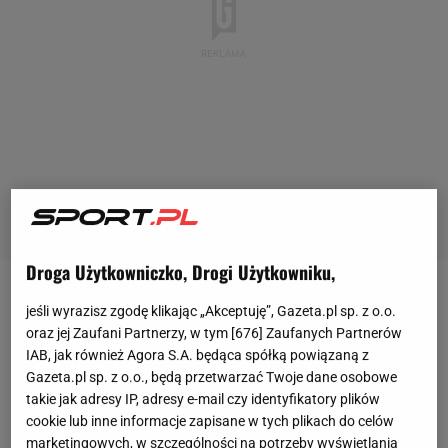
Droga Użytkowniczko, Drogi Użytkowniku,
14 sierpnia 2009 roku - to wtedy ostatni raz kibice
jeśli wyrazisz zgodę klikając „Akceptuję”, Gazeta.pl sp. z o.o.
ŁKS-u
i Widzewa weszli na trybuny podczas derbów.
oraz jej Zaufani Partnerzy, w tym [
676
] Zaufanych Partnerów
IAB, jak również Agora S.A. będąca spółką powiązaną z
Teraz sytuacja się powtórzy -
Widzew
i prezes klubu
Gazeta.pl sp. z o.o., będą przetwarzać Twoje dane osobowe
Mateusz Dróżdż potwierdzili, że na sektor gości
takie jak adresy IP, adresy e-mail czy identyfikatory plików
wejdzie
907 fanów ŁKS-u.
cookie lub inne informacje zapisane w tych plikach do celów
marketingowych, w szczególności na potrzeby wyświetlania