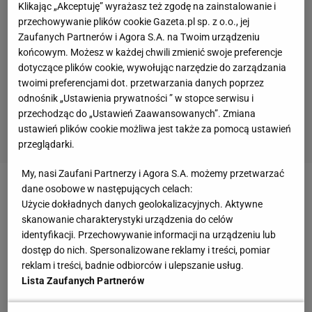
Klikając „Akceptuję” wyrażasz też zgodę na zainstalowanie i
przechowywanie plików cookie Gazeta.pl sp. z o.o., jej
Zaufanych Partnerów i Agora S.A. na Twoim urządzeniu
końcowym. Możesz w każdej chwili zmienić swoje preferencje
dotyczące plików cookie, wywołując narzędzie do zarządzania
twoimi preferencjami dot. przetwarzania danych poprzez
odnośnik „Ustawienia prywatności ” w stopce serwisu i
przechodząc do „Ustawień Zaawansowanych”. Zmiana
ustawień plików cookie możliwa jest także za pomocą ustawień
przeglądarki.
My, nasi Zaufani Partnerzy i Agora S.A. możemy przetwarzać
dane osobowe w następujących celach:
Zobacz wideo
Użycie dokładnych danych geolokalizacyjnych. Aktywne
skanowanie charakterystyki urządzenia do celów
Nikt nie wie, jak kibice ŁKS-u trafią na derby.
identyfikacji. Przechowywanie informacji na urządzeniu lub
dostęp do nich. Spersonalizowane reklamy i treści, pomiar
Będzie pochód przez miasto?
reklam i treści, badnie odbiorców i ulepszanie usług.
Lista Zaufanych Partnerów
Pozostaje jednak spora niepewność: jak kibice ŁKS-u