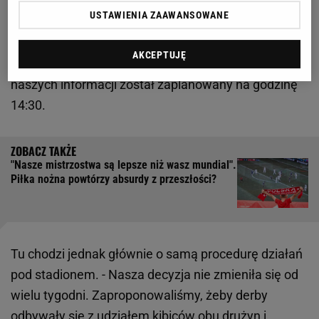
mają dostać się na swój sektor? Prezes Dróżdż
USTAWIENIA ZAAWANSOWANE
wcześniej przekonywał, że chciałby, żeby przyjechali
na stadion specjalnym pociągiem, lub autokarem.
AKCEPTUJĘ
Fani mają jednak nadzieję na pochód, który według
naszych informacji został zaplanowany na godzinę
14:30.
"Nasze mistrzostwa są lepsze niż wasz mundial".
Piłka nożna powtórzy absurdy z przeszłości?
Tu chodzi jednak głównie o samą procedurę działań
pod stadionem. - Nasza decyzja nie zmieniła się od
wielu tygodni. Zaproponowaliśmy, żeby derby
odbywały się z udziałem kibiców obu drużyn i