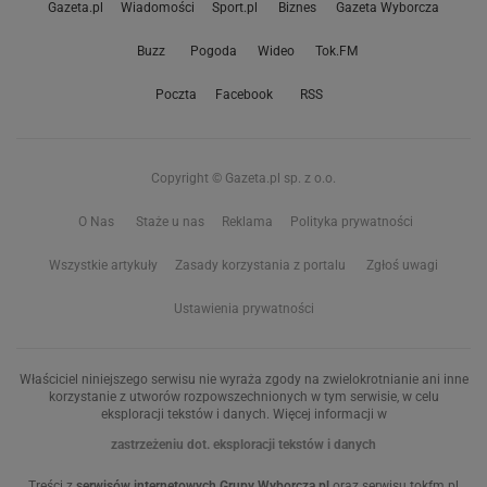
Gazeta.pl
Wiadomości
Sport.pl
Biznes
Gazeta Wyborcza
Buzz
Pogoda
Wideo
Tok.FM
Poczta
Facebook
RSS
Copyright © Gazeta.pl sp. z o.o.
O Nas
Staże u nas
Reklama
Polityka prywatności
Wszystkie artykuły
Zasady korzystania z portalu
Zgłoś uwagi
Ustawienia prywatności
Właściciel niniejszego serwisu nie wyraża zgody na zwielokrotnianie ani inne
korzystanie z utworów rozpowszechnionych w tym serwisie, w celu
eksploracji tekstów i danych. Więcej informacji w
zastrzeżeniu dot. eksploracji tekstów i danych
Treści z
serwisów internetowych Grupy Wyborcza.pl
oraz serwisu tokfm.pl