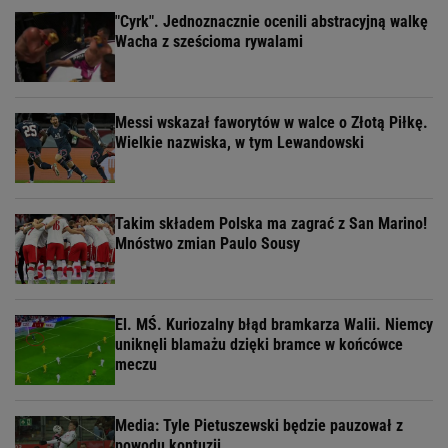
"Cyrk". Jednoznacznie ocenili abstracyjną walkę
Wacha z sześcioma rywalami
Messi wskazał faworytów w walce o Złotą Piłkę.
Wielkie nazwiska, w tym Lewandowski
Takim składem Polska ma zagrać z San Marino!
Mnóstwo zmian Paulo Sousy
El. MŚ. Kuriozalny błąd bramkarza Walii. Niemcy
uniknęli blamażu dzięki bramce w końcówce
meczu
Media: Tyle Pietuszewski będzie pauzował z
powodu kontuzji