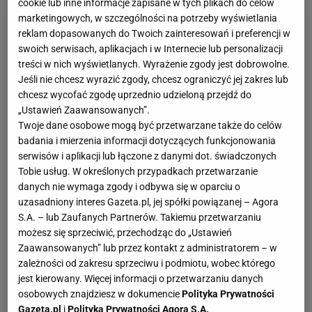
cookie lub inne informacje zapisane w tych plikach do celów
marketingowych, w szczególności na potrzeby wyświetlania
reklam dopasowanych do Twoich zainteresowań i preferencji w
swoich serwisach, aplikacjach i w Internecie lub personalizacji
treści w nich wyświetlanych. Wyrażenie zgody jest dobrowolne.
Jeśli nie chcesz wyrazić zgody, chcesz ograniczyć jej zakres lub
chcesz wycofać zgodę uprzednio udzieloną przejdź do
„Ustawień Zaawansowanych”.
Twoje dane osobowe mogą być przetwarzane także do celów
badania i mierzenia informacji dotyczących funkcjonowania
serwisów i aplikacji lub łączone z danymi dot. świadczonych
Tobie usług. W określonych przypadkach przetwarzanie
danych nie wymaga zgody i odbywa się w oparciu o
uzasadniony interes Gazeta.pl, jej spółki powiązanej – Agora
S.A. – lub Zaufanych Partnerów. Takiemu przetwarzaniu
możesz się sprzeciwić, przechodząc do „Ustawień
Zaawansowanych” lub przez kontakt z administratorem – w
zależności od zakresu sprzeciwu i podmiotu, wobec którego
jest kierowany. Więcej informacji o przetwarzaniu danych
osobowych znajdziesz w dokumencie
Polityka Prywatności
Gazeta.pl
i
Polityka Prywatności Agora S.A.