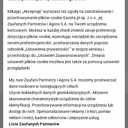
Klikając „Akceptuję” wyrażasz też zgodę na zainstalowanie i
przechowywanie plików cookie Gazeta.pl sp. z o.o., jej
Zaufanych Partnerów i Agora S.A. na Twoim urządzeniu
końcowym. Możesz w każdej chwili zmienić swoje preferencje
dotyczące plików cookie, wywołując narzędzie do zarządzania
twoimi preferencjami dot. przetwarzania danych poprzez
odnośnik „Ustawienia prywatności ” w stopce serwisu i
przechodząc do „Ustawień Zaawansowanych”. Zmiana
ustawień plików cookie możliwa jest także za pomocą ustawień
przeglądarki.
My, nasi Zaufani Partnerzy i Agora S.A. możemy przetwarzać
Zobacz wideo
dane osobowe w następujących celach:
Użycie dokładnych danych geolokalizacyjnych. Aktywne
skanowanie charakterystyki urządzenia do celów
Mecz wymknął się spod kontroli. Strzelanina na
identyfikacji. Przechowywanie informacji na urządzeniu lub
trybunach [WIDEO]
dostęp do nich. Spersonalizowane reklamy i treści, pomiar
reklam i treści, badnie odbiorców i ulepszanie usług.
Lista Zaufanych Partnerów