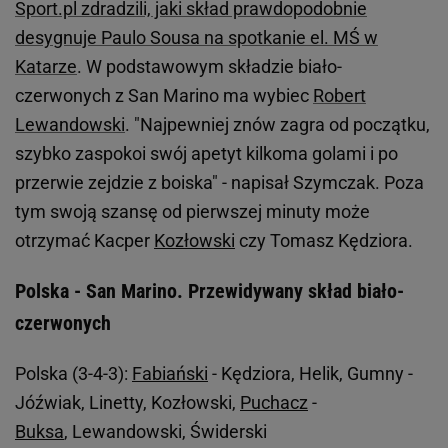
Sport.pl zdradzili, jaki skład prawdopodobnie
desygnuje Paulo Sousa na spotkanie el. MŚ w
Katarze
. W podstawowym składzie biało-
czerwonych z San Marino ma wybiec
Robert
Lewandowski
. "Najpewniej znów zagra od początku,
szybko zaspokoi swój apetyt kilkoma golami i po
przerwie zejdzie z boiska" - napisał Szymczak. Poza
tym swoją szansę od pierwszej minuty może
otrzymać Kacper
Kozłowski
czy Tomasz Kędziora.
Polska - San Marino. Przewidywany skład biało-
czerwonych
Polska (3-4-3):
Fabiański
- Kędziora, Helik, Gumny -
Jóźwiak, Linetty, Kozłowski,
Puchacz
-
Buksa
, Lewandowski, Świderski