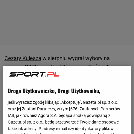
Cezary Kulesza
w sierpniu wygrał wybory na
prezesa
PZPN
i zastąpił
Zbigniewa Bońka
. Teraz
okazało się, że na jaw wyszła ogromna afera w
siedzibie Polskiego Związku Piłki Nożnej. "Z naszych
Droga Użytkowniczko, Drogi Użytkowniku,
informacji wynika, że w siedzibie
PZPN
znaleziono
podsłuch! Urządzenie znajdowało się w gabinecie
jeśli wyrazisz zgodę klikając „Akceptuję”, Gazeta.pl sp. z o.o.
oraz jej Zaufani Partnerzy, w tym [
676
] Zaufanych Partnerów
prezesa związku, Cezarego Kuleszy. Na urządzenie
IAB, jak również Agora S.A. będąca spółką powiązaną z
natrafiono w piątek" - czytamy na portalu
WP
Gazeta.pl sp. z o.o., będą przetwarzać Twoje dane osobowe
Sportowefakty
.
takie jak adresy IP, adresy e-mail czy identyfikatory plików