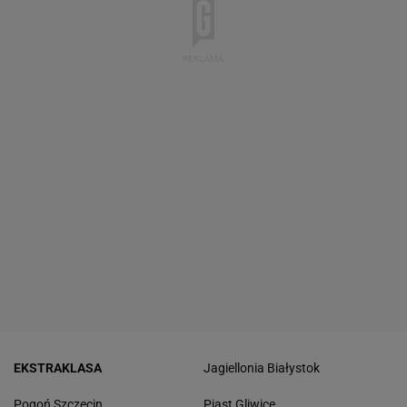
EKSTRAKLASA
Jagiellonia Białystok
Pogoń Szczecin
Piast Gliwice