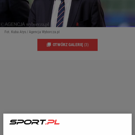
Fot. Kuba Atys / Agencja Wyborcza.pl
OTWÓRZ GALERIĘ
(3)