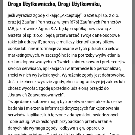
Droga Użytkowniczko, Drogi Użytkowniku,
jeśli wyrazisz zgodę klikając „Akceptuję”, Gazeta.pl sp. z o.o.
oraz jej Zaufani Partnerzy, w tym [
676
] Zaufanych Partnerów
IAB, jak również Agora S.A. będąca spółką powiązaną z
Gazeta.pl sp. z o.o., będą przetwarzać Twoje dane osobowe
takie jak adresy IP, adresy e-mail czy identyfikatory plików
cookie lub inne informacje zapisane w tych plikach do celów
marketingowych, w szczególności na potrzeby wyświetlania
reklam dopasowanych do Twoich zainteresowań i preferencji w
swoich serwisach, aplikacjach i w Internecie lub personalizacji
treści w nich wyświetlanych. Wyrażenie zgody jest dobrowolne.
Arsene Wenger
po zakończeniu pracy w Arsenalu
Jeśli nie chcesz wyrazić zgody, chcesz ograniczyć jej zakres lub
rozpoczął pracę w FIFA, zajmując stanowisko szefa
chcesz wycofać zgodę uprzednio udzieloną przejdź do
ds. globalnego rozwoju
piłki nożnej
.
Jednym z
„Ustawień Zaawansowanych”.
Twoje dane osobowe mogą być przetwarzane także do celów
pomysłów organizacji jest zmiana koncepcji w
badania i mierzenia informacji dotyczących funkcjonowania
zakresie mistrzostw świata, które obecnie odbywają
serwisów i aplikacji lub łączone z danymi dot. świadczonych
się co cztery lata. Docelowo miałyby one być
Tobie usług. W określonych przypadkach przetwarzanie
danych nie wymaga zgody i odbywa się w oparciu o
rozgrywane co 24 miesiące.
uzasadniony interes Gazeta.pl, jej spółki powiązanej – Agora