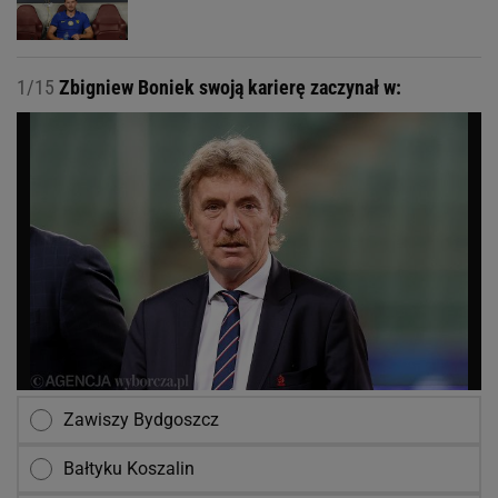
1/15
Zbigniew Boniek swoją karierę zaczynał w:
Zawiszy Bydgoszcz
Bałtyku Koszalin