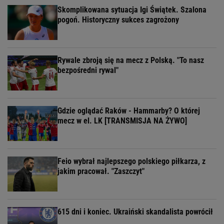
Skomplikowana sytuacja Igi Świątek. Szalona
pogoń. Historyczny sukces zagrożony
Rywale zbroją się na mecz z Polską. "To nasz
bezpośredni rywal"
Gdzie oglądać Raków - Hammarby? O której
mecz w el. LK [TRANSMISJA NA ŻYWO]
Feio wybrał najlepszego polskiego piłkarza, z
jakim pracował. "Zaszczyt"
615 dni i koniec. Ukraiński skandalista powrócił