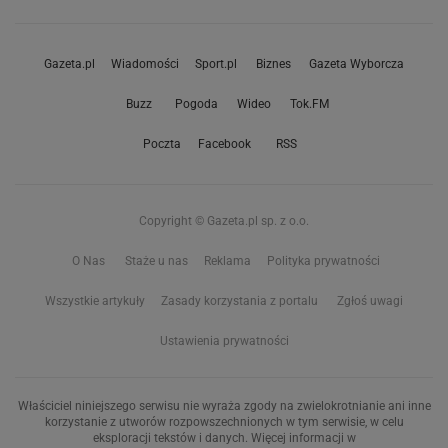
Gazeta.pl
Wiadomości
Sport.pl
Biznes
Gazeta Wyborcza
Buzz
Pogoda
Wideo
Tok.FM
Poczta
Facebook
RSS
Copyright © Gazeta.pl sp. z o.o.
O Nas
Staże u nas
Reklama
Polityka prywatności
Wszystkie artykuły
Zasady korzystania z portalu
Zgłoś uwagi
Ustawienia prywatności
Właściciel niniejszego serwisu nie wyraża zgody na zwielokrotnianie ani inne
korzystanie z utworów rozpowszechnionych w tym serwisie, w celu
eksploracji tekstów i danych. Więcej informacji w