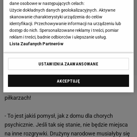
dane osobowe w następujących celach:
Użycie dokładnych danych geolokalizacyjnych. Aktywne
skanowanie charakterystyki urządzenia do celów
identyfikacji. Przechowywanie informacji na urządzeniu lub
dostęp do nich. Spersonalizowane reklamy i treści, pomiar
reklam i treści, badnie odbiorców i ulepszanie usług.
Lista Zaufanych Partnerów
USTAWIENIA ZAAWANSOWANE
AKCEPTUJĘ
Zobacz wideo
Przestańmy mówić "farbowane lisy" o
piłkarzach!
- To jest jakiś pomysł, jak z domu dla chorych
psychicznie. Jeśli tak się stanie, nie będzie miejsca
na inne rozgrywki. Drużyny narodowe musiałyby się