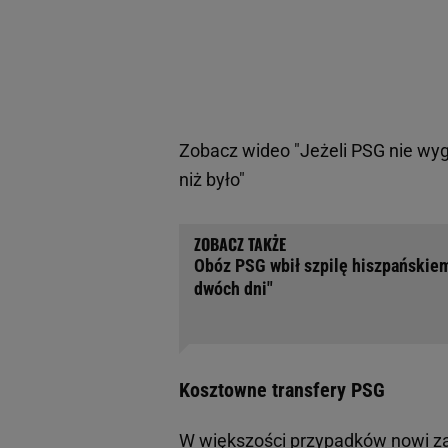
Zobacz wideo
"Jeżeli PSG nie wy
niż było"
Obóz PSG wbił szpilę hiszpańskiem
dwóch dni"
Kosztowne transfery PSG
W większości przypadków nowi z