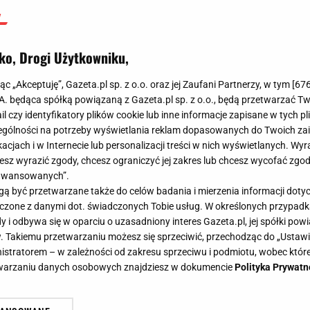
ko, Drogi Użytkowniku,
jąc „Akceptuję”, Gazeta.pl sp. z o.o. oraz jej Zaufani Partnerzy, w tym [
67
.A. będąca spółką powiązaną z Gazeta.pl sp. z o.o., będą przetwarzać T
ail czy identyfikatory plików cookie lub inne informacje zapisane w tych p
gólności na potrzeby wyświetlania reklam dopasowanych do Twoich zain
acjach i w Internecie lub personalizacji treści w nich wyświetlanych. Wyr
cesz wyrazić zgody, chcesz ograniczyć jej zakres lub chcesz wycofać zgo
aawansowanych”.
 być przetwarzane także do celów badania i mierzenia informacji dot
 łączone z danymi dot. świadczonych Tobie usług. W określonych przypad
i odbywa się w oparciu o uzasadniony interes Gazeta.pl, jej spółki powi
. Takiemu przetwarzaniu możesz się sprzeciwić, przechodząc do „Ust
nistratorem – w zależności od zakresu sprzeciwu i podmiotu, wobec które
etwarzaniu danych osobowych znajdziesz w dokumencie
Polityka Prywatn