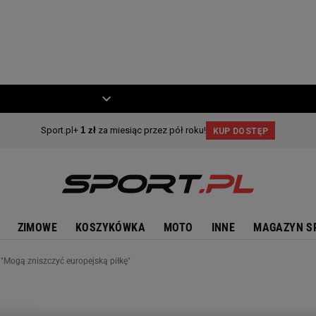
ZIECKO
MOTO
ZIMOWE
KOSZYKÓWKA
MOTO
INNE
MAGAZYN S
 "Mogą zniszczyć europejską piłkę"