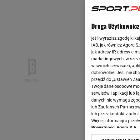
Droga Użytkownicz
jeśli wyrazisz zgodę klika
IAB, jak również Agora S
jak adresy IP, adresy e-m
marketingowych, w szcze
w swoich serwisach, aplik
dobrowolne. Jeśli nie ch
przejdź do „Ustawień Z
Twoje dane osobowe mogą
serwisów i aplikacji lub
danych nie wymaga zgody 
lub Zaufanych Partnerów
lub przez kontakt z admi
Więcej informacji o prz
Prywatności Agora S.A.