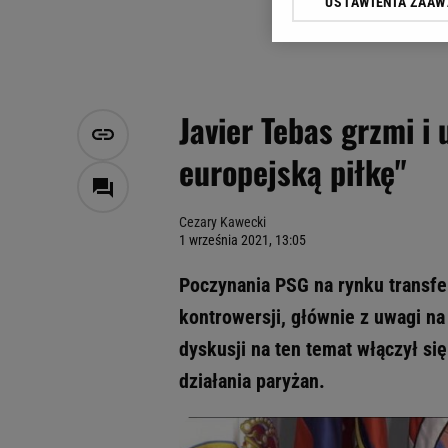
USTAWIENIA ZAA
Klikając „Akceptuję” wyra
Zaufanych Partnerów i A
dotyczące plików cookie,
odnośnik „Ustawienia pr
plików cookie możliwa je
Javier Tebas grzmi i
My, nasi Zaufani Partne
europejską piłkę"
Użycie dokładnych danych
Przechowywanie informacji
badnie odbiorców i uleps
Cezary Kawecki
1 września 2021, 13:05
Poczynania PSG na rynku transf
kontrowersji, głównie z uwagi n
dyskusji na ten temat włączył się
działania paryżan.