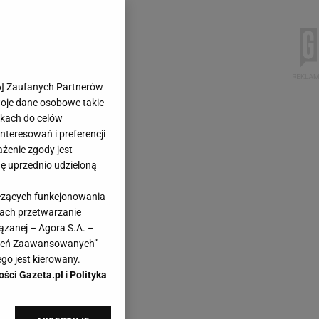
6
] Zaufanych Partnerów
woje dane osobowe takie
likach do celów
teresowań i preferencji
ażenie zgody jest
dę uprzednio udzieloną
yczących funkcjonowania
kach przetwarzanie
ązanej – Agora S.A. –
awień Zaawansowanych”
go jest kierowany.
ości Gazeta.pl
i
Polityka