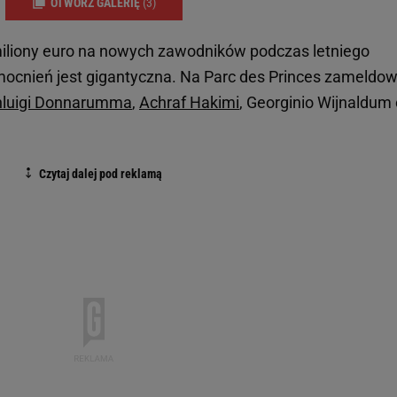
OTWÓRZ GALERIĘ
(3)
miliony euro na nowych zawodników podczas letniego
ocnień jest gigantyczna. Na Parc des Princes zameldow
nluigi Donnarumma
,
Achraf Hakimi
, Georginio Wijnaldum