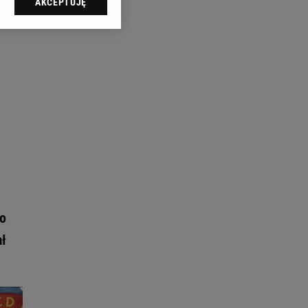
AKCEPTUJĘ
l sp. z o.o., jej
ić swoje preferencje
arzania danych poprzez
ych”. Zmiana ustawień
ach:
 celów identyfikacji.
omiar reklam i treści,
Do
ał