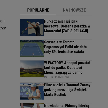
POPULARNE
NAJNOWSZE
ali
Hurkacz miał już piłki
meczowe. Bolesna porażka w
 czy
Montrealu! [ZAPIS RELACJI]
Sensacja w Toronto!
Pogromczyni Polki nie dała
rady 89. tenisistce świata
W FACTORY Annopol powstał
kort do padla. Outletowi
klienci zagrają za darmo
MATERIAŁ PROMOCYJNY
Pilne wieści z Toronto! Znamy
godzinę meczu Iga Świątek -
Marta Kostiuk
Niewiadoma-Phinney liderką