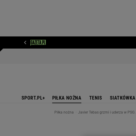
WIADOMOŚCI
NEXT
SPORT
PLOTEK
D
SPORT.PL+
PIŁKA NOŻNA
TENIS
SIATKÓWKA
Piłka nożna
Javier Tebas grzmi i uderza w PSG.