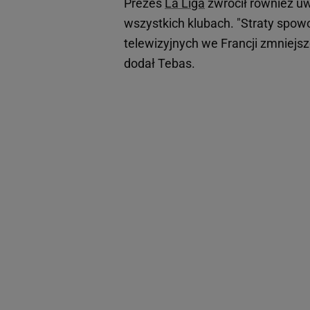
Prezes
La Liga
zwrócił również uw
wszystkich klubach. "Straty spo
telewizyjnych we Francji zmniejsz
dodał Tebas.