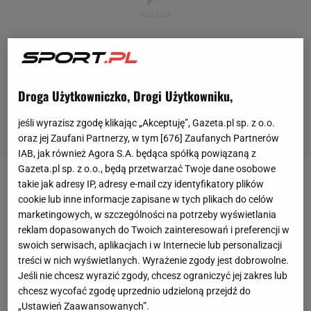
Droga Użytkowniczko, Drogi Użytkowniku,
jeśli wyrazisz zgodę klikając „Akceptuję”, Gazeta.pl sp. z o.o.
oraz jej Zaufani Partnerzy, w tym [
676
] Zaufanych Partnerów
IAB, jak również Agora S.A. będąca spółką powiązaną z
Gazeta.pl sp. z o.o., będą przetwarzać Twoje dane osobowe
takie jak adresy IP, adresy e-mail czy identyfikatory plików
Mistrzostwa świata w Katarze
zbliżają się wielkimi
cookie lub inne informacje zapisane w tych plikach do celów
krokami. Zostało do nich już tylko niewiele ponad 15
marketingowych, w szczególności na potrzeby wyświetlania
miesięcy. W decydującą fazę wchodzą więc
reklam dopasowanych do Twoich zainteresowań i preferencji w
swoich serwisach, aplikacjach i w Internecie lub personalizacji
eliminacje do tej imprezy. W strefie europejskiej
treści w nich wyświetlanych. Wyrażenie zgody jest dobrowolne.
pierwsze trzy kolejki odbyły się w
marcu
, a jesienią
Jeśli nie chcesz wyrazić zgody, chcesz ograniczyć jej zakres lub
poznamy już wszystkie grupowe rozstrzygnięcia.
chcesz wycofać zgodę uprzednio udzieloną przejdź do
„Ustawień Zaawansowanych”.