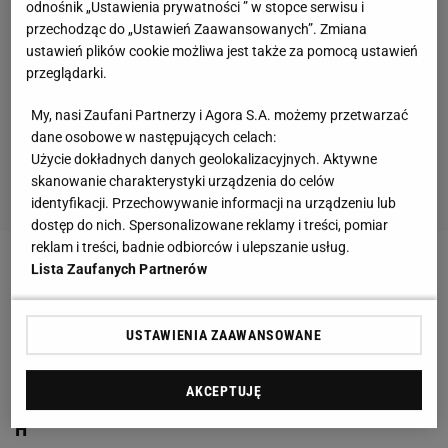
odnośnik „Ustawienia prywatności ” w stopce serwisu i
przechodząc do „Ustawień Zaawansowanych”. Zmiana
ustawień plików cookie możliwa jest także za pomocą ustawień
przeglądarki.
My, nasi Zaufani Partnerzy i Agora S.A. możemy przetwarzać
dane osobowe w następujących celach:
Użycie dokładnych danych geolokalizacyjnych. Aktywne
skanowanie charakterystyki urządzenia do celów
identyfikacji. Przechowywanie informacji na urządzeniu lub
dostęp do nich. Spersonalizowane reklamy i treści, pomiar
reklam i treści, badnie odbiorców i ulepszanie usług.
Lista Zaufanych Partnerów
Zobacz wideo
"Paulo Sousa musi szyć, bo wciąż ma
pecha do kontuzjowanych piłkarzy"
USTAWIENIA ZAAWANSOWANE
Rozpoczyna się kolejna seria meczów
AKCEPTUJĘ
eliminacyjnych do mundialu w Katarze. Hit w grupie
H