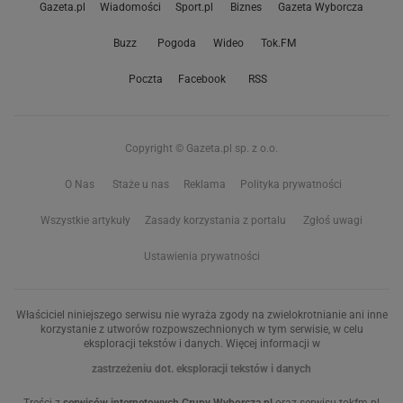
Gazeta.pl
Wiadomości
Sport.pl
Biznes
Gazeta Wyborcza
Buzz
Pogoda
Wideo
Tok.FM
Poczta
Facebook
RSS
Copyright © Gazeta.pl sp. z o.o.
O Nas
Staże u nas
Reklama
Polityka prywatności
Wszystkie artykuły
Zasady korzystania z portalu
Zgłoś uwagi
Ustawienia prywatności
Właściciel niniejszego serwisu nie wyraża zgody na zwielokrotnianie ani inne
korzystanie z utworów rozpowszechnionych w tym serwisie, w celu
eksploracji tekstów i danych. Więcej informacji w
zastrzeżeniu dot. eksploracji tekstów i danych