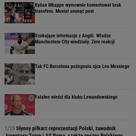
Kylian Mbappe wymownie komentował brak
transferu. Musiał usunąć post
Szokujące informacje z Anglii. Władze
Manchesteru City wiedziały. Zero reakcji
Tak FC Barcelona pożegnała ojca Leo Messiego
Fatalne wieści dla klubu Lewandowskiego
1/23
Słynny piłkarz reprezentacji Polski, zawodnik
Juventusu Turyn i AS Roma, a także prezes Polskiego