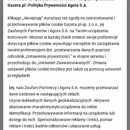
takiego zdarzenia mogą zaskakiwać.
Gazeta.pl
i
Polityka Prywatności Agora S.A.
Klikając „Akceptuję” wyrażasz też zgodę na zainstalowanie i
przechowywanie plików cookie Gazeta.pl sp. z o.o., jej
Zaufanych Partnerów i Agora S.A. na Twoim urządzeniu
końcowym. Możesz w każdej chwili zmienić swoje preferencje
dotyczące plików cookie, wywołując narzędzie do zarządzania
twoimi preferencjami dot. przetwarzania danych poprzez
odnośnik „Ustawienia prywatności ” w stopce serwisu i
przechodząc do „Ustawień Zaawansowanych”. Zmiana
ustawień plików cookie możliwa jest także za pomocą ustawień
przeglądarki.
My, nasi Zaufani Partnerzy i Agora S.A. możemy przetwarzać
dane osobowe w następujących celach:
Użycie dokładnych danych geolokalizacyjnych. Aktywne
skanowanie charakterystyki urządzenia do celów
identyfikacji. Przechowywanie informacji na urządzeniu lub
dostęp do nich. Spersonalizowane reklamy i treści, pomiar
reklam i treści, badnie odbiorców i ulepszanie usług.