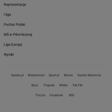
Reprezentacja
I liga
Puchar Polski
MŚ w Piłce Nożnej
Liga Europy
Wyniki
Gazeta.pl
Wiadomości
Sport.pl
Biznes
Gazeta Wyborcza
Buzz
Pogoda
Wideo
Tok.FM
Poczta
Facebook
RSS