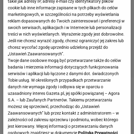
takie jak adresy IP, adresy e-mail czy identyfikatory plików
cookie lub inne informacje zapisane w tych plikach do celów
marketingowych, w szczególności na potrzeby wyświetlania
reklam dopasowanych do Twoich zainteresowań i preferencji w
swoich serwisach, aplikacjach i w Internecie lub personalizacji
treści w nich wyświetlanych. Wyrażenie zgody jest dobrowolne.
Jeśli nie chcesz wyrazić zgody, chcesz ograniczyć jej zakres lub
chcesz wycofać zgodę uprzednio udzieloną przejdź do
„Ustawień Zaawansowanych”.
Twoje dane osobowe mogą być przetwarzane także do celów
badania i mierzenia informacji dotyczących funkcjonowania
serwisów i aplikacji lub łączone z danymi dot. świadczonych
Tobie usług. W określonych przypadkach przetwarzanie
danych nie wymaga zgody i odbywa się w oparciu o
Informacje na
temat
nieprzyjemności, jakie spotkały
uzasadniony interes Gazeta.pl, jej spółki powiązanej – Agora
byłego
piłkarza
m.in.
Manchesteru United
i
PSG
S.A. – lub Zaufanych Partnerów. Takiemu przetwarzaniu
możesz się sprzeciwić, przechodząc do „Ustawień
przekazały brytyjskie media. Zgodnie z nimi,
Zaawansowanych” lub przez kontakt z administratorem – w
Beckham
musiał chwilowo przerwać swój urlop z
zależności od zakresu sprzeciwu i podmiotu, wobec którego
powodu długiej wizyty włoskiej policji. Powody
jest kierowany. Więcej informacji o przetwarzaniu danych
osobowych znajdziesz w dokumencie
Polityka Prywatności