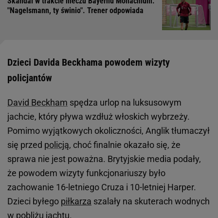
Skandal w trakcie meczu Bayernu Monachium.
"Nagelsmann, ty świnio". Trener odpowiada
Dzieci Davida Beckhama powodem wizyty
policjantów
David Beckham
spędza urlop na luksusowym
jachcie, który pływa wzdłuż włoskich wybrzeży.
Pomimo wyjątkowych okoliczności, Anglik tłumaczył
się przed
policją
, choć finalnie okazało się, że
sprawa nie jest poważna. Brytyjskie media podały,
że powodem wizyty funkcjonariuszy było
zachowanie 16-letniego Cruza i 10-letniej Harper.
Dzieci byłego
piłkarza
szalały na skuterach wodnych
w pobliżu
jachtu
.