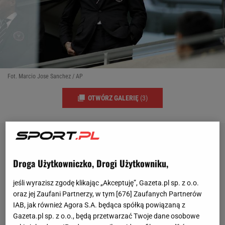
Fot. Marcio Jose Sanchez / AP
OTWÓRZ GALERIĘ
(3)
Droga Użytkowniczko, Drogi Użytkowniku,
jeśli wyrazisz zgodę klikając „Akceptuję”, Gazeta.pl sp. z o.o.
oraz jej Zaufani Partnerzy, w tym [
676
] Zaufanych Partnerów
IAB, jak również Agora S.A. będąca spółką powiązaną z
Gazeta.pl sp. z o.o., będą przetwarzać Twoje dane osobowe