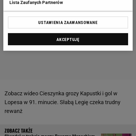
Lista Zaufanych Partnerów
USTAWIENIA ZAAWANSOWANE
AKCEPTUJĘ
Zobacz wideo
Cieszynka grozy Kapustki i gol w
Lopesa w 91. minucie. Słabą Legię czeka trudny
rewanż