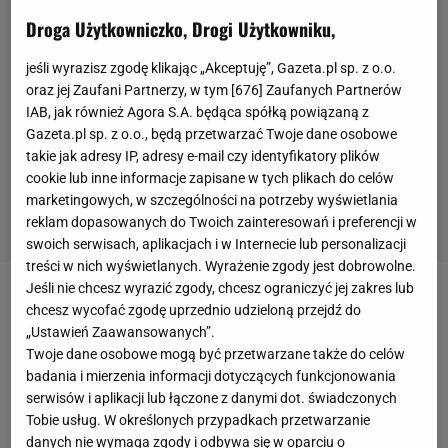
Droga Użytkowniczko, Drogi Użytkowniku,
jeśli wyrazisz zgodę klikając „Akceptuję”, Gazeta.pl sp. z o.o.
oraz jej Zaufani Partnerzy, w tym [
676
] Zaufanych Partnerów
IAB, jak również Agora S.A. będąca spółką powiązaną z
Gazeta.pl sp. z o.o., będą przetwarzać Twoje dane osobowe
takie jak adresy IP, adresy e-mail czy identyfikatory plików
cookie lub inne informacje zapisane w tych plikach do celów
marketingowych, w szczególności na potrzeby wyświetlania
reklam dopasowanych do Twoich zainteresowań i preferencji w
swoich serwisach, aplikacjach i w Internecie lub personalizacji
treści w nich wyświetlanych. Wyrażenie zgody jest dobrowolne.
Jeśli nie chcesz wyrazić zgody, chcesz ograniczyć jej zakres lub
Portugalia nie przegrała żadnego sparingu przed
chcesz wycofać zgodę uprzednio udzieloną przejdź do
„Ustawień Zaawansowanych”.
rozpoczęciem mistrzostw Europy. Kadra
Twoje dane osobowe mogą być przetwarzane także do celów
prowadzona przez
Fernando Santosa
zremisowała
badania i mierzenia informacji dotyczących funkcjonowania
bezbramkowo z
Hiszpanią
w piątek 4 czerwca,
serwisów i aplikacji lub łączone z danymi dot. świadczonych
Tobie usług. W określonych przypadkach przetwarzanie
natomiast w minioną środę gładko poradziła sobie z
danych nie wymaga zgody i odbywa się w oparciu o