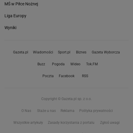
MŚ w Piłce Nożnej
Liga Europy
Wyniki
Gazeta.pl
Wiadomości
Sport.pl
Biznes
Gazeta Wyborcza
Buzz
Pogoda
Wideo
Tok.FM
Poczta
Facebook
RSS
Copyright © Gazeta.pl sp. z o.o.
O Nas
Staże u nas
Reklama
Polityka prywatności
Wszystkie artykuły
Zasady korzystania z portalu
Zgłoś uwagi