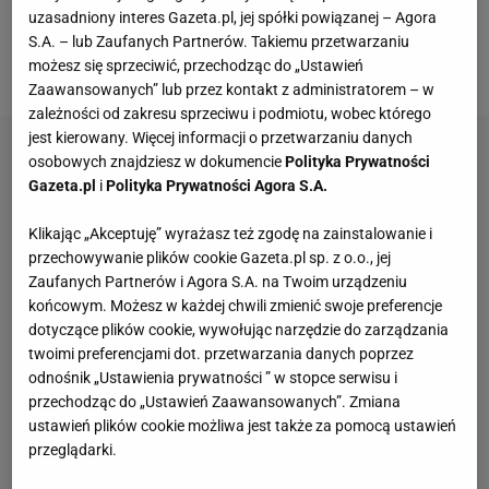
Izraelem. Dwie bramki zdobył Bruno Fernandes,
uzasadniony interes Gazeta.pl, jej spółki powiązanej – Agora
natomiast po jednym trafieniu dołożyli
Cristiano
S.A. – lub Zaufanych Partnerów. Takiemu przetwarzaniu
Ronaldo
oraz
Joao Cancelo
.
możesz się sprzeciwić, przechodząc do „Ustawień
Zaawansowanych” lub przez kontakt z administratorem – w
zależności od zakresu sprzeciwu i podmiotu, wobec którego
jest kierowany. Więcej informacji o przetwarzaniu danych
osobowych znajdziesz w dokumencie
Polityka Prywatności
Gazeta.pl
i
Polityka Prywatności Agora S.A.
Klikając „Akceptuję” wyrażasz też zgodę na zainstalowanie i
przechowywanie plików cookie Gazeta.pl sp. z o.o., jej
Zaufanych Partnerów i Agora S.A. na Twoim urządzeniu
końcowym. Możesz w każdej chwili zmienić swoje preferencje
dotyczące plików cookie, wywołując narzędzie do zarządzania
twoimi preferencjami dot. przetwarzania danych poprzez
odnośnik „Ustawienia prywatności ” w stopce serwisu i
przechodząc do „Ustawień Zaawansowanych”. Zmiana
ustawień plików cookie możliwa jest także za pomocą ustawień
przeglądarki.