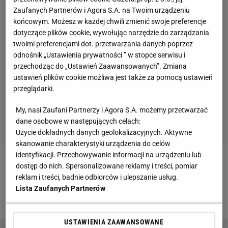
Zaufanych Partnerów i Agora S.A. na Twoim urządzeniu
końcowym. Możesz w każdej chwili zmienić swoje preferencje
dotyczące plików cookie, wywołując narzędzie do zarządzania
twoimi preferencjami dot. przetwarzania danych poprzez
odnośnik „Ustawienia prywatności ” w stopce serwisu i
przechodząc do „Ustawień Zaawansowanych”. Zmiana
ustawień plików cookie możliwa jest także za pomocą ustawień
przeglądarki.
My, nasi Zaufani Partnerzy i Agora S.A. możemy przetwarzać
dane osobowe w następujących celach:
Użycie dokładnych danych geolokalizacyjnych. Aktywne
skanowanie charakterystyki urządzenia do celów
identyfikacji. Przechowywanie informacji na urządzeniu lub
Zobacz wideo
Legia Warszawa przestała
dostęp do nich. Spersonalizowane reklamy i treści, pomiar
reklam i treści, badnie odbiorców i ulepszanie usług.
zaskakiwać rywali. "Jeden schemat jest mocno
Lista Zaufanych Partnerów
przewidywalny"
USTAWIENIA ZAAWANSOWANE