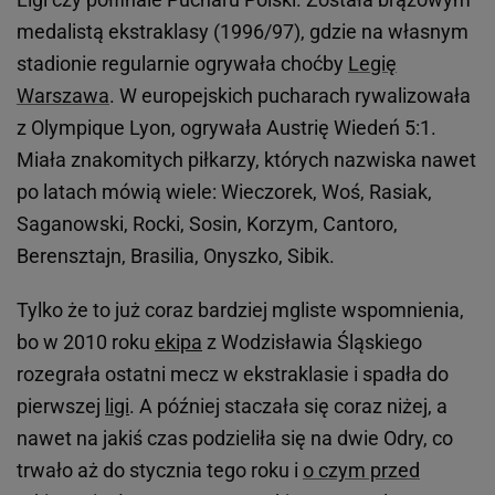
medalistą ekstraklasy (1996/97), gdzie na własnym
stadionie regularnie ogrywała choćby
Legię
Warszawa
. W europejskich pucharach rywalizowała
z Olympique Lyon, ogrywała Austrię Wiedeń 5:1.
Miała znakomitych piłkarzy, których nazwiska nawet
po latach mówią wiele: Wieczorek, Woś, Rasiak,
Saganowski, Rocki, Sosin, Korzym, Cantoro,
Berensztajn, Brasilia, Onyszko, Sibik.
Tylko że to już coraz bardziej mgliste wspomnienia,
bo w 2010 roku
ekipa
z Wodzisławia Śląskiego
rozegrała ostatni mecz w ekstraklasie i spadła do
pierwszej
ligi
. A później staczała się coraz niżej, a
nawet na jakiś czas podzieliła się na dwie Odry, co
trwało aż do stycznia tego roku i
o czym przed