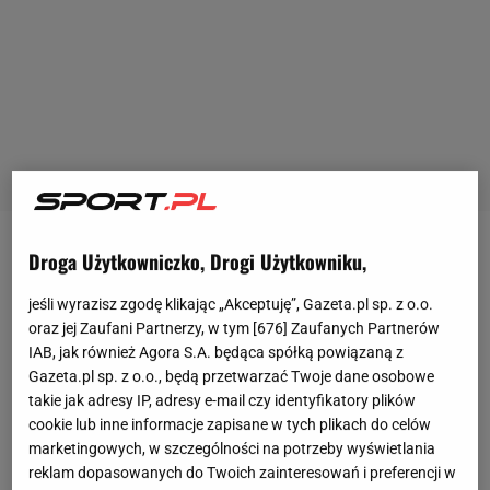
Droga Użytkowniczko, Drogi Użytkowniku,
Może rozmiary tej porażki by tak nie dziwiły, gdyby
nie to, że Podbeskidzie to drużyna ze środka tabeli
jeśli wyrazisz zgodę klikając „Akceptuję”, Gazeta.pl sp. z o.o.
(dziewiąte miejsce), a
Odra Wodzisław
jest liderem
oraz jej Zaufani Partnerzy, w tym [
676
] Zaufanych Partnerów
w czwartej lidze (II grupa śląska). Ma aż 11 punktów
IAB, jak również Agora S.A. będąca spółką powiązaną z
Gazeta.pl sp. z o.o., będą przetwarzać Twoje dane osobowe
przewagi nad drugim LKS Bełk i do tego rozegrany
takie jak adresy IP, adresy e-mail czy identyfikatory plików
jeden
mecz
mniej. W samym Bielsku też są chyba
cookie lub inne informacje zapisane w tych plikach do celów
zaskoczeni, bo na oficjalnej stronie
Podbeskidzia
marketingowych, w szczególności na potrzeby wyświetlania
reklam dopasowanych do Twoich zainteresowań i preferencji w
czytamy, że "takiego rozwoju sytuacji w tym meczu