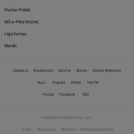
Puchar Polski
MŚ w Piłce Nożnej
Liga Europy
Wyniki
Gazeta.pl
Wiadomości
Sport.pl
Biznes
Gazeta Wyborcza
Buzz
Pogoda
Wideo
Tok.FM
Poczta
Facebook
RSS
Copyright © Gazeta.pl sp. z o.o.
O Nas
Staże u nas
Reklama
Polityka prywatności