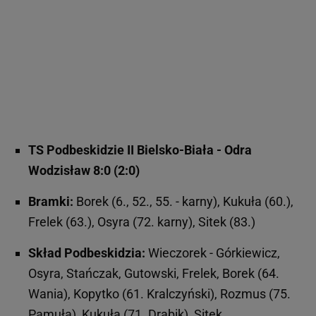
TS Podbeskidzie II Bielsko-Biała - Odra
Wodzisław 8:0 (2:0)
Bramki:
Borek (6., 52., 55. - karny), Kukuła (60.),
Frelek (63.), Osyra (72. karny), Sitek (83.)
Skład Podbeskidzia:
Wieczorek - Górkiewicz,
Osyra, Stańczak, Gutowski, Frelek, Borek (64.
Wania), Kopytko (61. Kralczyński), Rozmus (75.
Pamuła), Kukuła (71. Drabik), Sitek