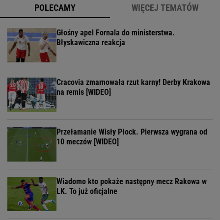
POLECAMY
WIĘCEJ TEMATÓW
Głośny apel Fornala do ministerstwa.
Błyskawiczna reakcja
Cracovia zmarnowała rzut karny! Derby Krakowa
na remis [WIDEO]
Przełamanie Wisły Płock. Pierwsza wygrana od
10 meczów [WIDEO]
Wiadomo kto pokaże następny mecz Rakowa w
LK. To już oficjalne