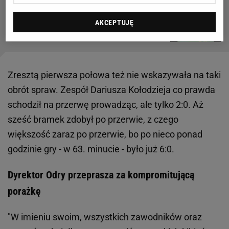
Dziesięć! I jak tu się nie śmiać z ekstraklasy? Hit
nad hity [WIDEO]
AKCEPTUJĘ
Zresztą pierwsza połowa też nie wskazywała na taki
obrót spraw. Zespół Dariusza Kołodzieja co prawda
schodził na przerwę prowadząc, ale tylko 2:0. Aż
sześć bramek zdobył po przerwie, z czego
większość zaraz po przerwie, bo po nieco ponad
godzinie gry - w 63. minucie - było już 6:0.
Dyrektor Odry przeprasza za kompromitującą
porażkę
"W imieniu swoim, wszystkich zawodników oraz