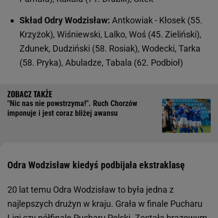
Skład Odry Wodzisław:
Antkowiak - Kłosek (55.
Krzyżok), Wiśniewski, Lalko, Woś (45. Zieliński),
Zdunek, Dudziński (58. Rosiak), Wodecki, Tarka
(58. Pryka), Abuladze, Tabala (62. Podbioł)
"Nic nas nie powstrzyma!". Ruch Chorzów
imponuje i jest coraz bliżej awansu
Odra Wodzisław kiedyś podbijała ekstraklasę
20 lat temu Odra Wodzisław to była jedna z
najlepszych drużyn w kraju. Grała w finale Pucharu
Ligi czy półfinale Pucharu Polski. Została brązowym