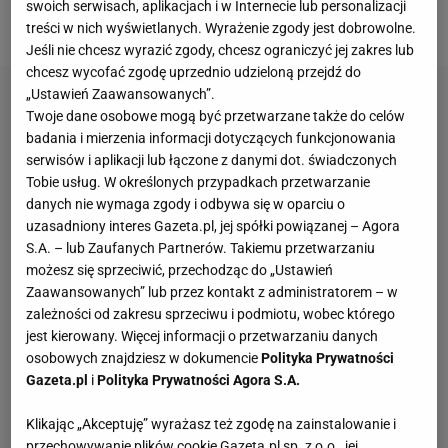
swoich serwisach, aplikacjach i w Internecie lub personalizacji
nie spodziewał się nikt".
treści w nich wyświetlanych. Wyrażenie zgody jest dobrowolne.
Jeśli nie chcesz wyrazić zgody, chcesz ograniczyć jej zakres lub
chcesz wycofać zgodę uprzednio udzieloną przejdź do
„Ustawień Zaawansowanych”.
Twoje dane osobowe mogą być przetwarzane także do celów
badania i mierzenia informacji dotyczących funkcjonowania
serwisów i aplikacji lub łączone z danymi dot. świadczonych
Tobie usług. W określonych przypadkach przetwarzanie
danych nie wymaga zgody i odbywa się w oparciu o
uzasadniony interes Gazeta.pl, jej spółki powiązanej – Agora
S.A. – lub Zaufanych Partnerów. Takiemu przetwarzaniu
możesz się sprzeciwić, przechodząc do „Ustawień
Zaawansowanych” lub przez kontakt z administratorem – w
zależności od zakresu sprzeciwu i podmiotu, wobec którego
jest kierowany. Więcej informacji o przetwarzaniu danych
osobowych znajdziesz w dokumencie
Polityka Prywatności
Gazeta.pl
i
Polityka Prywatności Agora S.A.
Klikając „Akceptuję” wyrażasz też zgodę na zainstalowanie i
przechowywanie plików cookie Gazeta.pl sp. z o.o., jej