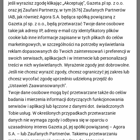
jeśli wyrazisz zgodę klikając „Akceptuję”, Gazeta.pl sp. z o.o.
oraz jej Zaufani Partnerzy, w tym [
676
] Zaufanych Partnerów
IAB, jak również Agora S.A. będąca spółką powiązaną z
Gazeta.pl sp. z o.o., będą przetwarzać Twoje dane osobowe
takie jak adresy IP, adresy e-mail czy identyfikatory plików
cookie lub inne informacje zapisane w tych plikach do celów
Dwa tygodnie temu
Jacek Magiera
zaskoczył
marketingowych, w szczególności na potrzeby wyświetlania
reklam dopasowanych do Twoich zainteresowań i preferencji w
polskie środowisko piłkarskie, rezygnując z
swoich serwisach, aplikacjach i w Internecie lub personalizacji
posady trenera
reprezentacji Polski
do lat 19. Były
treści w nich wyświetlanych. Wyrażenie zgody jest dobrowolne.
trener
Legii Warszawa
tłumaczył to chęcią podjęcia
Jeśli nie chcesz wyrazić zgody, chcesz ograniczyć jej zakres lub
chcesz wycofać zgodę uprzednio udzieloną przejdź do
nowego wyzwania. Ostatecznie potwierdziły się
„Ustawień Zaawansowanych”.
wcześniejsze doniesienia i Magiera został nowym
Twoje dane osobowe mogą być przetwarzane także do celów
trenerem Śląska Wrocław zastępując Czecha
badania i mierzenia informacji dotyczących funkcjonowania
serwisów i aplikacji lub łączone z danymi dot. świadczonych
Vitezslava Lavickę. Zaskoczyło to, tym bardziej że
Tobie usług. W określonych przypadkach przetwarzanie
jeszcze niedawno prezes
PZPN
Zbigniew Boniek
danych nie wymaga zgody i odbywa się w oparciu o
zapewniał, że żaden z trenerów ze związku nie
uzasadniony interes Gazeta.pl, jej spółki powiązanej – Agora
odejdzie.
S.A. – lub Zaufanych Partnerów. Takiemu przetwarzaniu