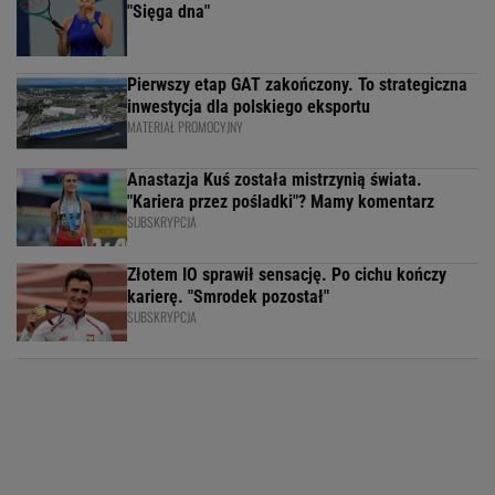
"Sięga dna"
Pierwszy etap GAT zakończony. To strategiczna
inwestycja dla polskiego eksportu
MATERIAŁ PROMOCYJNY
Anastazja Kuś została mistrzynią świata.
"Kariera przez pośladki"? Mamy komentarz
SUBSKRYPCJA
Złotem IO sprawił sensację. Po cichu kończy
karierę. "Smrodek pozostał"
SUBSKRYPCJA