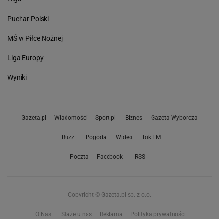
Puchar Polski
MŚ w Piłce Nożnej
Liga Europy
Wyniki
Gazeta.pl
Wiadomości
Sport.pl
Biznes
Gazeta Wyborcza
Buzz
Pogoda
Wideo
Tok.FM
Poczta
Facebook
RSS
Copyright © Gazeta.pl sp. z o.o.
O Nas
Staże u nas
Reklama
Polityka prywatności