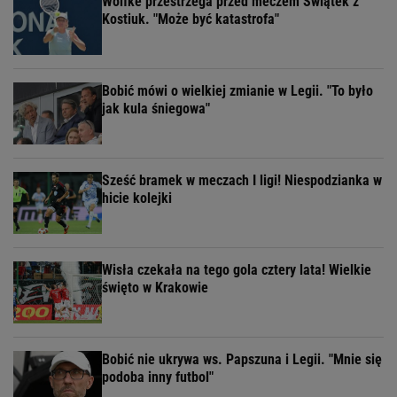
Wolfke przestrzega przed meczem Świątek z
Kostiuk. "Może być katastrofa"
Bobić mówi o wielkiej zmianie w Legii. "To było
jak kula śniegowa"
Sześć bramek w meczach I ligi! Niespodzianka w
hicie kolejki
Wisła czekała na tego gola cztery lata! Wielkie
święto w Krakowie
Bobić nie ukrywa ws. Papszuna i Legii. "Mnie się
podoba inny futbol"