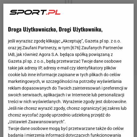
Droga Użytkowniczko, Drogi Użytkowniku,
jeśli wyrazisz zgodę klikając „Akceptuję”, Gazeta.pl sp. z o.o.
oraz jej Zaufani Partnerzy, w tym [
676
] Zaufanych Partnerów
IAB, jak również Agora S.A. będąca spółką powiązaną z
Gazeta.pl sp. z o.o., będą przetwarzać Twoje dane osobowe
takie jak adresy IP, adresy e-mail czy identyfikatory plików
cookie lub inne informacje zapisane w tych plikach do celów
marketingowych, w szczególności na potrzeby wyświetlania
reklam dopasowanych do Twoich zainteresowań i preferencji w
Głośno było w ostatnich tygodniach na temat
swoich serwisach, aplikacjach i w Internecie lub personalizacji
Joachima Loewa
. Selekcjoner reprezentacji Niemiec
treści w nich wyświetlanych. Wyrażenie zgody jest dobrowolne.
ogłosił, że pożegna się z kadrą po Euro 2020. Zanim
Jeśli nie chcesz wyrazić zgody, chcesz ograniczyć jej zakres lub
jednak odbędzie się
turniej
przed trenerem stoi
chcesz wycofać zgodę uprzednio udzieloną przejdź do
„Ustawień Zaawansowanych”.
jeszcze jedno wyzwanie, a mianowicie początek
Twoje dane osobowe mogą być przetwarzane także do celów
eliminacji do mundialu w Katarze. Loew będzie
badania i mierzenia informacji dotyczących funkcjonowania