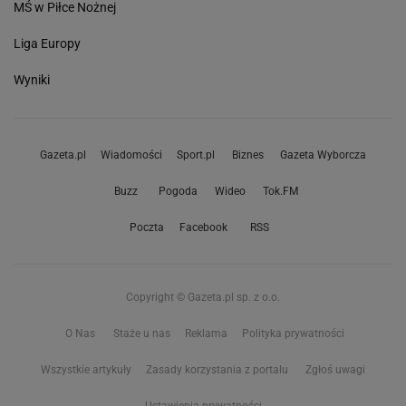
MŚ w Piłce Nożnej
Liga Europy
Wyniki
Gazeta.pl
Wiadomości
Sport.pl
Biznes
Gazeta Wyborcza
Buzz
Pogoda
Wideo
Tok.FM
Poczta
Facebook
RSS
Copyright © Gazeta.pl sp. z o.o.
O Nas
Staże u nas
Reklama
Polityka prywatności
Wszystkie artykuły
Zasady korzystania z portalu
Zgłoś uwagi
Ustawienia prywatności