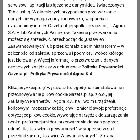
musiał poprowadzić drużynę narodową w
serwisów i aplikacji lub łączone z danymi dot. świadczonych
Tobie usług. W określonych przypadkach przetwarzanie
marcowych meczach z Islandią, Macedonią
danych nie wymaga zgody i odbywa się w oparciu o
Północną i Rumunią. Teraz okazuje się, że to
uzasadniony interes Gazeta.pl, jej spółki powiązanej – Agora
zadanie może być trudniejsze, niż się początkowo
S.A. – lub Zaufanych Partnerów. Takiemu przetwarzaniu
możesz się sprzeciwić, przechodząc do „Ustawień
wydawało.
Zaawansowanych” lub przez kontakt z administratorem – w
zależności od zakresu sprzeciwu i podmiotu, wobec którego
jest kierowany. Więcej informacji o przetwarzaniu danych
osobowych znajdziesz w dokumencie
Polityka Prywatności
Gazeta.pl
i
Polityka Prywatności Agora S.A.
Klikając „Akceptuję” wyrażasz też zgodę na zainstalowanie i
przechowywanie plików cookie Gazeta.pl sp. z o.o., jej
Zaufanych Partnerów i Agora S.A. na Twoim urządzeniu
końcowym. Możesz w każdej chwili zmienić swoje preferencje
dotyczące plików cookie, wywołując narzędzie do zarządzania
twoimi preferencjami dot. przetwarzania danych poprzez
odnośnik „Ustawienia prywatności ” w stopce serwisu i
przechodząc do „Ustawień Zaawansowanych”. Zmiana