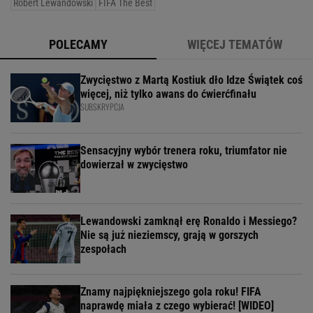
Robert Lewandowski
FIFA The Best
POLECAMY
WIĘCEJ TEMATÓW
Zwycięstwo z Martą Kostiuk dło Idze Świątek coś
więcej, niż tylko awans do ćwierćfinału
SUBSKRYPCJA
Sensacyjny wybór trenera roku, triumfator nie
dowierzał w zwycięstwo
Lewandowski zamknął erę Ronaldo i Messiego?
Nie są już nieziemscy, grają w gorszych
zespołach
Znamy najpiękniejszego gola roku! FIFA
naprawdę miała z czego wybierać! [WIDEO]