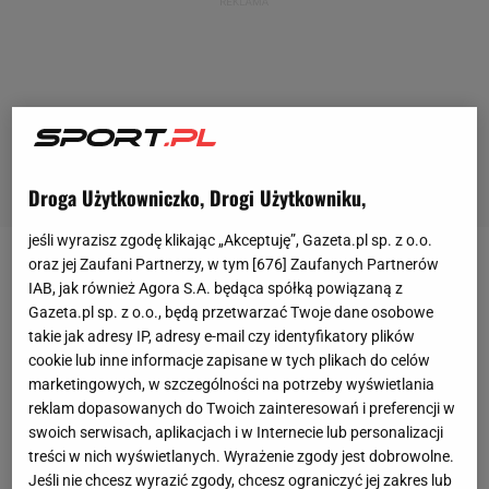
Droga Użytkowniczko, Drogi Użytkowniku,
jeśli wyrazisz zgodę klikając „Akceptuję”, Gazeta.pl sp. z o.o.
oraz jej Zaufani Partnerzy, w tym [
676
] Zaufanych Partnerów
Robert Lewandowski najlepszym piłkarzem świata
IAB, jak również Agora S.A. będąca spółką powiązaną z
w 2020 roku!
Kapitan reprezentacji Polski w
Gazeta.pl sp. z o.o., będą przetwarzać Twoje dane osobowe
czwartkowy wieczór otrzymał nagrodę FIFA The
takie jak adresy IP, adresy e-mail czy identyfikatory plików
cookie lub inne informacje zapisane w tych plikach do celów
Best, która po odwołaniu z powodu koronawirusa
marketingowych, w szczególności na potrzeby wyświetlania
gali "Złotej Piłki", została najważniejszym
reklam dopasowanych do Twoich zainteresowań i preferencji w
wyróżnieniem dla piłkarza w tym roku. Lewandowski
swoich serwisach, aplikacjach i w Internecie lub personalizacji
treści w nich wyświetlanych. Wyrażenie zgody jest dobrowolne.
w głosowaniu kapitanów i selekcjonerów
Jeśli nie chcesz wyrazić zgody, chcesz ograniczyć jej zakres lub