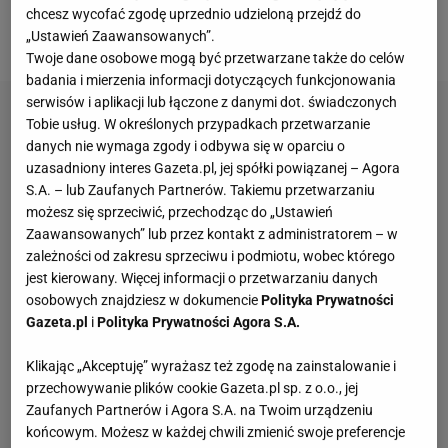
reprezentacji oraz dziennikarzy i
kibiców
wyprzedził
chcesz wycofać zgodę uprzednio udzieloną przejdź do
Cristiano Ronaldo
oraz Lionela Messiego.
„Ustawień Zaawansowanych”.
Twoje dane osobowe mogą być przetwarzane także do celów
badania i mierzenia informacji dotyczących funkcjonowania
serwisów i aplikacji lub łączone z danymi dot. świadczonych
Tobie usług. W określonych przypadkach przetwarzanie
danych nie wymaga zgody i odbywa się w oparciu o
uzasadniony interes Gazeta.pl, jej spółki powiązanej – Agora
S.A. – lub Zaufanych Partnerów. Takiemu przetwarzaniu
możesz się sprzeciwić, przechodząc do „Ustawień
Zaawansowanych” lub przez kontakt z administratorem – w
zależności od zakresu sprzeciwu i podmiotu, wobec którego
jest kierowany. Więcej informacji o przetwarzaniu danych
osobowych znajdziesz w dokumencie
Polityka Prywatności
Gazeta.pl
i
Polityka Prywatności Agora S.A.
Klikając „Akceptuję” wyrażasz też zgodę na zainstalowanie i
przechowywanie plików cookie Gazeta.pl sp. z o.o., jej
Zaufanych Partnerów i Agora S.A. na Twoim urządzeniu
końcowym. Możesz w każdej chwili zmienić swoje preferencje