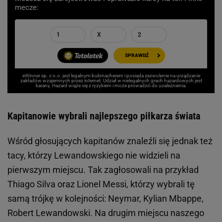
mecze:
1
X
2
SPRAWDŹ
eWinner sp. z o.o. jest legalnym bukmacherem i posiada zezwolenie na urządzanie
zakładów wzajemnych przez internet. Udział w nielegalnych grach hazardowych jest
karany. Hazard wiąże się z ryzykiem i może prowadzić do uzależnienia.
Kapitanowie wybrali najlepszego piłkarza świata
Wśród głosujących kapitanów znaleźli się jednak też
tacy, którzy Lewandowskiego nie widzieli na
pierwszym miejscu. Tak zagłosowali na przykład
Thiago Silva oraz Lionel Messi, którzy wybrali tę
samą trójkę w kolejności: Neymar, Kylian Mbappe,
Robert Lewandowski. Na drugim miejscu naszego