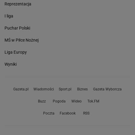
Reprezentacja
I liga
Puchar Polski
MŚ w Piłce Nożnej
Liga Europy
Wyniki
Gazeta.pl
Wiadomości
Sport.pl
Biznes
Gazeta Wyborcza
Buzz
Pogoda
Wideo
Tok.FM
Poczta
Facebook
RSS