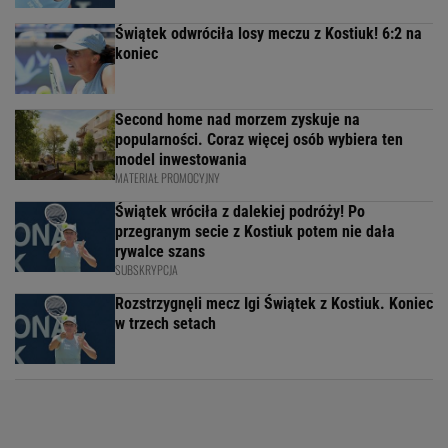
Świątek odwróciła losy meczu z Kostiuk! 6:2 na
koniec
Second home nad morzem zyskuje na
popularności. Coraz więcej osób wybiera ten
model inwestowania
MATERIAŁ PROMOCYJNY
Świątek wróciła z dalekiej podróży! Po
przegranym secie z Kostiuk potem nie dała
rywalce szans
SUBSKRYPCJA
Rozstrzygnęli mecz Igi Świątek z Kostiuk. Koniec
w trzech setach