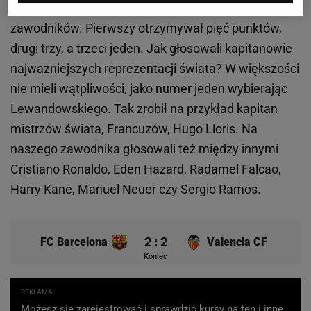
W każdej z czterech kategorii wybierano po trzech
zawodników. Pierwszy otrzymywał pięć punktów,
drugi trzy, a trzeci jeden. Jak głosowali kapitanowie
najważniejszych reprezentacji świata? W większości
nie mieli wątpliwości, jako numer jeden wybierając
Lewandowskiego. Tak zrobił na przykład kapitan
mistrzów świata, Francuzów, Hugo Lloris. Na
naszego zawodnika głosowali też między innymi
Cristiano Ronaldo, Eden Hazard, Radamel Falcao,
Harry Kane, Manuel Neuer czy Sergio Ramos.
2 : 2
FC Barcelona
Valencia CF
Koniec
REKLAMA
Możesz się zarejestrować i sprawdzić kursy na ten i inne