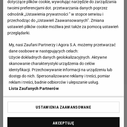
dotyczące plików cookie, wywołując narzędzie do zarządzania
twoimi preferencjami dot. przetwarzania danych poprzez
odnośnik „Ustawienia prywatności ” w stopce serwisu i
przechodząc do „Ustawień Zaawansowanych”. Zmiana
ustawień plików cookie możliwa jest także za pomocą ustawień
przeglądarki.
My, nasi Zaufani Partnerzy i Agora S.A. możemy przetwarzać
dane osobowe w następujących celach:
Użycie dokładnych danych geolokalizacyjnych. Aktywne
skanowanie charakterystyki urządzenia do celów
identyfikacji. Przechowywanie informacji na urządzeniu lub
dostęp do nich. Spersonalizowane reklamy i treści, pomiar
reklam i treści, badnie odbiorców i ulepszanie usług.
Lista Zaufanych Partnerów
Zobacz wideo
"To, co robił Lewandowski, jest
niepojęte. To nie może być przypadek" [SEKCJA
USTAWIENIA ZAAWANSOWANE
PIŁKARSKA #75]
AKCEPTUJĘ