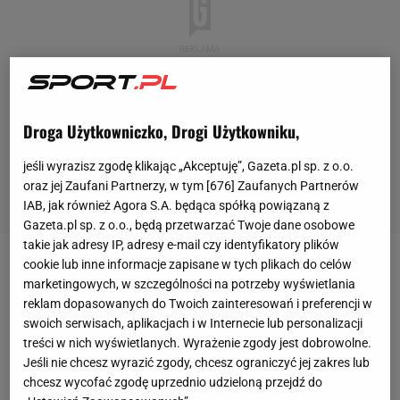
Droga Użytkowniczko, Drogi Użytkowniku,
jeśli wyrazisz zgodę klikając „Akceptuję”, Gazeta.pl sp. z o.o.
oraz jej Zaufani Partnerzy, w tym [
676
] Zaufanych Partnerów
IAB, jak również Agora S.A. będąca spółką powiązaną z
Gazeta.pl sp. z o.o., będą przetwarzać Twoje dane osobowe
takie jak adresy IP, adresy e-mail czy identyfikatory plików
cookie lub inne informacje zapisane w tych plikach do celów
Aiden McGeady był gościem programu "Open Goal",
marketingowych, w szczególności na potrzeby wyświetlania
w którym wspominał czasy
gry
z
Arturem Borucem
reklam dopasowanych do Twoich zainteresowań i preferencji w
w Celticu Glasgow. - Podczas treningu chciałem
swoich serwisach, aplikacjach i w Internecie lub personalizacji
treści w nich wyświetlanych. Wyrażenie zgody jest dobrowolne.
wykonać rzut wolny, ale Artur to kwestionował i
Jeśli nie chcesz wyrazić zgody, chcesz ograniczyć jej zakres lub
kazał mi dalej rozgrywać akcję. Krzyczał do mnie
chcesz wycofać zgodę uprzednio udzieloną przejdź do