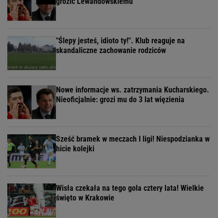
grozić Lewandowskiemu
"Ślepy jesteś, idioto ty!". Klub reaguje na
skandaliczne zachowanie rodziców
Nowe informacje ws. zatrzymania Kucharskiego.
Nieoficjalnie: grozi mu do 3 lat więzienia
Sześć bramek w meczach I ligi! Niespodzianka w
hicie kolejki
Wisła czekała na tego gola cztery lata! Wielkie
święto w Krakowie