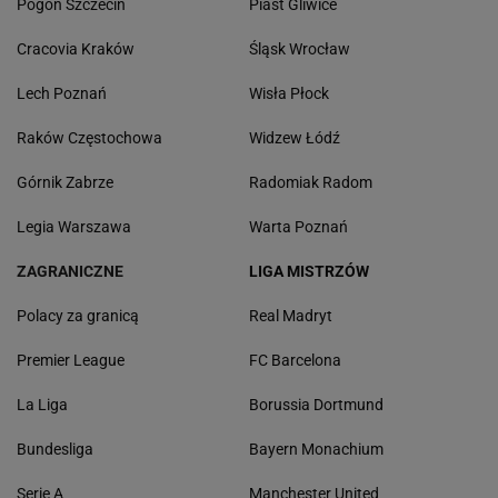
Pogoń Szczecin
Piast Gliwice
Cracovia Kraków
Śląsk Wrocław
Lech Poznań
Wisła Płock
Raków Częstochowa
Widzew Łódź
Górnik Zabrze
Radomiak Radom
Legia Warszawa
Warta Poznań
ZAGRANICZNE
LIGA MISTRZÓW
Polacy za granicą
Real Madryt
Premier League
FC Barcelona
La Liga
Borussia Dortmund
Bundesliga
Bayern Monachium
Serie A
Manchester United