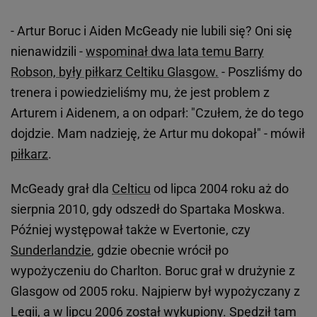
- Artur Boruc i Aiden McGeady nie lubili się? Oni się
nienawidzili -
wspominał dwa lata temu Barry
Robson, były piłkarz Celtiku Glasgow.
- Poszliśmy do
trenera i powiedzieliśmy mu, że jest problem z
Arturem i Aidenem, a on odparł: "Czułem, że do tego
dojdzie. Mam nadzieję, że Artur mu dokopał" - mówił
piłkarz
.
McGeady grał dla
Celticu
od lipca 2004 roku aż do
sierpnia 2010, gdy odszedł do Spartaka Moskwa.
Później występował także w Evertonie, czy
Sunderlandzie
, gdzie obecnie wrócił po
wypożyczeniu do Charlton. Boruc grał w drużynie z
Glasgow od 2005 roku. Najpierw był wypożyczany z
Legii, a w lipcu 2006 został wykupiony. Spędził tam