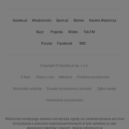
Gazeta.pl
Wiadomości
Sport.pl
Biznes
Gazeta Wyborcza
Buzz
Pogoda
Wideo
Tok.FM
Poczta
Facebook
RSS
Copyright © Gazeta.pl sp. z o.o.
O Nas
Staże u nas
Reklama
Polityka prywatności
Wszystkie artykuły
Zasady korzystania z portalu
Zgłoś uwagi
Ustawienia prywatności
Właściciel niniejszego serwisu nie wyraża zgody na zwielokrotnianie ani inne
korzystanie z utworów rozpowszechnionych w tym serwisie, w celu
eksploracji tekstów i danych. Więcej informacji w