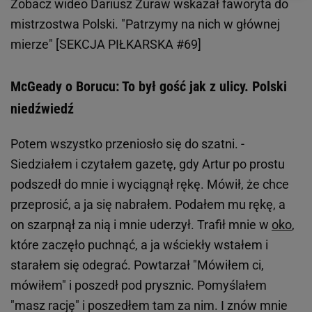
Zobacz wideo
Dariusz Żuraw wskazał faworyta do
mistrzostwa Polski. "Patrzymy na nich w głównej
mierze" [SEKCJA PIŁKARSKA #69]
McGeady o Borucu: To był gość jak z ulicy. Polski
niedźwiedź
Potem wszystko przeniosło się do szatni. -
Siedziałem i czytałem gazetę, gdy Artur po prostu
podszedł do mnie i wyciągnął rękę. Mówił, że chce
przeprosić, a ja się nabrałem. Podałem mu rękę, a
on szarpnął za nią i mnie uderzył. Trafił mnie w
oko
,
które zaczęło puchnąć, a ja wściekły wstałem i
starałem się odegrać. Powtarzał "Mówiłem ci,
mówiłem" i poszedł pod prysznic. Pomyślałem
"masz rację" i poszedłem tam za nim. I znów mnie