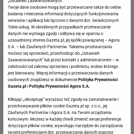
"No dawaj!", a gdy odkrzyknąłem mu, że wolę
„Ustawień Zaawansowanych”.
Twoje dane osobowe mogą być przetwarzane także do celów
wykonać stały fragment, zaczął do mnie biec.
badania i mierzenia informacji dotyczących funkcjonowania
Chwilę później probował mnie uderzyć, ale
serwisów i aplikacji lub łączone z danymi dot. świadczonych
odsunąłem się, a on się przewrócił. Pytałem go, w co
Tobie usług. W określonych przypadkach przetwarzanie
danych nie wymaga zgody i odbywa się w oparciu o
on gra, a on stwierdził tylko, że później mnie
uzasadniony interes Gazeta.pl, jej spółki powiązanej – Agora
dopadnie - opisywał McGeady.
S.A. – lub Zaufanych Partnerów. Takiemu przetwarzaniu
możesz się sprzeciwić, przechodząc do „Ustawień
Zaawansowanych” lub przez kontakt z administratorem – w
zależności od zakresu sprzeciwu i podmiotu, wobec którego
jest kierowany. Więcej informacji o przetwarzaniu danych
osobowych znajdziesz w dokumencie
Polityka Prywatności
Gazeta.pl
i
Polityka Prywatności Agora S.A.
Klikając „Akceptuję” wyrażasz też zgodę na zainstalowanie i
przechowywanie plików cookie Gazeta.pl sp. z o.o., jej
Zaufanych Partnerów i Agora S.A. na Twoim urządzeniu
końcowym. Możesz w każdej chwili zmienić swoje preferencje
dotyczące plików cookie, wywołując narzędzie do zarządzania
twoimi preferencjami dot. przetwarzania danych poprzez