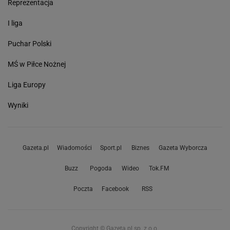
Reprezentacja
I liga
Puchar Polski
MŚ w Piłce Nożnej
Liga Europy
Wyniki
Gazeta.pl
Wiadomości
Sport.pl
Biznes
Gazeta Wyborcza
Buzz
Pogoda
Wideo
Tok.FM
Poczta
Facebook
RSS
Copyright © Gazeta.pl sp. z o.o.