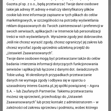
Gazeta.pl sp. z o.o., będą przetwarzać Twoje dane osobowe
takie jak adresy IP, adresy e-mail czy identyfikatory plików
cookie lub inne informacje zapisane w tych plikach do celów
Dekadę temu
Adam Matuszczyk
(lub Matuschyk)
marketingowych, w szczególności na potrzeby wyświetlania
był uważany za duży talent. Wychowanek
FC Koeln
reklam dopasowanych do Twoich zainteresowań i preferencji w
przebił się do pierwszej drużyny, a dzięki polskim
swoich serwisach, aplikacjach i w Internecie lub personalizacji
treści w nich wyświetlanych. Wyrażenie zgody jest dobrowolne.
korzeniom trafił do kadry. Franciszek Smuda
Jeśli nie chcesz wyrazić zgody, chcesz ograniczyć jej zakres lub
postawił na pomocnika w 20 meczach, w tym na
chcesz wycofać zgodę uprzednio udzieloną przejdź do
Euro 2012. W reprezentacji zagrał też jedno
„Ustawień Zaawansowanych”.
Twoje dane osobowe mogą być przetwarzane także do celów
spotkanie pod wodzą Waldemara Fornalika, gdy w
badania i mierzenia informacji dotyczących funkcjonowania
2013 roku pokonaliśmy Liechtenstein. Później
serwisów i aplikacji lub łączone z danymi dot. świadczonych
Matuszczyk w kadrze już nie zagrał.
Tobie usług. W określonych przypadkach przetwarzanie
danych nie wymaga zgody i odbywa się w oparciu o
uzasadniony interes Gazeta.pl, jej spółki powiązanej – Agora
S.A. – lub Zaufanych Partnerów. Takiemu przetwarzaniu
możesz się sprzeciwić, przechodząc do „Ustawień
Zaawansowanych” lub przez kontakt z administratorem – w
zależności od zakresu sprzeciwu i podmiotu, wobec którego