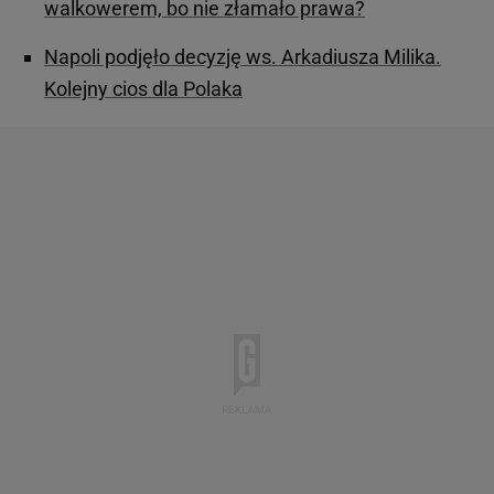
walkowerem, bo nie złamało prawa?
Napoli podjęło decyzję ws. Arkadiusza Milika.
Kolejny cios dla Polaka