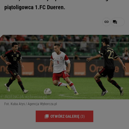
piątoligowca 1.FC Dueren.
Fot. Kuba Atys / Agencja Wyborcza.pl
OTWÓRZ GALERIĘ
(3)