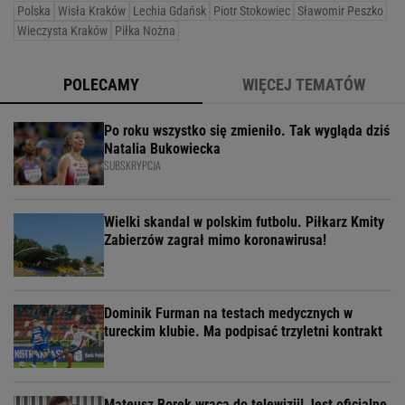
Polska
Wisła Kraków
Lechia Gdańsk
Piotr Stokowiec
Sławomir Peszko
Wieczysta Kraków
Piłka Nożna
POLECAMY
WIĘCEJ TEMATÓW
Po roku wszystko się zmieniło. Tak wygląda dziś
Natalia Bukowiecka
SUBSKRYPCJA
Wielki skandal w polskim futbolu. Piłkarz Kmity
Zabierzów zagrał mimo koronawirusa!
Dominik Furman na testach medycznych w
tureckim klubie. Ma podpisać trzyletni kontrakt
Mateusz Borek wraca do telewizji! Jest oficjalne