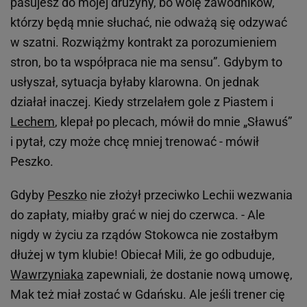
pasujesz do mojej drużyny, bo wolę zawodników,
którzy będą mnie słuchać, nie odważą się odzywać
w szatni. Rozwiążmy kontrakt za porozumieniem
stron, bo ta współpraca nie ma sensu”. Gdybym to
usłyszał, sytuacja byłaby klarowna. On jednak
działał inaczej. Kiedy strzelałem gole z Piastem i
Lechem
, klepał po plecach, mówił do mnie „Sławuś”
i pytał, czy może chcę mniej trenować - mówił
Peszko.
Gdyby
Peszko
nie złożył przeciwko Lechii wezwania
do zapłaty, miałby grać w niej do czerwca. - Ale
nigdy w życiu za rządów Stokowca nie zostałbym
dłużej w tym klubie! Obiecał Mili, że go odbuduje,
Wawrzyniaka
zapewniali, że dostanie nową umowę,
Mak też miał zostać w Gdańsku. Ale jeśli trener cię