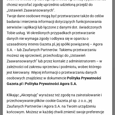
Rozumiem, że może nie być środków, że prezes
chcesz wycofać zgodę uprzednio udzieloną przejdź do
„Ustawień Zaawansowanych”.
przyjdzie do szatni i powie: „Panowie, mamy
Twoje dane osobowe mogą być przetwarzane także do celów
problem, zabezpieczcie się na dwa, trzy miesiące.
badania i mierzenia informacji dotyczących funkcjonowania
Ale po tym czasie na pewno je otrzymacie”. W Lechii
serwisów i aplikacji lub łączone z danymi dot. świadczonych
Tobie usług. W określonych przypadkach przetwarzanie
jednak co tydzień słyszysz, że dostaniesz swoje
danych nie wymaga zgody i odbywa się w oparciu o
pieniądze za kolejny tydzień. I tak w kółko. W końcu
uzasadniony interes Gazeta.pl, jej spółki powiązanej – Agora
grupa kilku zawodników się postawiła - stwierdził
S.A. – lub Zaufanych Partnerów. Takiemu przetwarzaniu
możesz się sprzeciwić, przechodząc do „Ustawień
Peszko.
Zaawansowanych” lub przez kontakt z administratorem – w
zależności od zakresu sprzeciwu i podmiotu, wobec którego
jest kierowany. Więcej informacji o przetwarzaniu danych
osobowych znajdziesz w dokumencie
Polityka Prywatności
Gazeta.pl
i
Polityka Prywatności Agora S.A.
Klikając „Akceptuję” wyrażasz też zgodę na zainstalowanie i
przechowywanie plików cookie Gazeta.pl sp. z o.o., jej
Zaufanych Partnerów i Agora S.A. na Twoim urządzeniu
końcowym. Możesz w każdej chwili zmienić swoje preferencje