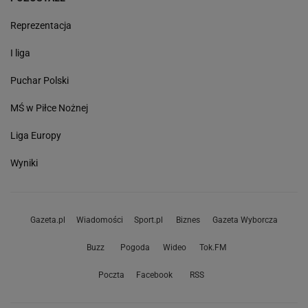
Reprezentacja
I liga
Puchar Polski
MŚ w Piłce Nożnej
Liga Europy
Wyniki
Gazeta.pl
Wiadomości
Sport.pl
Biznes
Gazeta Wyborcza
Buzz
Pogoda
Wideo
Tok.FM
Poczta
Facebook
RSS