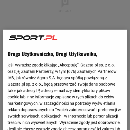
Droga Użytkowniczko, Drogi Użytkowniku,
jeśli wyrazisz zgodę klikając „Akceptuję”, Gazeta.pl sp. z o.o.
oraz jej Zaufani Partnerzy, w tym [
676
] Zaufanych Partnerów
IAB, jak również Agora S.A. będąca spółką powiązaną z
Sławomir Peszko opisał swoje pół roku w
Lechii
Gazeta.pl sp. z o.o., będą przetwarzać Twoje dane osobowe
takie jak adresy IP, adresy e-mail czy identyfikatory plików
Gdańsk
w rozmowie z Izabelą Koprowiak dla
cookie lub inne informacje zapisane w tych plikach do celów
"Przeglądu Sportowego"
. Zdradził, że zawodnicy nie
marketingowych, w szczególności na potrzeby wyświetlania
otrzymywali swoich pensji nawet przez cztery
reklam dopasowanych do Twoich zainteresowań i preferencji w
swoich serwisach, aplikacjach i w Internecie lub personalizacji
miesiące. - Tam nie ma terminów, wychodzą z
treści w nich wyświetlanych. Wyrażenie zgody jest dobrowolne.
założenia, że będą płacić według uznania.
Jeśli nie chcesz wyrazić zgody, chcesz ograniczyć jej zakres lub