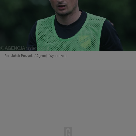
Fot. Jakub Porzycki / Agencja Wyborcza.pl