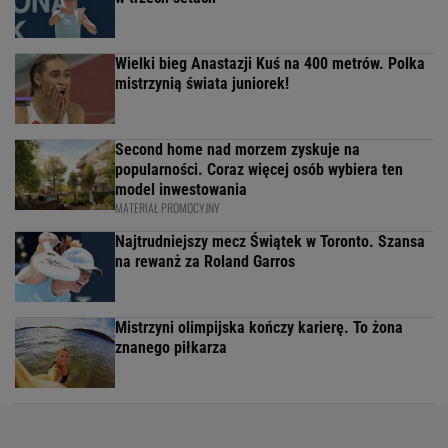
Wielki bieg Anastazji Kuś na 400 metrów. Polka
mistrzynią świata juniorek!
Second home nad morzem zyskuje na
popularności. Coraz więcej osób wybiera ten
model inwestowania
MATERIAŁ PROMOCYJNY
Najtrudniejszy mecz Świątek w Toronto. Szansa
na rewanż za Roland Garros
Mistrzyni olimpijska kończy karierę. To żona
znanego piłkarza