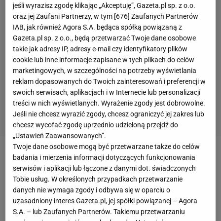
jeśli wyrazisz zgodę klikając „Akceptuję”, Gazeta.pl sp. z o.o.
oraz jej Zaufani Partnerzy, w tym [
676
] Zaufanych Partnerów
IAB, jak również Agora S.A. będąca spółką powiązaną z
Gazeta.pl sp. z o.o., będą przetwarzać Twoje dane osobowe
takie jak adresy IP, adresy e-mail czy identyfikatory plików
cookie lub inne informacje zapisane w tych plikach do celów
marketingowych, w szczególności na potrzeby wyświetlania
reklam dopasowanych do Twoich zainteresowań i preferencji w
swoich serwisach, aplikacjach i w Internecie lub personalizacji
treści w nich wyświetlanych. Wyrażenie zgody jest dobrowolne.
Jeśli nie chcesz wyrazić zgody, chcesz ograniczyć jej zakres lub
chcesz wycofać zgodę uprzednio udzieloną przejdź do
„Ustawień Zaawansowanych”.
Twoje dane osobowe mogą być przetwarzane także do celów
W piątkowy wieczór w Lizbonie
Bayern Monachium
i
badania i mierzenia informacji dotyczących funkcjonowania
serwisów i aplikacji lub łączone z danymi dot. świadczonych
FC Barcelona
będą walczyć o miejsce w półfinale
Tobie usług. W określonych przypadkach przetwarzanie
Ligi Mistrzów.
Oczy
całego świata będą skierowane
danych nie wymaga zgody i odbywa się w oparciu o
przede wszystkim na
Roberta Lewandowskiego
i
uzasadniony interes Gazeta.pl, jej spółki powiązanej – Agora
S.A. – lub Zaufanych Partnerów. Takiemu przetwarzaniu
Leo Messiego, bezapelacyjnych liderów swoich