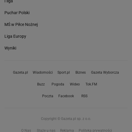
I liga
Puchar Polski
MŚ w Piłce Nożnej
Liga Europy
Wyniki
Gazeta.pl
Wiadomości
Sport.pl
Biznes
Gazeta Wyborcza
Buzz
Pogoda
Wideo
Tok.FM
Poczta
Facebook
RSS
Copyright © Gazeta.pl sp. z o.o.
O Nas
Staże u nas
Reklama
Polityka prywatności