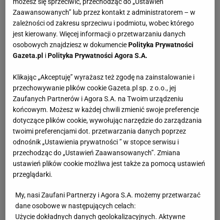
możesz się sprzeciwić, przechodząc do „Ustawień
zespołów. Polak w tym sezonie we wszystkich
Zaawansowanych” lub przez kontakt z administratorem – w
rozgrywkach rozegrał 44 mecze, w których strzelił
zależności od zakresu sprzeciwu i podmiotu, wobec którego
jest kierowany. Więcej informacji o przetwarzaniu danych
53 gole i dorzucił do tego 8 asyst. Zdaniem wielu
osobowych znajdziesz w dokumencie
Polityka Prywatności
osób napastnik Bayernu, niezależnie od wyniku
Gazeta.pl
i
Polityka Prywatności Agora S.A.
meczu z Barceloną, w tym roku powinien otrzymać
Klikając „Akceptuję” wyrażasz też zgodę na zainstalowanie i
Złotą Piłkę. Wiadomo jednak, że jej nie otrzyma,
przechowywanie plików cookie Gazeta.pl sp. z o.o., jej
ponieważ redakcja "France Football" w tym roku
Zaufanych Partnerów i Agora S.A. na Twoim urządzeniu
odwołała galę.
końcowym. Możesz w każdej chwili zmienić swoje preferencje
dotyczące plików cookie, wywołując narzędzie do zarządzania
twoimi preferencjami dot. przetwarzania danych poprzez
odnośnik „Ustawienia prywatności ” w stopce serwisu i
przechodząc do „Ustawień Zaawansowanych”. Zmiana
ustawień plików cookie możliwa jest także za pomocą ustawień
przeglądarki.
My, nasi Zaufani Partnerzy i Agora S.A. możemy przetwarzać
dane osobowe w następujących celach:
Użycie dokładnych danych geolokalizacyjnych. Aktywne