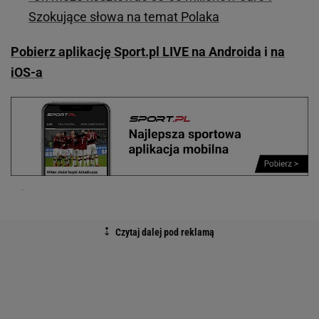
Szokujące słowa na temat Polaka
Pobierz aplikację Sport.pl LIVE na Androida
i
na
iOS-a
.