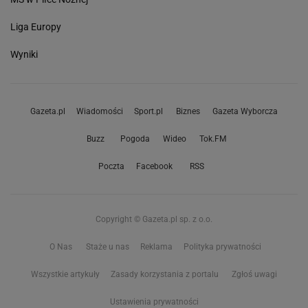
Liga Europy
Wyniki
Gazeta.pl
Wiadomości
Sport.pl
Biznes
Gazeta Wyborcza
Buzz
Pogoda
Wideo
Tok.FM
Poczta
Facebook
RSS
Copyright © Gazeta.pl sp. z o.o.
O Nas
Staże u nas
Reklama
Polityka prywatności
Wszystkie artykuły
Zasady korzystania z portalu
Zgłoś uwagi
Ustawienia prywatności