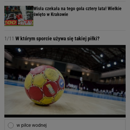
Wisła czekała na tego gola cztery lata! Wielkie
święto w Krakowie
1/11
W którym sporcie używa się takiej piłki?
w piłce wodnej