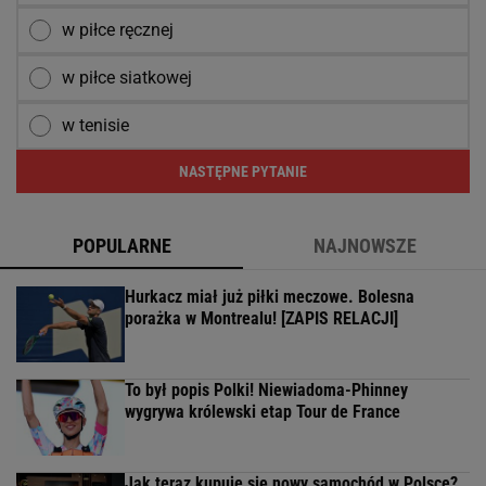
w piłce ręcznej
w piłce siatkowej
w tenisie
NASTĘPNE PYTANIE
POPULARNE
NAJNOWSZE
Hurkacz miał już piłki meczowe. Bolesna
porażka w Montrealu! [ZAPIS RELACJI]
To był popis Polki! Niewiadoma-Phinney
wygrywa królewski etap Tour de France
Jak teraz kupuje się nowy samochód w Polsce?