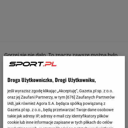
Gorzej się nie dało. To znaczy zawsze można było
stracić więcej goli
w 13 meczach niż 65 (średnia pięć
na mecz) albo strzelić więcej niż 14. KS Bednarska
Droga Użytkowniczko, Drogi Użytkowniku,
mimo fatalnego sezonu utrzymała się jednak w A-
klasie (grupa: Warszawa I). I teraz zapowiada walkę
jeśli wyrazisz zgodę klikając „Akceptuję”, Gazeta.pl sp. z o.o.
o wyższe cele: - Etap rozdawania punktów rywalom
oraz jej Zaufani Partnerzy, w tym [
676
] Zaufanych Partnerów
IAB, jak również Agora S.A. będąca spółką powiązaną z
uznajemy za zamknięty - czytamy na
Gazeta.pl sp. z o.o., będą przetwarzać Twoje dane osobowe
facebookowym profilu drużyny.
takie jak adresy IP, adresy e-mail czy identyfikatory plików
cookie lub inne informacje zapisane w tych plikach do celów