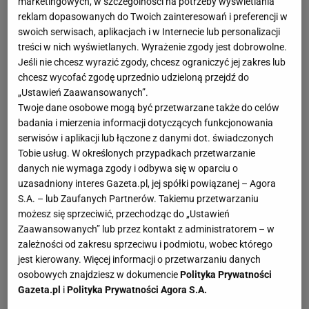
marketingowych, w szczególności na potrzeby wyświetlania
reklam dopasowanych do Twoich zainteresowań i preferencji w
swoich serwisach, aplikacjach i w Internecie lub personalizacji
treści w nich wyświetlanych. Wyrażenie zgody jest dobrowolne.
Jeśli nie chcesz wyrazić zgody, chcesz ograniczyć jej zakres lub
chcesz wycofać zgodę uprzednio udzieloną przejdź do
„Ustawień Zaawansowanych”.
Twoje dane osobowe mogą być przetwarzane także do celów
badania i mierzenia informacji dotyczących funkcjonowania
serwisów i aplikacji lub łączone z danymi dot. świadczonych
Tobie usług. W określonych przypadkach przetwarzanie
danych nie wymaga zgody i odbywa się w oparciu o
uzasadniony interes Gazeta.pl, jej spółki powiązanej – Agora
S.A. – lub Zaufanych Partnerów. Takiemu przetwarzaniu
możesz się sprzeciwić, przechodząc do „Ustawień
Zaawansowanych” lub przez kontakt z administratorem – w
zależności od zakresu sprzeciwu i podmiotu, wobec którego
jest kierowany. Więcej informacji o przetwarzaniu danych
osobowych znajdziesz w dokumencie
Polityka Prywatności
Gazeta.pl
i
Polityka Prywatności Agora S.A.