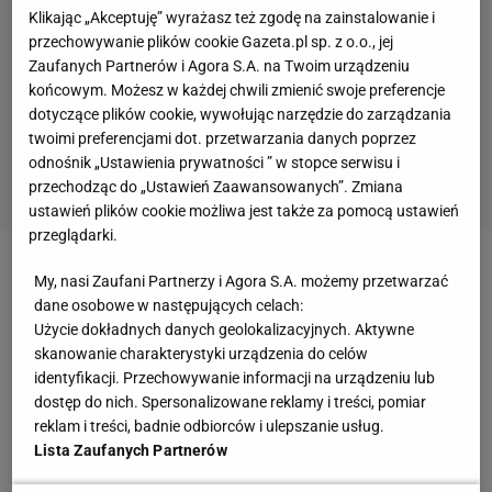
Klikając „Akceptuję” wyrażasz też zgodę na zainstalowanie i
przechowywanie plików cookie Gazeta.pl sp. z o.o., jej
Zaufanych Partnerów i Agora S.A. na Twoim urządzeniu
końcowym. Możesz w każdej chwili zmienić swoje preferencje
dotyczące plików cookie, wywołując narzędzie do zarządzania
twoimi preferencjami dot. przetwarzania danych poprzez
odnośnik „Ustawienia prywatności ” w stopce serwisu i
przechodząc do „Ustawień Zaawansowanych”. Zmiana
ustawień plików cookie możliwa jest także za pomocą ustawień
przeglądarki.
Zobacz wideo
Popis Roberta Lewandowskiego!
My, nasi Zaufani Partnerzy i Agora S.A. możemy przetwarzać
dane osobowe w następujących celach:
Maszyna do strzelania goli [ELEVEN SPORTS]
Użycie dokładnych danych geolokalizacyjnych. Aktywne
skanowanie charakterystyki urządzenia do celów
Pandemia koronawirusa
sprawiła, że PZPN
identyfikacji. Przechowywanie informacji na urządzeniu lub
dostęp do nich. Spersonalizowane reklamy i treści, pomiar
anulował sezony w niższych ligach, a co za tym idzie
reklam i treści, badnie odbiorców i ulepszanie usług.
- także spadki. - Nie postowaliśmy przez ostatni rok,
Lista Zaufanych Partnerów
więc jesteśmy Wam winni małe podsumowanie