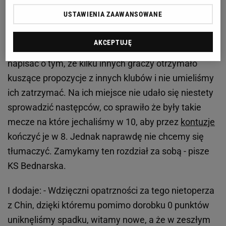
zeszłego sezonu. Moglibyśmy napisać o tym, że po
USTAWIENIA ZAAWANSOWANE
historycznym sukcesie jakim było 4 miejsce w A-
Klasie sezonu 2018/19 kilku naszych kluczowych
AKCEPTUJĘ
zawodników zakończyło kariery. Moglibyśmy też
napisać o tym, że kilku innych graczy otrzymało
kuszące propozycje z innych klubów i nie umieliśmy
ich zatrzymać. Na ich miejsce nie udało się niestety
sprowadzić następców, co sprawiło że były takie
mecze na które jechaliśmy w 10, aby przez
kontuzje
kończyć je w 8. Jednak naprawdę nie chcemy się
tłumaczyć. Zamykamy ten rozdział za sobą - pisze
KS Bednarska.
I dodaje: - Wdzięczni opatrzności za tego nietoperza
z Chin, dzięki któremu pomimo dorobku 0 punktów
uniknęliśmy spadku, witamy nowe, a że w zeszłym