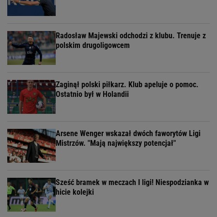
Radosław Majewski odchodzi z klubu. Trenuje z
polskim drugoligowcem
Zaginął polski piłkarz. Klub apeluje o pomoc.
Ostatnio był w Holandii
Arsene Wenger wskazał dwóch faworytów Ligi
Mistrzów. "Mają największy potencjał"
Sześć bramek w meczach I ligi! Niespodzianka w
hicie kolejki