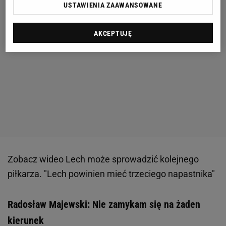
USTAWIENIA ZAAWANSOWANE
AKCEPTUJĘ
Zobacz wideo
Lech może sprowadzić kolejnego
piłkarza. "Lech powinien mieć trzeciego napastnika"
Radosław Majewski: Nie zamykam się na żaden
kierunek