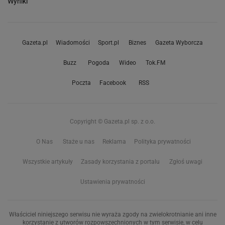
Wyniki
Gazeta.pl
Wiadomości
Sport.pl
Biznes
Gazeta Wyborcza
Buzz
Pogoda
Wideo
Tok.FM
Poczta
Facebook
RSS
Copyright © Gazeta.pl sp. z o.o.
O Nas
Staże u nas
Reklama
Polityka prywatności
Wszystkie artykuły
Zasady korzystania z portalu
Zgłoś uwagi
Ustawienia prywatności
Właściciel niniejszego serwisu nie wyraża zgody na zwielokrotnianie ani inne
korzystanie z utworów rozpowszechnionych w tym serwisie, w celu