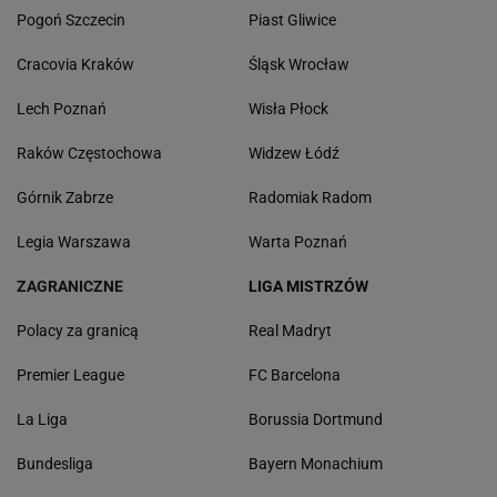
Pogoń Szczecin
Piast Gliwice
Cracovia Kraków
Śląsk Wrocław
Lech Poznań
Wisła Płock
Raków Częstochowa
Widzew Łódź
Górnik Zabrze
Radomiak Radom
Legia Warszawa
Warta Poznań
ZAGRANICZNE
LIGA MISTRZÓW
Polacy za granicą
Real Madryt
Premier League
FC Barcelona
La Liga
Borussia Dortmund
Bundesliga
Bayern Monachium