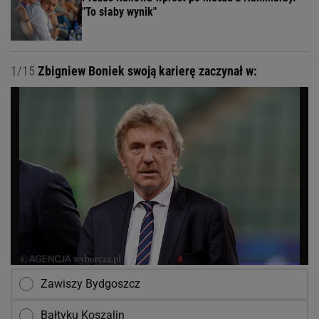
"To słaby wynik"
1/15
Zbigniew Boniek swoją karierę zaczynał w:
Zawiszy Bydgoszcz
Bałtyku Koszalin