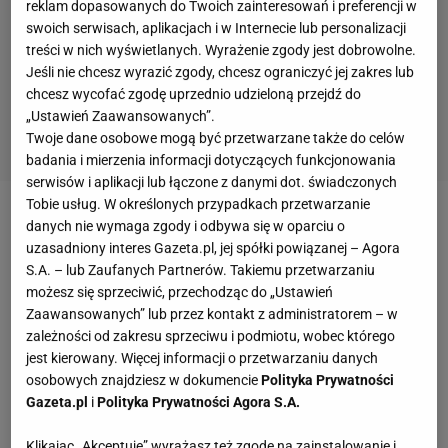
reklam dopasowanych do Twoich zainteresowań i preferencji w
swoich serwisach, aplikacjach i w Internecie lub personalizacji
treści w nich wyświetlanych. Wyrażenie zgody jest dobrowolne.
Jeśli nie chcesz wyrazić zgody, chcesz ograniczyć jej zakres lub
chcesz wycofać zgodę uprzednio udzieloną przejdź do
„Ustawień Zaawansowanych”.
Twoje dane osobowe mogą być przetwarzane także do celów
badania i mierzenia informacji dotyczących funkcjonowania
serwisów i aplikacji lub łączone z danymi dot. świadczonych
Tobie usług. W określonych przypadkach przetwarzanie
Radosław Majewski
od roku jest zawodnikiem
danych nie wymaga zgody i odbywa się w oparciu o
uzasadniony interes Gazeta.pl, jej spółki powiązanej – Agora
australijskiego Western Sydney Wanderers FC -
S.A. – lub Zaufanych Partnerów. Takiemu przetwarzaniu
początkowo jego kontrakt wygasał z końcem
maja
,
możesz się sprzeciwić, przechodząc do „Ustawień
ale został przedłużony o trzy miesiące. Jednak 33-
Zaawansowanych” lub przez kontakt z administratorem – w
zależności od zakresu sprzeciwu i podmiotu, wobec którego
letni pomocnik nie gra od października ze względu
jest kierowany. Więcej informacji o przetwarzaniu danych
na kontuzję (zerwane więzadła krzyżowe) i
osobowych znajdziesz w dokumencie
Polityka Prywatności
dowiedział się od swojego klubu, że jego kontrakt nie
Gazeta.pl
i
Polityka Prywatności Agora S.A.
zostanie przedłużony po raz kolejny, choć sam był
Klikając „Akceptuję” wyrażasz też zgodę na zainstalowanie i