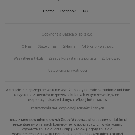
Poczta
Facebook
RSS
Copyright © Gazeta.pl sp. z o.o.
O Nas
Staże u nas
Reklama
Polityka prywatności
Wszystkie artykuły
Zasady korzystania z portalu
Zgłoś uwagi
Ustawienia prywatności
Właściciel niniejszego serwisu nie wyraża zgody na zwielokrotnianie ani inne
korzystanie z utworów rozpowszechnionych w tym serwisie, w celu
eksploracji tekstów i danych. Więcej informacji w
zastrzeżeniu dot. eksploracji tekstów i danych
Treści z
serwisów internetowych Grupy Wyborcza.pl
oraz serwisu tokfm.pl
prezentujemy w ramach komercyjnej współpracy z ich wydawcami:
Wyborcza sp. z o.o. oraz Grupą Radiową Agory sp. z o.o.
Wybrane treści z serwisu Sport.pl są dostępne po wykupieniu płatnej