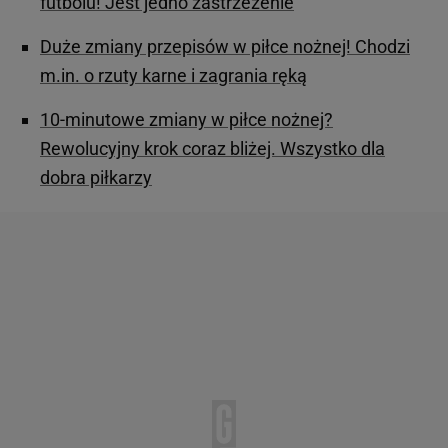
futbolu! Jest jedno zastrzeżenie
Duże zmiany przepisów w piłce nożnej! Chodzi
m.in. o rzuty karne i zagrania ręką
10-minutowe zmiany w piłce nożnej?
Rewolucyjny krok coraz bliżej. Wszystko dla
dobra piłkarzy