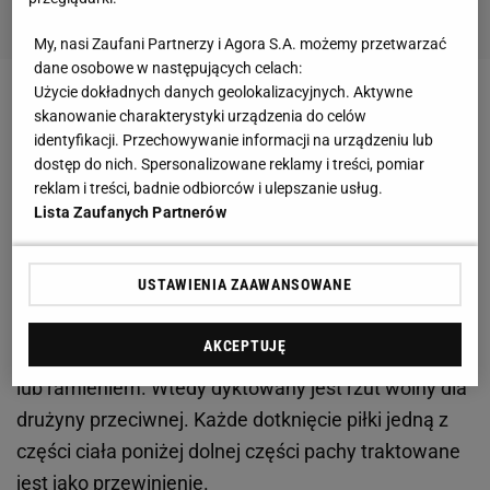
My, nasi Zaufani Partnerzy i Agora S.A. możemy przetwarzać
dane osobowe w następujących celach:
Użycie dokładnych danych geolokalizacyjnych. Aktywne
Zobacz wideo
Werder Brema - Bayern Monachium
skanowanie charakterystyki urządzenia do celów
0:1 - Gol Roberta Lewandowskiego na 0:1 [ELEVEN
identyfikacji. Przechowywanie informacji na urządzeniu lub
dostęp do nich. Spersonalizowane reklamy i treści, pomiar
SPORTS]
reklam i treści, badnie odbiorców i ulepszanie usług.
Lista Zaufanych Partnerów
Nowe zasady IFAB w piłce nożnej
USTAWIENIA ZAAWANSOWANE
Obecnie sędziowie
VAR
nie uznają gola, gdy
wcześniej przed jego zdobyciem któryś z
AKCEPTUJĘ
atakujących
piłkarzy
dotknie przypadkowo piłkę ręką
lub ramieniem. Wtedy dyktowany jest rzut wolny dla
drużyny przeciwnej. Każde dotknięcie piłki jedną z
części ciała poniżej dolnej części pachy traktowane
jest jako przewinienie.