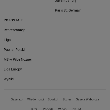
Juventus Turyn
Paris St. Germain
POZOSTAŁE
Reprezentacja
I liga
Puchar Polski
MŚ w Piłce Nożnej
Liga Europy
Wyniki
Gazeta.pl
Wiadomości
Sport.pl
Biznes
Gazeta Wyborcza
Buzz
Pogoda
Wideo
Tok.FM