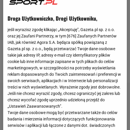
Droga Użytkowniczko, Drogi Użytkowniku,
jeśli wyrazisz zgodę klikając „Akceptuję”, Gazeta.pl sp. z o.o.
oraz jej Zaufani Partnerzy, w tym [
676
] Zaufanych Partnerów
IAB, jak również Agora S.A. będąca spółką powiązaną z
Gazeta.pl sp. z o.o., będą przetwarzać Twoje dane osobowe
W trwającym sezonie wiele goli zostało zdobytych w
takie jak adresy IP, adresy e-mail czy identyfikatory plików
niedozwolony sposób. Modyfikacja przepisów ma
cookie lub inne informacje zapisane w tych plikach do celów
marketingowych, w szczególności na potrzeby wyświetlania
pomóc w rozstrzyganiu sporów.
reklam dopasowanych do Twoich zainteresowań i preferencji w
swoich serwisach, aplikacjach i w Internecie lub personalizacji
treści w nich wyświetlanych. Wyrażenie zgody jest dobrowolne.
Jeśli nie chcesz wyrazić zgody, chcesz ograniczyć jej zakres lub
chcesz wycofać zgodę uprzednio udzieloną przejdź do
„Ustawień Zaawansowanych”.
Twoje dane osobowe mogą być przetwarzane także do celów
badania i mierzenia informacji dotyczących funkcjonowania
serwisów i aplikacji lub łączone z danymi dot. świadczonych