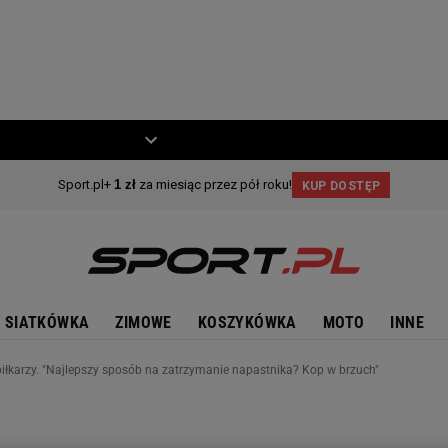
ZIECKO
MOTO
SIATKÓWKA
ZIMOWE
KOSZYKÓWKA
MOTO
INNE
piłkarzy. "Najlepszy sposób na zatrzymanie napastnika? Kop w brzuch"