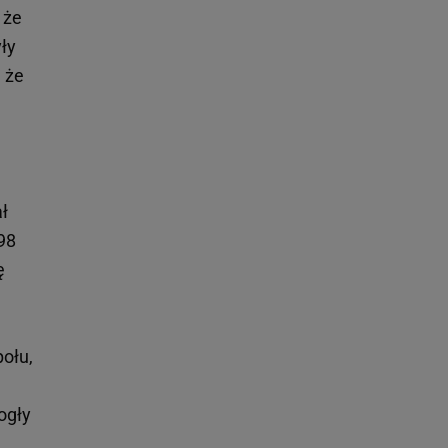
 że
ły
, że
ł
98
ę
połu,
ogły