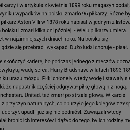
iłkarzy i w artykule z kwietnia 1899 roku magazyn podał,
 wyniku wypadków na boisku zmarło 96 piłkarzy. Różne by
iłkarz Aston Villi w 1878 roku napisał w jednym z listów
 boisku i zmarł kilka dni później. - Wielu piłkarzy umiera.
t w najzimniejszych dniach roku. Na boisku się
dzie się przebrać i wykąpać. Dużo ludzi choruje - pisał.
 skończyć karierę, bo podczas jednego z meczów dozna
niewykrytą wadę serca. Harry Bradshaw, w latach 1893-18
iku urazu mózgu. Piłki chłonęły wtedy wodę i stawały si
ki, że napastnik częściej odgrywał piłkę głową niż nogą.
hesteru United, też zmarł po strzale głową. W karcie
 z przyczyn naturalnych, co oburzyło jego kolegów z zes
: uderzył, upadł i już się nie podniósł. Zawiązali wtedy
iał bronić ich interesów i dążyć do tego, by ich rodziny m
ań.