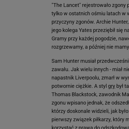
"The Lancet" rejestrowało zgony p
tylko w ostatnich ośmiu latach w
przyczyny zgonów. Archie Hunter, p
jego kolega Yates przeziębił się na
Gramy przy każdej pogodzie, nawe
rozgrzewamy, a później nie mamy g
Sam Hunter musiał przedwcześnie
zawału. Jak wielu innych - miał 
napastnik Liverpoolu, zmarł w wyn
potwornie ciężkie. A styl
gry
był ta
Thomas Blackstock, zawodnik Manc
zgonu wpisano jednak, że odszedł
którzy doskonale widzieli, jak było
pierwszy związek piłkarzy, który m
korzystać z prawa do odszkodow