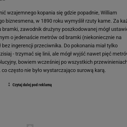
onić wzajemnego kopania się gdzie popadnie, William
go biznesmena, w 1890 roku wymyślił rzuty karne. Za ka
żu bramki, zawodnik drużyny poszkodowanej mógł ustawi
nym o jedenaście metrów od bramki (niekoniecznie na
ł bez ingerencji przeciwnika. Do pokonania miał tylko
zisiaj - trzymać się linii, ale mógł wyjść nawet pięć metr
lucyjny, bowiem wcześniej po wszystkich przewinieniac
 co często nie było wystarczająco surową karą.