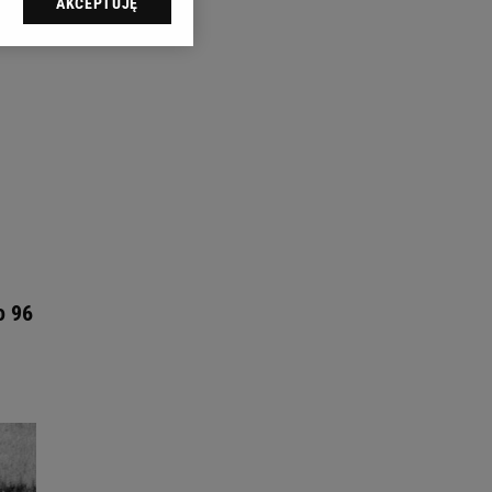
AKCEPTUJĘ
l sp. z o.o., jej
ić swoje preferencje
arzania danych poprzez
ych”. Zmiana ustawień
ach:
 celów identyfikacji.
omiar reklam i treści,
o 96