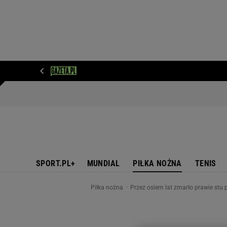
WIADOMOŚCI
NEXT
SPORT
PLOTEK
D
SPORT.PL+
MUNDIAL
PIŁKA NOŻNA
TENIS
Piłka nożna
Przez osiem lat zmarło prawie stu 