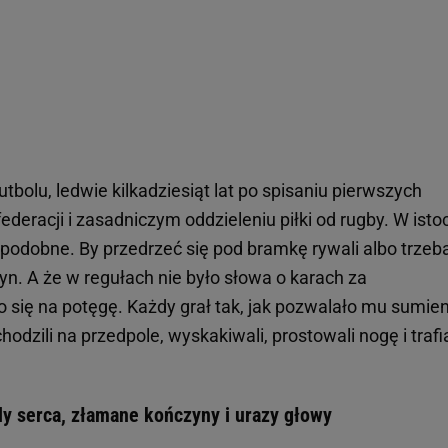
tbolu, ledwie kilkadziesiąt lat po spisaniu pierwszych
ederacji i zasadniczym oddzieleniu piłki od rugby. W isto
 podobne. By przedrzeć się pod bramkę rywali albo trzeb
yn. A że w regułach nie było słowa o karach za
 się na potęgę. Każdy grał tak, jak pozwalało mu sumien
dzili na przedpole, wyskakiwali, prostowali nogę i trafia
dy serca, złamane kończyny i urazy głowy