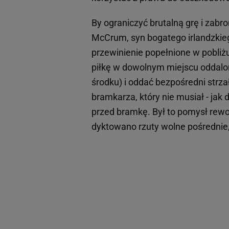
By ograniczyć brutalną grę i zabr
McCrum, syn bogatego irlandzkie
przewinienie popełnione w pobli
piłkę w dowolnym miejscu oddalo
środku) i oddać bezpośredni strza
bramkarza, który nie musiał - jak d
przed bramkę. Był to pomysł rewo
dyktowano rzuty wolne pośrednie,