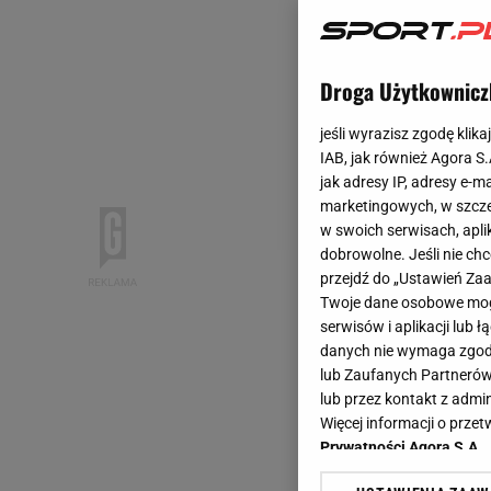
Droga Użytkownicz
jeśli wyrazisz zgodę klika
IAB, jak również Agora S
jak adresy IP, adresy e-m
marketingowych, w szcze
w swoich serwisach, aplik
dobrowolne. Jeśli nie ch
przejdź do „Ustawień Z
Twoje dane osobowe mogą
serwisów i aplikacji lub
danych nie wymaga zgody 
lub Zaufanych Partnerów
lub przez kontakt z admi
Więcej informacji o prz
Prywatności Agora S.A.