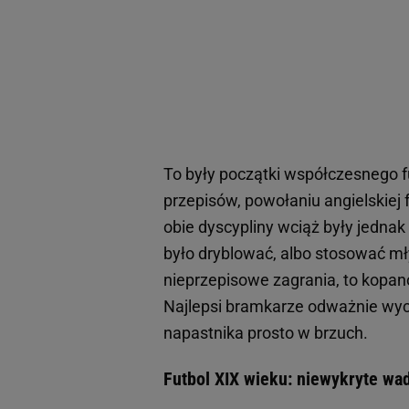
To były początki współczesnego fu
przepisów, powołaniu angielskiej f
obie dyscypliny wciąż były jednak
było dryblować, albo stosować mł
nieprzepisowe zagrania, to kopano
Najlepsi bramkarze odważnie wycho
napastnika prosto w brzuch.
Futbol XIX wieku: niewykryte wa