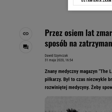
USTAWIENIA ZAA
Klikając „Akceptuję” wyra
Zaufanych Partnerów i A
dotyczące plików cookie,
odnośnik „Ustawienia pr
plików cookie możliwa je
Przez osiem lat zmar
My, nasi Zaufani Partne
sposób na zatrzyman
Użycie dokładnych danych
Przechowywanie informacji
badnie odbiorców i uleps
Dawid Szymczak
31 maja 2020, 16:54
Znany medyczny magazyn "The La
piłkarzy. Był to czas niezwykle br
rozwiniętej medycyny. Żeby spow