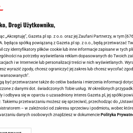
ko, Drogi Użytkowniku,
jąc „Akceptuję”, Gazeta.pl sp. z o.o. oraz jej Zaufani Partnerzy, w tym [
67
.A. będąca spółką powiązaną z Gazeta.pl sp. z o.o., będą przetwarzać T
ail czy identyfikatory plików cookie lub inne informacje zapisane w tych p
gólności na potrzeby wyświetlania reklam dopasowanych do Twoich zain
acjach i w Internecie lub personalizacji treści w nich wyświetlanych. Wyr
cesz wyrazić zgody, chcesz ograniczyć jej zakres lub chcesz wycofać zgo
aawansowanych”.
 być przetwarzane także do celów badania i mierzenia informacji dot
 łączone z danymi dot. świadczonych Tobie usług. W określonych przypad
i odbywa się w oparciu o uzasadniony interes Gazeta.pl, jej spółki powi
. Takiemu przetwarzaniu możesz się sprzeciwić, przechodząc do „Ust
nistratorem – w zależności od zakresu sprzeciwu i podmiotu, wobec które
etwarzaniu danych osobowych znajdziesz w dokumencie
Polityka Prywatn