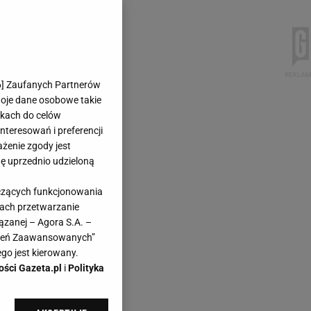
6
] Zaufanych Partnerów
woje dane osobowe takie
likach do celów
teresowań i preferencji
ażenie zgody jest
dę uprzednio udzieloną
yczących funkcjonowania
kach przetwarzanie
ązanej – Agora S.A. –
awień Zaawansowanych”
go jest kierowany.
ości Gazeta.pl
i
Polityka