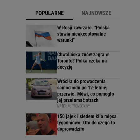
POPULARNE
NAJNOWSZE
W Rosji zawrzało. "Polska
stawia nieakceptowalne
warunki"
Chwalińska znów zagra w
Toronto? Polka czeka na
decyzję
Wróciła do prowadzenia
samochodu po 12-letniej
przerwie. Mówi, co pomogło
jej przełamać strach
MATERIAŁ PROMOCYJNY
150 jajek i siedem kilo mięsa
tygodniowo. Oto do czego to
doprowadziło