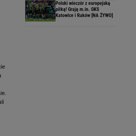
Polski wieczór z europejską
piłką! Grają m.in. GKS
Katowice i Raków [NA ŻYWO]
cie
a
ie.
li