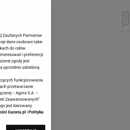
6
] Zaufanych Partnerów
woje dane osobowe takie
likach do celów
teresowań i preferencji
ażenie zgody jest
dę uprzednio udzieloną
yczących funkcjonowania
kach przetwarzanie
ązanej – Agora S.A. –
awień Zaawansowanych”
go jest kierowany.
ości Gazeta.pl
i
Polityka