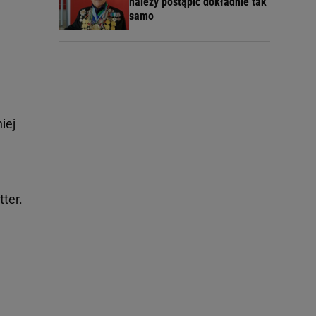
należy postąpić dokładnie tak
samo
iej
tter.