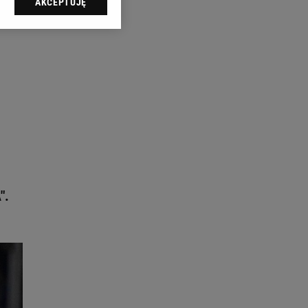
AKCEPTUJĘ
l sp. z o.o., jej
ić swoje preferencje
arzania danych poprzez
ych”. Zmiana ustawień
ach:
 celów identyfikacji.
omiar reklam i treści,
".