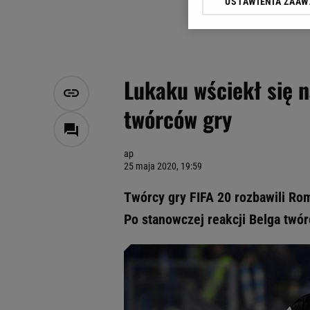
USTAWIENIA ZAA
Klikając „Akceptuję” wyra
Zaufanych Partnerów i A
dotyczące plików cookie,
odnośnik „Ustawienia pr
plików cookie możliwa je
Lukaku wściekł się n
My, nasi Zaufani Partne
twórców gry
Użycie dokładnych danych
Przechowywanie informacji
badnie odbiorców i uleps
ap
25 maja 2020, 19:59
Twórcy gry FIFA 20 rozbawili Rom
Po stanowczej reakcji Belga twórc