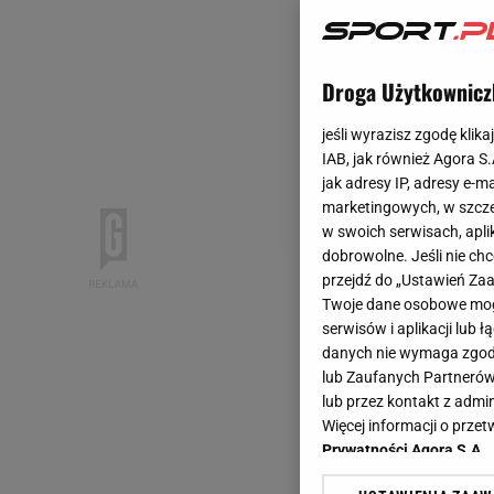
Droga Użytkownicz
jeśli wyrazisz zgodę klika
IAB, jak również Agora S
jak adresy IP, adresy e-m
marketingowych, w szcze
w swoich serwisach, aplik
dobrowolne. Jeśli nie ch
przejdź do „Ustawień Z
Twoje dane osobowe mogą
serwisów i aplikacji lub
danych nie wymaga zgody 
lub Zaufanych Partnerów
lub przez kontakt z admi
Więcej informacji o prz
Prywatności Agora S.A.