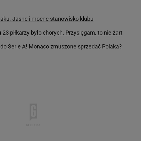
kaku. Jasne i mocne stanowisko klubu
23 piłkarzy było chorych. Przysięgam, to nie żart
ka do Serie A! Monaco zmuszone sprzedać Polaka?