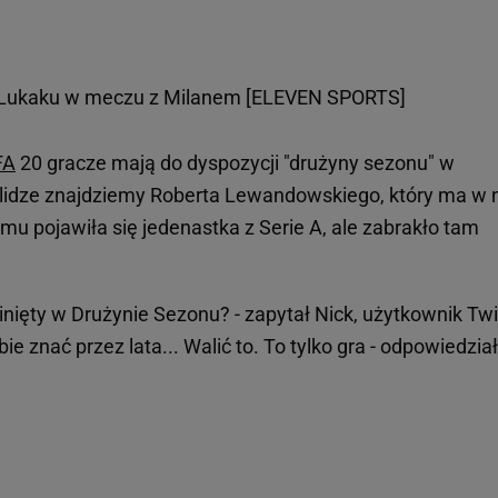
 Lukaku w meczu z Milanem [ELEVEN SPORTS]
FA
20 gracze mają do dyspozycji "drużyny sezonu" w
lidze znajdziemy Roberta Lewandowskiego, który ma w n
temu pojawiła się jedenastka z Serie A, ale zabrakło tam
inięty w Drużynie Sezonu? - zapytał Nick, użytkownik Twi
e znać przez lata... Walić to. To tylko gra - odpowiedział