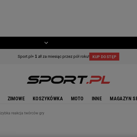
ZIECKO
MOTO
ZIMOWE
KOSZYKÓWKA
MOTO
INNE
MAGAZYN S
 Szybka reakcja twórców gry