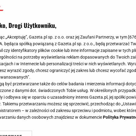
ko, Drogi Użytkowniku,
jąc „Akceptuję”, Gazeta.pl sp. z o.o. oraz jej Zaufani Partnerzy, w tym [
67
.A. będąca spółką powiązaną z Gazeta.pl sp. z o.o., będą przetwarzać T
ail czy identyfikatory plików cookie lub inne informacje zapisane w tych p
gólności na potrzeby wyświetlania reklam dopasowanych do Twoich zain
acjach i w Internecie lub personalizacji treści w nich wyświetlanych. Wyr
cesz wyrazić zgody, chcesz ograniczyć jej zakres lub chcesz wycofać zgo
aawansowanych”.
 być przetwarzane także do celów badania i mierzenia informacji dot
 łączone z danymi dot. świadczonych Tobie usług. W określonych przypad
i odbywa się w oparciu o uzasadniony interes Gazeta.pl, jej spółki powi
. Takiemu przetwarzaniu możesz się sprzeciwić, przechodząc do „Ust
nistratorem – w zależności od zakresu sprzeciwu i podmiotu, wobec które
etwarzaniu danych osobowych znajdziesz w dokumencie
Polityka Prywatn