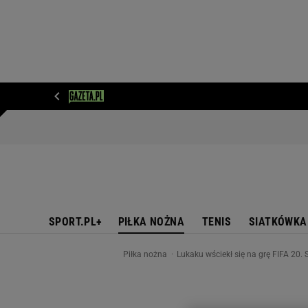
WIADOMOŚCI
NEXT
SPORT
PLOTEK
D
SPORT.PL+
PIŁKA NOŻNA
TENIS
SIATKÓWKA
Piłka nożna
Lukaku wściekł się na grę FIFA 20.