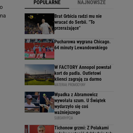
POPULARNE
NAJNOWSZE
o
 na
Brat Grbicia radzi mu nie
wracać do Serbii. "To
.
przerażające"
Pucharowa wygrana Chicago.
64 minuty Lewandowskiego
W FACTORY Annopol powstał
kort do padla. Outletowi
klienci zagrają za darmo
MATERIAŁ PROMOCYJNY
Wpadka z Abramowicz
wywołała szum. U Świątek
wydarzyło się coś
ważniejszego
SUBSKRYPCJA
Tichonow grzmi: Z Polakami