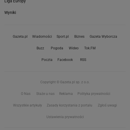
Liga Europy
Wyniki
Gazeta.pl
Wiadomości
Sport.pl
Biznes
Gazeta Wyborcza
Buzz
Pogoda
Wideo
Tok.FM
Poczta
Facebook
RSS
Copyright © Gazeta.pl sp. z o.o.
O Nas
Staże u nas
Reklama
Polityka prywatności
Wszystkie artykuły
Zasady korzystania z portalu
Zgłoś uwagi
Ustawienia prywatności