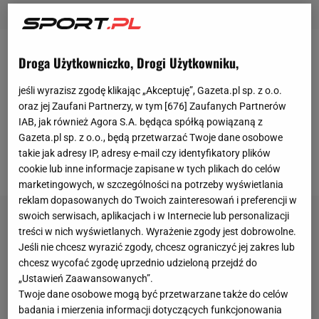
Mido, czyli egipski
napastnik
, który w przeszłości
Droga Użytkowniczko, Drogi Użytkowniku,
grał m.in. w Ajaksie, Romie i
Tottenhamie
,
jeśli wyrazisz zgodę klikając „Akceptuję”, Gazeta.pl sp. z o.o.
profesjonalną karierę zakończył w 2013 roku. Były
oraz jej Zaufani Partnerzy, w tym [
676
] Zaufanych Partnerów
piłkarz
nie poradził sobie z nowym trybem i
IAB, jak również Agora S.A. będąca spółką powiązaną z
Gazeta.pl sp. z o.o., będą przetwarzać Twoje dane osobowe
sposobem życia. W pewnym momencie Mido ważył
takie jak adresy IP, adresy e-mail czy identyfikatory plików
nawet 150 kilogramów!
cookie lub inne informacje zapisane w tych plikach do celów
marketingowych, w szczególności na potrzeby wyświetlania
reklam dopasowanych do Twoich zainteresowań i preferencji w
swoich serwisach, aplikacjach i w Internecie lub personalizacji
treści w nich wyświetlanych. Wyrażenie zgody jest dobrowolne.
Jeśli nie chcesz wyrazić zgody, chcesz ograniczyć jej zakres lub
chcesz wycofać zgodę uprzednio udzieloną przejdź do
„Ustawień Zaawansowanych”.
Twoje dane osobowe mogą być przetwarzane także do celów
badania i mierzenia informacji dotyczących funkcjonowania