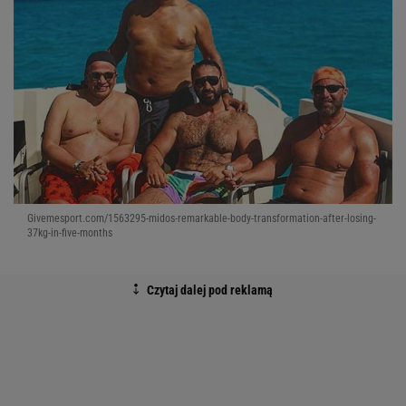
Givemesport.com/1563295-midos-remarkable-body-transformation-after-losing-
37kg-in-five-months