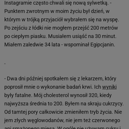
Instagramie często chwali się nową sylwetką. -
Punktem zwrotnym w moim życiu był dzień, w
którym w trójką przyjaciół wybrałem się na wyspę.
Po zejściu z łódki nie mogłem przejść 200 metrów
po ciepłym piasku. Musiałem usiąść na 30 minut.
Miałem zaledwie 34 lata - wspominał Egipcjanin.
- Dwa dni później spotkałem się z lekarzem, który
poprosił mnie o wykonanie badań krwi. Ich
wyniki
były fatalne. Mój cholesterol wynosił 320, kiedy
najwyższa średnia to 200. Byłem na skraju cukrzycy.
Od tamtej pory całkowicie zmieniłem tryb życia. Nie
jem złych węglowodanów, nie jem też czerwonego
ani smażonego mięsa. W ogóle nie używam cukru i