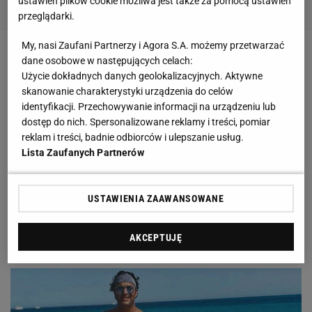
ustawień plików cookie możliwa jest także za pomocą ustawień
przeglądarki.
My, nasi Zaufani Partnerzy i Agora S.A. możemy przetwarzać
Zobacz wideo
Mamrot: Nie mówię, że nie śpię przez
dane osobowe w następujących celach:
Użycie dokładnych danych geolokalizacyjnych. Aktywne
to po nocach, ale jednej rzeczy z Jagiellonii bardzo
skanowanie charakterystyki urządzenia do celów
żałuję
identyfikacji. Przechowywanie informacji na urządzeniu lub
dostęp do nich. Spersonalizowane reklamy i treści, pomiar
reklam i treści, badnie odbiorców i ulepszanie usług.
- Doszedłem moment, w którym miałem problemy,
Lista Zaufanych Partnerów
by przejść 30 metrów. Przy takich spacerach
pojawiały się bóle pleców, stawów i kolan. Lekarz
USTAWIENIA ZAAWANSOWANE
mówił, że nie dożyję czterdziestki, jeśli nie zmienię
trybu życia - mówił Egipcjanin w 2018 roku w
AKCEPTUJĘ
rozmowie z Guardianem.