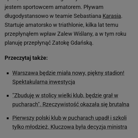
jestem sportowcem amatorem. Pływam
długodystansowo w teamie Sebastiana
Karasia
.
Startuje amatorsko w triathlonie, kilka lat temu
przepłynąłem wpław Zalew Wiślany, a w tym roku
planuję przepłynąć Zatokę Gdańską.
Przeczytaj także:
Warszawa będzie miała nowy, piękny stadion!
Spektakularna inwestycja
"Zbuduję w stolicy wielki klub, będzie grał w
pucharach". Rzeczywistość okazała się brutalna
Pierwszy polski klub w pucharach upadł i szkoli
tylko młodzież. Kluczowa była decyzja ministra