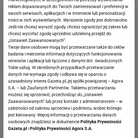
reklam dopasowanych do Twoich zainteresowań i preferencji w
swoich serwisach, aplikacjach i w Internecie lub personalizacji
treści w nich wyświetlanych. Wyrażenie zgody jest dobrowolne.
Jeśli nie chcesz wyrazić zgody, chcesz ograniczyć jej zakres lub
chcesz wycofać zgodę uprzednio udzieloną przejdź do
„Ustawień Zaawansowanych”.
Twoje dane osobowe mogą być przetwarzane także do celów
badania i mierzenia informacji dotyczących funkcjonowania
serwisów i aplikacji lub łączone z danymi dot. świadczonych
Tobie usług. W określonych przypadkach przetwarzanie
danych nie wymaga zgody i odbywa się w oparciu o
uzasadniony interes Gazeta.pl, jej spółki powiązanej – Agora
S.A. – lub Zaufanych Partnerów. Takiemu przetwarzaniu
możesz się sprzeciwić, przechodząc do „Ustawień
Zaawansowanych” lub przez kontakt z administratorem – w
zależności od zakresu sprzeciwu i podmiotu, wobec którego
jest kierowany. Więcej informacji o przetwarzaniu danych
osobowych znajdziesz w dokumencie
Polityka Prywatności
Gazeta.pl
i
Polityka Prywatności Agora S.A.