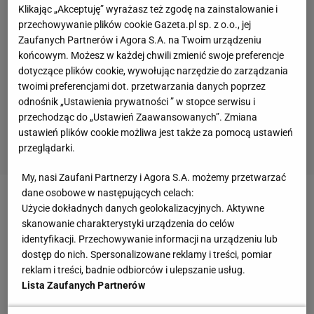
Klikając „Akceptuję” wyrażasz też zgodę na zainstalowanie i
przechowywanie plików cookie Gazeta.pl sp. z o.o., jej
Zaufanych Partnerów i Agora S.A. na Twoim urządzeniu
końcowym. Możesz w każdej chwili zmienić swoje preferencje
dotyczące plików cookie, wywołując narzędzie do zarządzania
twoimi preferencjami dot. przetwarzania danych poprzez
odnośnik „Ustawienia prywatności ” w stopce serwisu i
przechodząc do „Ustawień Zaawansowanych”. Zmiana
ustawień plików cookie możliwa jest także za pomocą ustawień
przeglądarki.
My, nasi Zaufani Partnerzy i Agora S.A. możemy przetwarzać
dane osobowe w następujących celach:
Dominik Lenart: Dlaczego ma Pan żal do Macieja
Użycie dokładnych danych geolokalizacyjnych. Aktywne
skanowanie charakterystyki urządzenia do celów
Purchały o tę wypowiedź?
identyfikacji. Przechowywanie informacji na urządzeniu lub
dostęp do nich. Spersonalizowane reklamy i treści, pomiar
Grzegorz Pietruczuk, burmistrz dzielnicy Bielany
:
reklam i treści, badnie odbiorców i ulepszanie usług.
Ponieważ to, co opowiada pan Purchała, mija się z
Lista Zaufanych Partnerów
prawdą. Nikt się na nikogo nie obraził, to pan