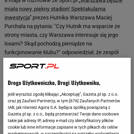
8 maja w rozmowie ze Sport.pl „
Warszawa będzie
miała nowy, piękny stadion! Spektakularna
inwestycja
” prezes Hutnika Warszawa Maciej
Purchała na pytania: "Czy Hutnik ma wsparcie ze
strony miasta, czy Warszawa interesuje się jego
losami? Skąd pochodzą pieniądze na
funkcjonowanie klubu?" odpowiedział, że zespół
Hutnika nie ma wsparcia finansowego ze strony
burmistrza Bielan. - Współpraca z dzielnicą w
ostatnim czasie nie wygląda najlepiej. Burmistrz
Droga Użytkowniczko, Drogi Użytkowniku,
Bielan obraził się na klub po moim wywiadzie
jeśli wyrazisz zgodę klikając „Akceptuję”, Gazeta.pl sp. z o.o.
dotyczącym piłki nożnej w Warszawie, co odbija się
oraz jej Zaufani Partnerzy, w tym [
676
] Zaufanych Partnerów
na kilkutysięcznej społeczności. Generalnie na dziś
IAB, jak również Agora S.A. będąca spółką powiązaną z
pomocy finansowej z dzielnicy, dotyczącej
Gazeta.pl sp. z o.o., będą przetwarzać Twoje dane osobowe
takie jak adresy IP, adresy e-mail czy identyfikatory plików
bieżącego funkcjonowania klubu, nie mieliśmy i nie
cookie lub inne informacje zapisane w tych plikach do celów
mamy - oznajmił prezes Hutnika.
marketingowych, w szczególności na potrzeby wyświetlania