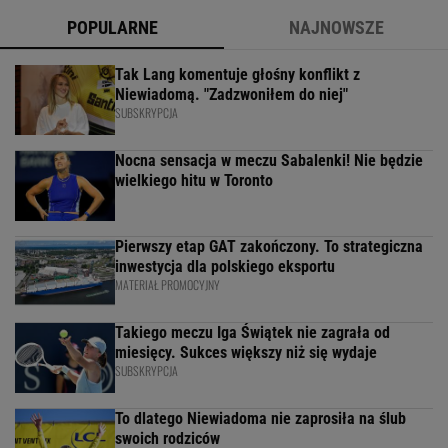
POPULARNE
NAJNOWSZE
Tak Lang komentuje głośny konflikt z
Niewiadomą. "Zadzwoniłem do niej"
SUBSKRYPCJA
Nocna sensacja w meczu Sabalenki! Nie będzie
wielkiego hitu w Toronto
Pierwszy etap GAT zakończony. To strategiczna
inwestycja dla polskiego eksportu
MATERIAŁ PROMOCYJNY
Takiego meczu Iga Świątek nie zagrała od
miesięcy. Sukces większy niż się wydaje
SUBSKRYPCJA
To dlatego Niewiadoma nie zaprosiła na ślub
swoich rodziców