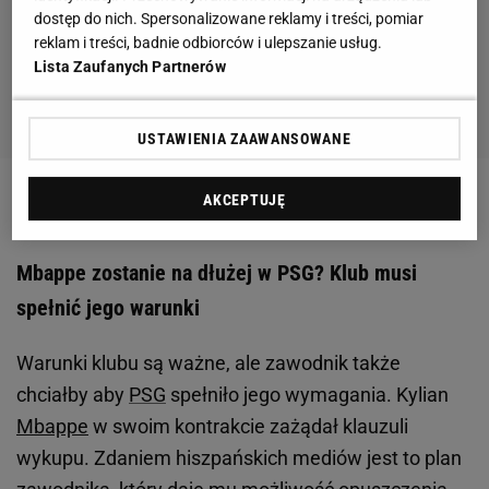
dostęp do nich. Spersonalizowane reklamy i treści, pomiar
reklam i treści, badnie odbiorców i ulepszanie usług.
Lista Zaufanych Partnerów
USTAWIENIA ZAAWANSOWANE
AKCEPTUJĘ
Zobacz wideo
Mbappe zostanie na dłużej w PSG? Klub musi
spełnić jego warunki
Warunki klubu są ważne, ale zawodnik także
chciałby aby
PSG
spełniło jego wymagania. Kylian
Mbappe
w swoim kontrakcie zażądał klauzuli
wykupu. Zdaniem hiszpańskich mediów jest to plan