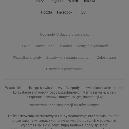
Buzz
Pogoda
Wideo
Tok.FM
Poczta
Facebook
RSS
Copyright © Gazeta.pl sp. z o.o.
O Nas
Staże u nas
Reklama
Polityka prywatności
Wszystkie artykuły
Zasady korzystania z portalu
Zgłoś uwagi
Ustawienia prywatności
Właściciel niniejszego serwisu nie wyraża zgody na zwielokrotnianie ani inne
korzystanie z utworów rozpowszechnionych w tym serwisie, w celu
eksploracji tekstów i danych. Więcej informacji w
zastrzeżeniu dot. eksploracji tekstów i danych
Treści z
serwisów internetowych Grupy Wyborcza.pl
oraz serwisu tokfm.pl
prezentujemy w ramach komercyjnej współpracy z ich wydawcami:
Wyborcza sp. z o.o. oraz Grupą Radiową Agory sp. z o.o.