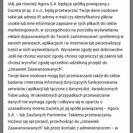
IAB, jak również Agora S.A. będąca spółką powiązaną z
Gazeta.pl sp. z o.o., będą przetwarzać Twoje dane osobowe
takie jak adresy IP, adresy e-mail czy identyfikatory plików
cookie lub inne informacje zapisane w tych plikach do celów
marketingowych, w szczególności na potrzeby wyświetlania
reklam dopasowanych do Twoich zainteresowań i preferencji w
swoich serwisach, aplikacjach i w Internecie lub personalizacji
Kylian Mbappe
to zdecydowanie jeden z najlepszych
treści w nich wyświetlanych. Wyrażenie zgody jest dobrowolne.
piłkarzy
Paris Saint-Germain
. Od kilku lat media
Jeśli nie chcesz wyrazić zgody, chcesz ograniczyć jej zakres lub
chcesz wycofać zgodę uprzednio udzieloną przejdź do
spekulują o sensacyjnym transferze zawodnika,
„Ustawień Zaawansowanych”.
jednak paryski klub ma co do niego inne plany.
Twoje dane osobowe mogą być przetwarzane także do celów
Władze
PSG
chciałyby zatrzymać u siebie Francuza i
badania i mierzenia informacji dotyczących funkcjonowania
serwisów i aplikacji lub łączone z danymi dot. świadczonych
proponują mu ogromną pensję wynoszącą 600 tys.
Tobie usług. W określonych przypadkach przetwarzanie
funtów tygodniowo - podaje hiszpański "AS".
danych nie wymaga zgody i odbywa się w oparciu o
uzasadniony interes Gazeta.pl, jej spółki powiązanej – Agora
S.A. – lub Zaufanych Partnerów. Takiemu przetwarzaniu
możesz się sprzeciwić, przechodząc do „Ustawień
Zaawansowanych” lub przez kontakt z administratorem – w