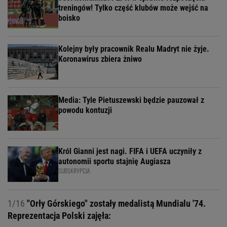
treningów! Tylko część klubów może wejść na
boisko
Kolejny były pracownik Realu Madryt nie żyje.
Koronawirus zbiera żniwo
Media: Tyle Pietuszewski będzie pauzował z
powodu kontuzji
Król Gianni jest nagi. FIFA i UEFA uczyniły z
autonomii sportu stajnię Augiasza
SUBSKRYPCJA
1/16
"Orły Górskiego" zostały medalistą Mundialu '74.
Reprezentacja Polski zajęła: