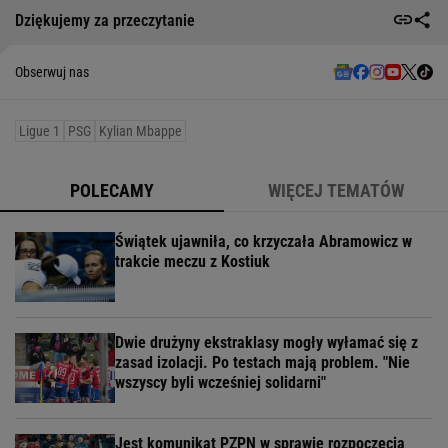
Dziękujemy za przeczytanie
Obserwuj nas
Ligue 1
PSG
Kylian Mbappe
POLECAMY
WIĘCEJ TEMATÓW
Świątek ujawniła, co krzyczała Abramowicz w
trakcie meczu z Kostiuk
Dwie drużyny ekstraklasy mogły wyłamać się z
zasad izolacji. Po testach mają problem. "Nie
wszyscy byli wcześniej solidarni"
Jest komunikat PZPN w sprawie rozpoczęcia