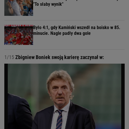
"To słaby wynik"
Było 4:1, gdy Kamiński wszedł na boisko w 85.
minucie. Nagle padły dwa gole
1/15
Zbigniew Boniek swoją karierę zaczynał w: