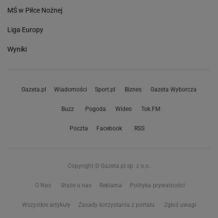
MŚ w Piłce Nożnej
Liga Europy
Wyniki
Gazeta.pl
Wiadomości
Sport.pl
Biznes
Gazeta Wyborcza
Buzz
Pogoda
Wideo
Tok.FM
Poczta
Facebook
RSS
Copyright © Gazeta.pl sp. z o.o.
O Nas
Staże u nas
Reklama
Polityka prywatności
Wszystkie artykuły
Zasady korzystania z portalu
Zgłoś uwagi