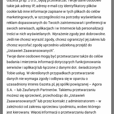
Gazeta.pl sp. z o.o., będą przetwarzać Twoje dane osobowe
samochody oraz dzieła sztuki
. Z kolei w lipcu
takie jak adresy IP, adresy e-mail czy identyfikatory plików
ubiegłego roku brazylijski
sąd
zablokował 57
cookie lub inne informacje zapisane w tych plikach do celów
nieruchomości piłkarza, a
dodatkowo zatrzymane
marketingowych, w szczególności na potrzeby wyświetlania
reklam dopasowanych do Twoich zainteresowań i preferencji w
zostały jego paszporty
. Powodem były niezapłacone
swoich serwisach, aplikacjach i w Internecie lub personalizacji
podatki i grzywny. To jednak nie koniec problemów.
treści w nich wyświetlanych. Wyrażenie zgody jest dobrowolne.
Jeśli nie chcesz wyrazić zgody, chcesz ograniczyć jej zakres lub
chcesz wycofać zgodę uprzednio udzieloną przejdź do
„Ustawień Zaawansowanych”.
Twoje dane osobowe mogą być przetwarzane także do celów
badania i mierzenia informacji dotyczących funkcjonowania
serwisów i aplikacji lub łączone z danymi dot. świadczonych
Tobie usług. W określonych przypadkach przetwarzanie
danych nie wymaga zgody i odbywa się w oparciu o
uzasadniony interes Gazeta.pl, jej spółki powiązanej – Agora
S.A. – lub Zaufanych Partnerów. Takiemu przetwarzaniu
możesz się sprzeciwić, przechodząc do „Ustawień
Zaawansowanych” lub przez kontakt z administratorem – w
zależności od zakresu sprzeciwu i podmiotu, wobec którego
jest kierowany. Więcej informacji o przetwarzaniu danych