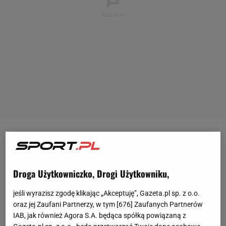
Ostatnie miesiące nie są zbyt szczęśliwe dla
Ronaldinho
. Pod koniec 2018 roku brazylijski urząd
skarbowy chciał odebrać od
Ronaldinho
jego długi
Droga Użytkowniczko, Drogi Użytkowniku,
wobec państwa, ale była gwiazda Barcelony
jeśli wyrazisz zgodę klikając „Akceptuję”, Gazeta.pl sp. z o.o.
opróżniła konto niemal do zera.
Dlatego policja
oraz jej Zaufani Partnerzy, w tym [
676
] Zaufanych Partnerów
zajęła część jego majątku, m.in: luksusowe
IAB, jak również Agora S.A. będąca spółką powiązaną z