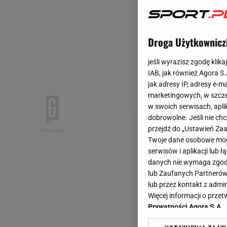
Droga Użytkownicz
jeśli wyrazisz zgodę klika
IAB, jak również Agora S
jak adresy IP, adresy e-m
marketingowych, w szcze
w swoich serwisach, aplik
dobrowolne. Jeśli nie ch
przejdź do „Ustawień Z
Twoje dane osobowe mogą
serwisów i aplikacji lub
danych nie wymaga zgody 
lub Zaufanych Partnerów
lub przez kontakt z admi
Więcej informacji o prz
Prywatności Agora S.A.