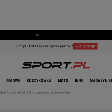
ZIECKO
MOTO
ZIMOWE
KOSZYKÓWKA
MOTO
INNE
MAGAZYN S
kim futbolu od lat. Pół drużyny brało dożylne wlewy