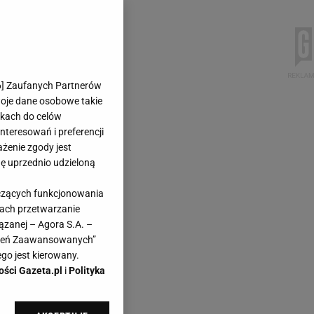
6
] Zaufanych Partnerów
woje dane osobowe takie
likach do celów
teresowań i preferencji
ażenie zgody jest
dę uprzednio udzieloną
yczących funkcjonowania
kach przetwarzanie
ązanej – Agora S.A. –
awień Zaawansowanych”
go jest kierowany.
ości Gazeta.pl
i
Polityka