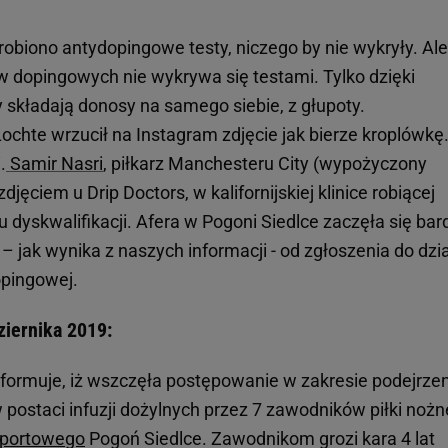
obiono antydopingowe testy, niczego by nie wykryły. Ale
w dopingowych nie wykrywa się testami. Tylko dzięki
składają donosy na samego siebie, z głupoty.
ochte wrzucił na Instagram zdjęcie jak bierze kroplówkę
.
Samir Nasri
, piłkarz Manchesteru City (wypożyczony
djęciem u Drip Doctors, w kalifornijskiej klinice robiącej
 dyskwalifikacji. Afera w Pogoni Siedlce zaczęła się bard
– jak wynika z naszych informacji - od zgłoszenia do dzi
opingowej.
iernika 2019:
formuje, iż wszczęła postępowanie w zakresie podejrze
postaci infuzji dożylnych przez 7 zawodników piłki nożn
portowego
Pogoń Siedlce. Zawodnikom grozi kara 4 lat