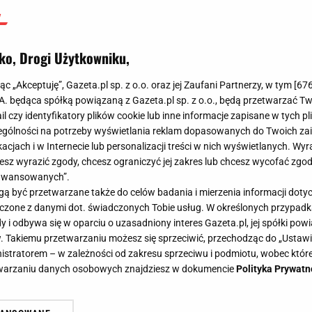
ko, Drogi Użytkowniku,
jąc „Akceptuję”, Gazeta.pl sp. z o.o. oraz jej Zaufani Partnerzy, w tym [
67
.A. będąca spółką powiązaną z Gazeta.pl sp. z o.o., będą przetwarzać T
ail czy identyfikatory plików cookie lub inne informacje zapisane w tych p
gólności na potrzeby wyświetlania reklam dopasowanych do Twoich zain
acjach i w Internecie lub personalizacji treści w nich wyświetlanych. Wyr
cesz wyrazić zgody, chcesz ograniczyć jej zakres lub chcesz wycofać zgo
aawansowanych”.
 być przetwarzane także do celów badania i mierzenia informacji dot
 łączone z danymi dot. świadczonych Tobie usług. W określonych przypad
i odbywa się w oparciu o uzasadniony interes Gazeta.pl, jej spółki powi
. Takiemu przetwarzaniu możesz się sprzeciwić, przechodząc do „Ust
nistratorem – w zależności od zakresu sprzeciwu i podmiotu, wobec które
etwarzaniu danych osobowych znajdziesz w dokumencie
Polityka Prywatn