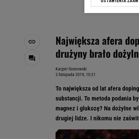
USTAWIENIA ZAA
Klikając „Akceptuję” wyra
Zaufanych Partnerów i A
dotyczące plików cookie,
odnośnik „Ustawienia pr
plików cookie możliwa je
Największa afera dop
My, nasi Zaufani Partne
drużyny brało dożyl
Użycie dokładnych danych
Przechowywanie informacji
badnie odbiorców i uleps
Kacper Sosnowski
2 listopada 2019, 10:21
To największa od lat afera dopin
substancji. To metoda podania był
magnez i glukozę? Na dożylne wl
drugiej lidze. I nikomu nie zaśw