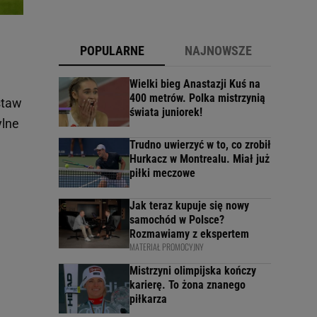
POPULARNE
NAJNOWSZE
Wielki bieg Anastazji Kuś na
400 metrów. Polka mistrzynią
staw
świata juniorek!
ylne
Trudno uwierzyć w to, co zrobił
Hurkacz w Montrealu. Miał już
piłki meczowe
Jak teraz kupuje się nowy
samochód w Polsce?
Rozmawiamy z ekspertem
MATERIAŁ PROMOCYJNY
Mistrzyni olimpijska kończy
karierę. To żona znanego
piłkarza