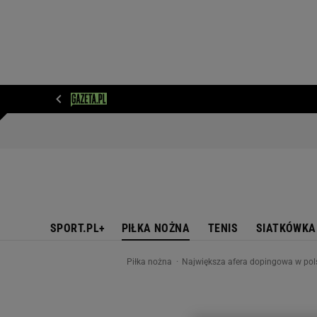
WIADOMOŚCI
NEXT
SPORT
PLOTEK
D
SPORT.PL+
PIŁKA NOŻNA
TENIS
SIATKÓWKA
Piłka nożna
Największa afera dopingowa w pols