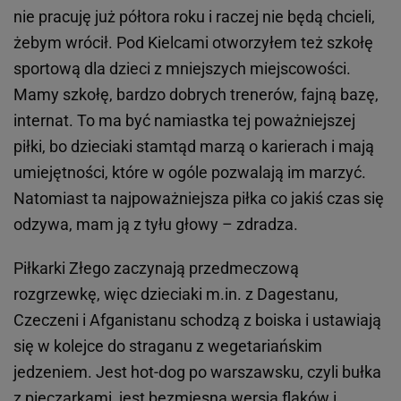
nie pracuję już półtora roku i raczej nie będą chcieli,
żebym wrócił. Pod Kielcami otworzyłem też szkołę
sportową dla dzieci z mniejszych miejscowości.
Mamy szkołę, bardzo dobrych trenerów, fajną bazę,
internat. To ma być namiastka tej poważniejszej
piłki, bo dzieciaki stamtąd marzą o karierach i mają
umiejętności, które w ogóle pozwalają im marzyć.
Natomiast ta najpoważniejsza piłka co jakiś czas się
odzywa, mam ją z tyłu głowy – zdradza.
Piłkarki Złego zaczynają przedmeczową
rozgrzewkę, więc dzieciaki m.in. z Dagestanu,
Czeczeni i Afganistanu schodzą z boiska i ustawiają
się w kolejce do straganu z wegetariańskim
jedzeniem. Jest hot-dog po warszawsku, czyli bułka
z pieczarkami, jest bezmięsna wersja flaków i