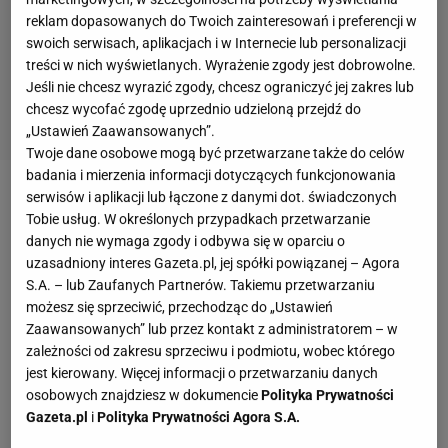
reklam dopasowanych do Twoich zainteresowań i preferencji w
swoich serwisach, aplikacjach i w Internecie lub personalizacji
treści w nich wyświetlanych. Wyrażenie zgody jest dobrowolne.
Jeśli nie chcesz wyrazić zgody, chcesz ograniczyć jej zakres lub
chcesz wycofać zgodę uprzednio udzieloną przejdź do
„Ustawień Zaawansowanych”.
Twoje dane osobowe mogą być przetwarzane także do celów
badania i mierzenia informacji dotyczących funkcjonowania
serwisów i aplikacji lub łączone z danymi dot. świadczonych
Zobacz wideo
Tobie usług. W określonych przypadkach przetwarzanie
danych nie wymaga zgody i odbywa się w oparciu o
- Panowie, to nie są, kurwa, szachy! – pobudza
uzasadniony interes Gazeta.pl, jej spółki powiązanej – Agora
S.A. – lub Zaufanych Partnerów. Takiemu przetwarzaniu
kolegów jeden z zawodników Złego. Wstrzela się w
możesz się sprzeciwić, przechodząc do „Ustawień
tę sekundę ciszy zaraz po skończeniu przyśpiewki.
Zaawansowanych” lub przez kontakt z administratorem – w
Trybuny parskają śmiechem. – Ej, nie przeklinaj –
zależności od zakresu sprzeciwu i podmiotu, wobec którego
jest kierowany. Więcej informacji o przetwarzaniu danych
poucza ktoś z kilkudziesięcznej grupy
osobowych znajdziesz w dokumencie
Polityka Prywatności
najzagorzalszych
kibiców
. Za chwilę wszyscy
Gazeta.pl
i
Polityka Prywatności Agora S.A.
skandują: „To nie są szachy! Panowie, to nie są