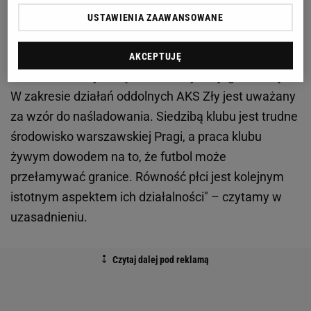
demokratyczny klub sportowy w Warszawie został
USTAWIENIA ZAAWANSOWANE
założony przez kibiców i jest całkowicie i
bezpośrednio zarządzany przez nich, sportowców i
AKCEPTUJĘ
trenerów, którzy chcą uczestniczyć w jego rozwoju.
W zakresie działań oddolnych AKS Zły jest uważany
za wzór do naśladowania. Siedzibą klubu jest trudne
środowisko warszawskiej Pragi, a praca klubu
żywym dowodem na to, że futbol może
przełamywać granice. Równość płci jest kolejnym
istotnym aspektem ich działalności" – czytamy w
uzasadnieniu.