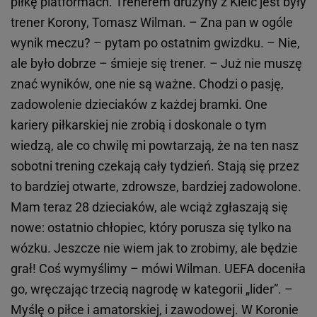
piłkę platformach. Trenerem drużyny z Kielc jest były
trener Korony, Tomasz Wilman. – Zna pan w ogóle
wynik meczu? – pytam po ostatnim gwizdku. – Nie,
ale było dobrze – śmieje się trener. – Już nie muszę
znać wyników, one nie są ważne. Chodzi o pasję,
zadowolenie dzieciaków z każdej bramki. One
kariery piłkarskiej nie zrobią i doskonale o tym
wiedzą, ale co chwilę mi powtarzają, że na ten nasz
sobotni trening czekają cały tydzień. Stają się przez
to bardziej otwarte, zdrowsze, bardziej zadowolone.
Mam teraz 28 dzieciaków, ale wciąż zgłaszają się
nowe: ostatnio chłopiec, który porusza się tylko na
wózku. Jeszcze nie wiem jak to zrobimy, ale będzie
grał! Coś wymyślimy – mówi Wilman. UEFA doceniła
go, wręczając trzecią nagrodę w kategorii „lider”. –
Myślę o piłce i amatorskiej, i zawodowej. W Koronie