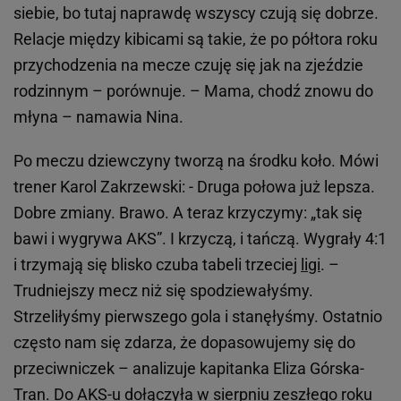
siebie, bo tutaj naprawdę wszyscy czują się dobrze.
Relacje między kibicami są takie, że po półtora roku
przychodzenia na mecze czuję się jak na zjeździe
rodzinnym – porównuje. – Mama, chodź znowu do
młyna – namawia Nina.
Po meczu dziewczyny tworzą na środku koło. Mówi
trener Karol Zakrzewski: - Druga połowa już lepsza.
Dobre zmiany. Brawo. A teraz krzyczymy: „tak się
bawi i wygrywa AKS”. I krzyczą, i tańczą. Wygrały 4:1
i trzymają się blisko czuba tabeli trzeciej
ligi
. –
Trudniejszy mecz niż się spodziewałyśmy.
Strzeliłyśmy pierwszego gola i stanęłyśmy. Ostatnio
często nam się zdarza, że dopasowujemy się do
przeciwniczek – analizuje kapitanka Eliza Górska-
Tran. Do AKS-u dołączyła w sierpniu zeszłego roku