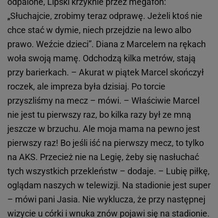
odpalone, Lipski krzyknie przez megafon:
„Słuchajcie, zrobimy teraz odprawę. Jeżeli ktoś nie
chce stać w dymie, niech przejdzie na lewo albo
prawo. Weźcie dzieci”. Diana z Marcelem na rękach
woła swoją mamę. Odchodzą kilka metrów, stają
przy barierkach. – Akurat w piątek Marcel skończył
roczek, ale impreza była dzisiaj. Po torcie
przyszliśmy na mecz – mówi. – Właściwie Marcel
nie jest tu pierwszy raz, bo kilka razy był ze mną
jeszcze w brzuchu. Ale moja mama na pewno jest
pierwszy raz! Bo jeśli iść na pierwszy mecz, to tylko
na AKS. Przecież nie na Legię, żeby się nasłuchać
tych wszystkich przekleństw – dodaje. – Lubię piłkę,
oglądam naszych w telewizji. Na stadionie jest super
– mówi pani Jasia. Nie wyklucza, że przy następnej
wizycie u córki i wnuka znów pojawi się na stadionie.