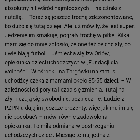
absolutny hit wśród najmłodszych – naleśniki z
nutellą. – Teraz są jeszcze trochę zdezorientowane,
bo dużo się tutaj dzieje. Ale już mówiły, że jest super.
Jedzenie im smakuje, pograły trochę w piłkę. Kilka
mam się do mnie zgłosiło, że one też by chciały, bo
uwielbiają futbol – uśmiecha się Iza Orłów,
opiekunka dzieci uchodźczych w „Fundacji dla
wolności”. W ośrodku na Targówku na status
uchodźcy czeka z mamami około 35-55 dzieci. – W
zależności od pory ta liczba się zmienia. Tutaj na
Złym czują się swobodnie, bezpiecznie. Ludzie z
PZPN-u dają im jeszcze prezenty, więc jak ma im się
nie podobać? – mówi równie zadowolona
opiekunka. To miła odmiana w postrzeganiu
uchodźczych dzieci. Miesiąc temu, jedna z