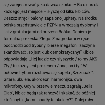
się zarejestrować jako dawca szpiku. – Bo u nas dla
każdego jest miejsce – słyszę od kilku kibiców.
Deszcz strącił balony, zapalono jupitery. Na środku
boiska przedstawiciele PZPN-u wręczają dyplomy i
list z gratulacjami od prezesa Bońka. Odbiera je
formalna prezeska Złego. Z nagrodami w ręce
podchodzi pod trybuny, bierze megafon i zaczyna
skandować: „To jest klub demokratyczny!” Kibice
odpowiadają: „Hej ludzie czy słyszycie / to my AKS
Zły / tu każdy jest prezesem / ona, on i ty!” W
połowie trybun rozstawia się kapela „Szczupaki”.
Gitara, ukulele, akordeon, harmonijka, dwa
mikrofony. Gdy w przerwie meczu zagrają „Bella
Ciao”, kibice będą tak tańczyć i skakać, że później
ktoś spyta: „komu spadły te okulary?”. Dalej młyn: