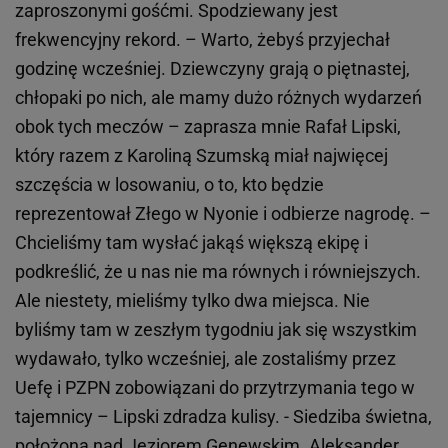
zaproszonymi gośćmi. Spodziewany jest
frekwencyjny rekord. – Warto, żebyś przyjechał
godzinę wcześniej. Dziewczyny grają o piętnastej,
chłopaki po nich, ale mamy dużo różnych wydarzeń
obok tych meczów – zaprasza mnie Rafał Lipski,
który razem z Karoliną Szumską miał najwięcej
szczęścia w losowaniu, o to, kto będzie
reprezentował Złego w Nyonie i odbierze nagrodę. –
Chcieliśmy tam wysłać jakąś większą ekipę i
podkreślić, że u nas nie ma równych i równiejszych.
Ale niestety, mieliśmy tylko dwa miejsca. Nie
byliśmy tam w zeszłym tygodniu jak się wszystkim
wydawało, tylko wcześniej, ale zostaliśmy przez
Uefę i PZPN zobowiązani do przytrzymania tego w
tajemnicy – Lipski zdradza kulisy. - Siedziba świetna,
położona nad Jeziorem Genewskim. Aleksander