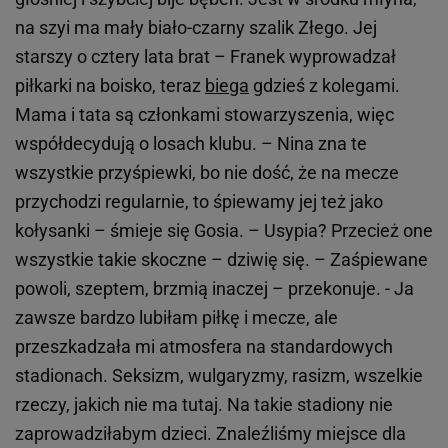
na szyi ma mały biało-czarny szalik Złego. Jej
starszy o cztery lata brat – Franek wyprowadzał
piłkarki na boisko, teraz
biega
gdzieś z kolegami.
Mama i tata są członkami stowarzyszenia, więc
współdecydują o losach klubu. – Nina zna te
wszystkie przyśpiewki, bo nie dość, że na mecze
przychodzi regularnie, to śpiewamy jej też jako
kołysanki – śmieje się Gosia. – Usypia? Przecież one
wszystkie takie skoczne – dziwię się. – Zaśpiewane
powoli, szeptem, brzmią inaczej – przekonuje. - Ja
zawsze bardzo lubiłam piłkę i mecze, ale
przeszkadzała mi atmosfera na standardowych
stadionach. Seksizm, wulgaryzmy, rasizm, wszelkie
rzeczy, jakich nie ma tutaj. Na takie stadiony nie
zaprowadziłabym dzieci. Znaleźliśmy miejsce dla