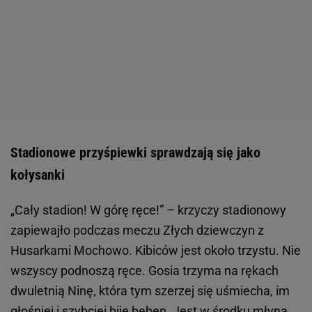
Stadionowe przyśpiewki sprawdzają się jako
kołysanki
„Cały stadion! W górę ręce!” – krzyczy stadionowy
zapiewajło podczas meczu Złych dziewczyn z
Husarkami Mochowo. Kibiców jest około trzystu. Nie
wszyscy podnoszą ręce. Gosia trzyma na rękach
dwuletnią Ninę, która tym szerzej się uśmiecha, im
głośniej i szybciej bije bęben. Jest w środku młyna,