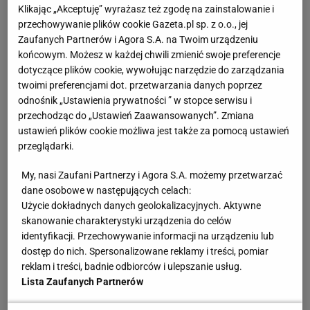
Klikając „Akceptuję” wyrażasz też zgodę na zainstalowanie i
szachy!”. Trwa mecz warszawskiej A klasy, AKS Zły
przechowywanie plików cookie Gazeta.pl sp. z o.o., jej
gra z KS Wesoła. Na kilka minut przed końcem, przy
Zaufanych Partnerów i Agora S.A. na Twoim urządzeniu
wyniku 1:1, sędzia dyktuje karnego dla gości.
końcowym. Możesz w każdej chwili zmienić swoje preferencje
dotyczące plików cookie, wywołując narzędzie do zarządzania
Kontrowersyjnego, bo wygląda na to, że napastnik
twoimi preferencjami dot. przetwarzania danych poprzez
mógł go trochę nabrać. Tutaj VAR-u nie ma. Ale
odnośnik „Ustawienia prywatności ” w stopce serwisu i
znanych z ekstraklasy wyzwisk też nie. Zamiast
przechodząc do „Ustawień Zaawansowanych”. Zmiana
ustawień plików cookie możliwa jest także za pomocą ustawień
obrażać sędziego, kibice krzyczą: „Hej, panie sędzio!
przeglądarki.
Czujemy trudne emocje!”.
My, nasi Zaufani Partnerzy i Agora S.A. możemy przetwarzać
Trener wie jaki był wynik meczu? Nie, już nie
dane osobowe w następujących celach:
Użycie dokładnych danych geolokalizacyjnych. Aktywne
muszę, to nie jest ważne
skanowanie charakterystyki urządzenia do celów
identyfikacji. Przechowywanie informacji na urządzeniu lub
Uefie taki sposób kibicowania się podoba. W
dostęp do nich. Spersonalizowane reklamy i treści, pomiar
trwającym ostatnio tygodniu Grassroots, podczas
reklam i treści, badnie odbiorców i ulepszanie usług.
Lista Zaufanych Partnerów
którego przygląda się amatorskim klubom, uznała,
że
Zły jest najlepszy w całej Europie.
„Ten pierwszy