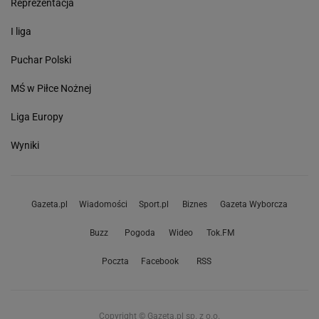
Reprezentacja
I liga
Puchar Polski
MŚ w Piłce Nożnej
Liga Europy
Wyniki
Gazeta.pl
Wiadomości
Sport.pl
Biznes
Gazeta Wyborcza
Buzz
Pogoda
Wideo
Tok.FM
Poczta
Facebook
RSS
Copyright © Gazeta.pl sp. z o.o.