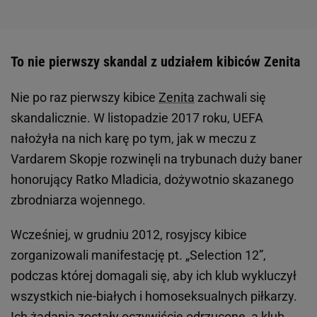
To nie pierwszy skandal z udziałem kibiców Zenita
Nie po raz pierwszy kibice
Zenita
zachwali się
skandalicznie. W listopadzie 2017 roku, UEFA
nałożyła na nich karę po tym, jak w meczu z
Vardarem Skopje rozwinęli na trybunach duży baner
honorujący Ratko Mladicia, dożywotnio skazanego
zbrodniarza wojennego.
Wcześniej, w grudniu 2012, rosyjscy kibice
zorganizowali manifestację pt. „Selection 12”,
podczas której domagali się, aby ich klub wykluczył
wszystkich nie-białych i homoseksualnych piłkarzy.
Ich żądania zostały oczywiście odrzucone, a klub