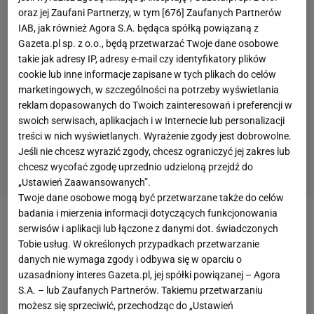
oraz jej Zaufani Partnerzy, w tym [
676
] Zaufanych Partnerów
IAB, jak również Agora S.A. będąca spółką powiązaną z
Gazeta.pl sp. z o.o., będą przetwarzać Twoje dane osobowe
takie jak adresy IP, adresy e-mail czy identyfikatory plików
cookie lub inne informacje zapisane w tych plikach do celów
marketingowych, w szczególności na potrzeby wyświetlania
reklam dopasowanych do Twoich zainteresowań i preferencji w
swoich serwisach, aplikacjach i w Internecie lub personalizacji
treści w nich wyświetlanych. Wyrażenie zgody jest dobrowolne.
Jeśli nie chcesz wyrazić zgody, chcesz ograniczyć jej zakres lub
chcesz wycofać zgodę uprzednio udzieloną przejdź do
„Ustawień Zaawansowanych”.
Twoje dane osobowe mogą być przetwarzane także do celów
badania i mierzenia informacji dotyczących funkcjonowania
Zobacz wideo
serwisów i aplikacji lub łączone z danymi dot. świadczonych
Tobie usług. W określonych przypadkach przetwarzanie
danych nie wymaga zgody i odbywa się w oparciu o
Zenit ogłosił ten
transfer
w piątek, a już w sobotę
uzasadniony interes Gazeta.pl, jej spółki powiązanej – Agora
podczas
meczu
4. kolejki rosyjskiej Premier Ligi, jego
S.A. – lub Zaufanych Partnerów. Takiemu przetwarzaniu
możesz się sprzeciwić, przechodząc do „Ustawień
kibice sprzeciwiali się grze ciemnoskórego piłkarza