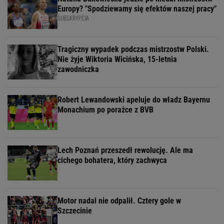
Europy? "Spodziewamy się efektów naszej pracy"
SUBSKRYPCJA
Tragiczny wypadek podczas mistrzostw Polski.
Nie żyje Wiktoria Wicińska, 15-letnia
zawodniczka
Robert Lewandowski apeluje do władz Bayernu
Monachium po porażce z BVB
Lech Poznań przeszedł rewolucję. Ale ma
cichego bohatera, który zachwyca
Motor nadal nie odpalił. Cztery gole w
Szczecinie