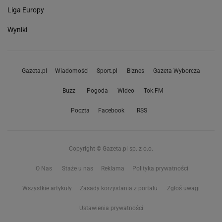
Liga Europy
Wyniki
Gazeta.pl
Wiadomości
Sport.pl
Biznes
Gazeta Wyborcza
Buzz
Pogoda
Wideo
Tok.FM
Poczta
Facebook
RSS
Copyright © Gazeta.pl sp. z o.o.
O Nas
Staże u nas
Reklama
Polityka prywatności
Wszystkie artykuły
Zasady korzystania z portalu
Zgłoś uwagi
Ustawienia prywatności