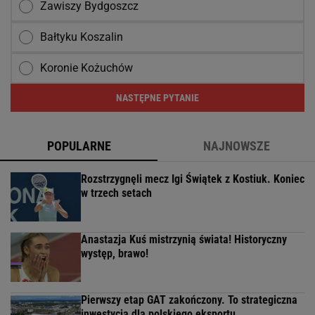
Zawiszy Bydgoszcz
Bałtyku Koszalin
Koronie Kożuchów
NASTĘPNE PYTANIE
POPULARNE
NAJNOWSZE
Rozstrzygnęli mecz Igi Świątek z Kostiuk. Koniec
w trzech setach
Anastazja Kuś mistrzynią świata! Historyczny
występ, brawo!
Pierwszy etap GAT zakończony. To strategiczna
inwestycja dla polskiego eksportu