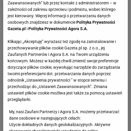
Zaawansowanych” lub przez kontakt z administratorem – w
w ich zespole. „Dziękujemy kierownictwu za
zależności od zakresu sprzeciwu i podmiotu, wobec którego
wierność tradycji” – napisali na transparencie, a
jest kierowany. Więcej informacji o przetwarzaniu danych
osobowych znajdziesz w dokumencie
Polityka Prywatności
później przez kilkanaście minut skandowali
Gazeta.pl
i
Polityka Prywatności Agora S.A.
rasistowskie hasła przeciwko Malcomowi, który
przyszedł z
FC Barcelony
. „Sports.ru” podaje, że
Klikając „Akceptuję” wyrażasz też zgodę na zainstalowanie i
przechowywanie plików cookie Gazeta.pl sp. z o.o., jej
kibice wznieśli okrzyki na początku przerwy w
Zaufanych Partnerów i Agora S.A. na Twoim urządzeniu
meczu, a skończyli obrażać nowego piłkarza dopiero
końcowym. Możesz w każdej chwili zmienić swoje preferencje
kilka minut po wznowieniu gry.
dotyczące plików cookie, wywołując narzędzie do zarządzania
twoimi preferencjami dot. przetwarzania danych poprzez
odnośnik „Ustawienia prywatności ” w stopce serwisu i
przechodząc do „Ustawień Zaawansowanych”. Zmiana
ustawień plików cookie możliwa jest także za pomocą ustawień
przeglądarki.
My, nasi Zaufani Partnerzy i Agora S.A. możemy przetwarzać
dane osobowe w następujących celach:
Użycie dokładnych danych geolokalizacyjnych. Aktywne
skanowanie charakterystyki urządzenia do celów