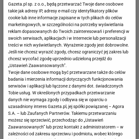
Gazeta.pl sp. z o.o., będą przetwarzać Twoje dane osobowe
takie jak adresy IP, adresy e-mail czy identyfikatory plików
cookie lub inne informacje zapisane w tych plikach do celów
marketingowych, w szczególności na potrzeby wyświetlania
reklam dopasowanych do Twoich zainteresowań i preferencji w
swoich serwisach, aplikacjach i w Internecie lub personalizacji
treści w nich wyświetlanych. Wyrażenie zgody jest dobrowolne.
Jeśli nie chcesz wyrazić zgody, chcesz ograniczyć jej zakres lub
chcesz wycofać zgodę uprzednio udzieloną przejdź do
„Ustawień Zaawansowanych”.
Twoje dane osobowe mogą być przetwarzane także do celów
badania i mierzenia informacji dotyczących funkcjonowania
serwisów i aplikacji lub łączone z danymi dot. świadczonych
Tobie usług. W określonych przypadkach przetwarzanie
danych nie wymaga zgody i odbywa się w oparciu o
uzasadniony interes Gazeta.pl, jej spółki powiązanej – Agora
S.A. – lub Zaufanych Partnerów. Takiemu przetwarzaniu
możesz się sprzeciwić, przechodząc do „Ustawień
Zaawansowanych” lub przez kontakt z administratorem – w
zależności od zakresu sprzeciwu i podmiotu, wobec którego