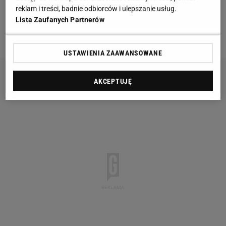
turnieju uspokoili sytuację. Nic bardziej mylnego.
reklam i treści, badnie odbiorców i ulepszanie usług.
Lista Zaufanych Partnerów
Trafienia Soto i Justina Rennicksa dały awans
reprezentacji
USA.
USTAWIENIA ZAAWANSOWANE
AKCEPTUJĘ