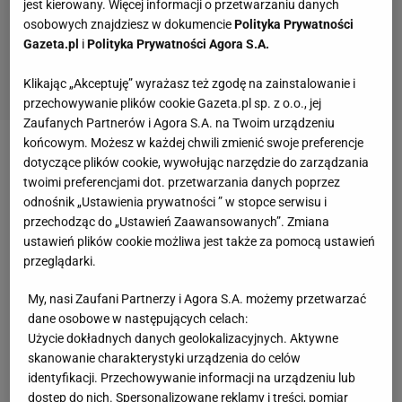
jest kierowany. Więcej informacji o przetwarzaniu danych
osobowych znajdziesz w dokumencie
Polityka Prywatności
Gazeta.pl
i
Polityka Prywatności Agora S.A.
Klikając „Akceptuję” wyrażasz też zgodę na zainstalowanie i
przechowywanie plików cookie Gazeta.pl sp. z o.o., jej
Zaufanych Partnerów i Agora S.A. na Twoim urządzeniu
końcowym. Możesz w każdej chwili zmienić swoje preferencje
Zobacz wideo
dotyczące plików cookie, wywołując narzędzie do zarządzania
twoimi preferencjami dot. przetwarzania danych poprzez
odnośnik „Ustawienia prywatności ” w stopce serwisu i
Wideo pochodzi z serwisu VOD
przechodząc do „Ustawień Zaawansowanych”. Zmiana
ustawień plików cookie możliwa jest także za pomocą ustawień
Więcej emocji i zmian wyniku było w starciu USA z
przeglądarki.
Francją. Amerykanie wyszli na prowadzenie w 25.
My, nasi Zaufani Partnerzy i Agora S.A. możemy przetwarzać
minucie, dzięki bramce Sebastiana Soto. Jeszcze
dane osobowe w następujących celach:
przed przerwą do remisu doprowadził jednak Amine
Użycie dokładnych danych geolokalizacyjnych. Aktywne
skanowanie charakterystyki urządzenia do celów
Gouiri. Kiedy w 55. minucie na 2:1 dla Francji strzelił
identyfikacji. Przechowywanie informacji na urządzeniu lub
Nabil Alioui wydawało się, że jedni z faworytów
dostęp do nich. Spersonalizowane reklamy i treści, pomiar