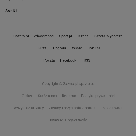
Wyniki
Gazeta.pl
Wiadomości
Sport.pl
Biznes
Gazeta Wyborcza
Buzz
Pogoda
Wideo
Tok.FM
Poczta
Facebook
RSS
Copyright © Gazeta.pl sp. z o.o.
O Nas
Staże u nas
Reklama
Polityka prywatności
Wszystkie artykuły
Zasady korzystania z portalu
Zgłoś uwagi
Ustawienia prywatności