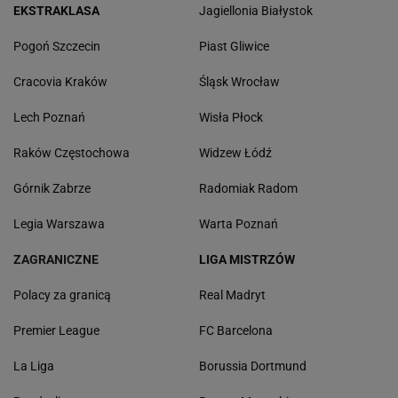
EKSTRAKLASA
Jagiellonia Białystok
Pogoń Szczecin
Piast Gliwice
Cracovia Kraków
Śląsk Wrocław
Lech Poznań
Wisła Płock
Raków Częstochowa
Widzew Łódź
Górnik Zabrze
Radomiak Radom
Legia Warszawa
Warta Poznań
ZAGRANICZNE
LIGA MISTRZÓW
Polacy za granicą
Real Madryt
Premier League
FC Barcelona
La Liga
Borussia Dortmund