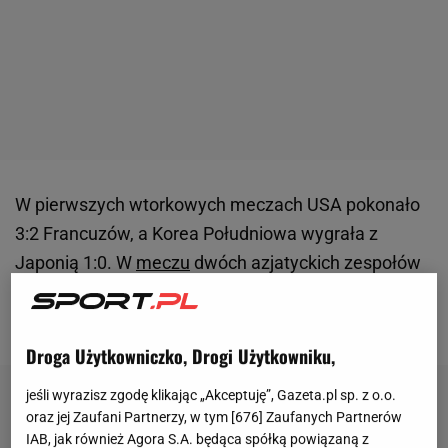
W pierwszych wtorkowych meczach USA pokonało
3:2 Francuzów, a Korea Południowa wygrała z
Japonią 1:0. W
meczu
dwóch azjatyckich zespołów
o
wyniku
zdecydowała bramka Oh Se-Huna z 84.
minuty.
Droga Użytkowniczko, Drogi Użytkowniku,
jeśli wyrazisz zgodę klikając „Akceptuję”, Gazeta.pl sp. z o.o.
oraz jej Zaufani Partnerzy, w tym [
676
] Zaufanych Partnerów
IAB, jak również Agora S.A. będąca spółką powiązaną z