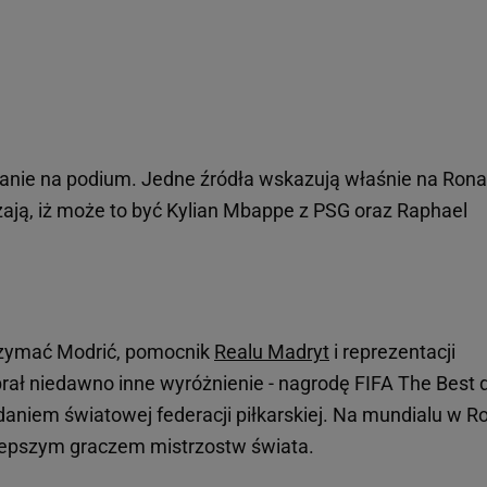
stanie na podium. Jedne źródła wskazują właśnie na Rona
ają, iż może to być Kylian Mbappe z PSG oraz Raphael
trzymać Modrić, pomocnik
Realu Madryt
i reprezentacji
brał niedawno inne wyróżnienie - nagrodę FIFA The Best 
daniem światowej federacji piłkarskiej. Na mundialu w Ro
jlepszym graczem mistrzostw świata.