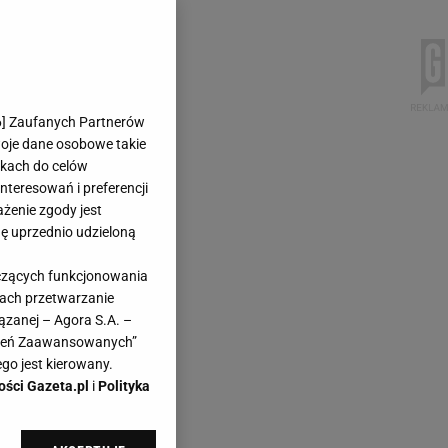
6
] Zaufanych Partnerów
woje dane osobowe takie
likach do celów
teresowań i preferencji
ażenie zgody jest
dę uprzednio udzieloną
yczących funkcjonowania
kach przetwarzanie
ązanej – Agora S.A. –
awień Zaawansowanych”
go jest kierowany.
ości Gazeta.pl
i
Polityka