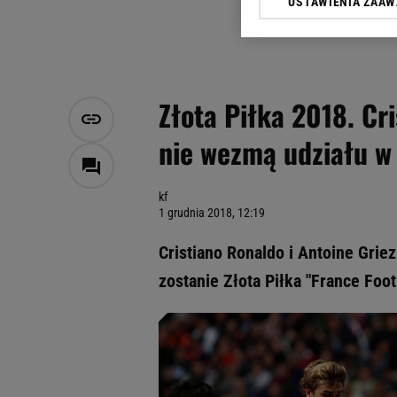
USTAWIENIA ZAA
Klikając „Akceptuję” wyra
Zaufanych Partnerów i A
dotyczące plików cookie,
odnośnik „Ustawienia pr
plików cookie możliwa je
Złota Piłka 2018. Cr
My, nasi Zaufani Partne
nie wezmą udziału w 
Użycie dokładnych danych
Przechowywanie informacji
badnie odbiorców i uleps
kf
1 grudnia 2018, 12:19
Cristiano Ronaldo i Antoine Grie
zostanie Złota Piłka "France Foot