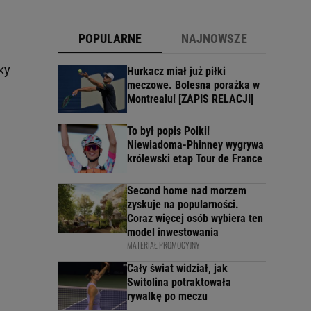
POPULARNE
NAJNOWSZE
ky
Hurkacz miał już piłki
meczowe. Bolesna porażka w
Montrealu! [ZAPIS RELACJI]
To był popis Polki!
Niewiadoma-Phinney wygrywa
królewski etap Tour de France
Second home nad morzem
zyskuje na popularności.
Coraz więcej osób wybiera ten
model inwestowania
MATERIAŁ PROMOCYJNY
Cały świat widział, jak
Switolina potraktowała
rywalkę po meczu