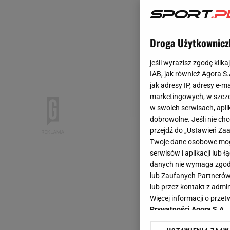
Droga Użytkownicz
jeśli wyrazisz zgodę klika
IAB, jak również Agora S
jak adresy IP, adresy e-m
marketingowych, w szcze
w swoich serwisach, aplik
dobrowolne. Jeśli nie ch
przejdź do „Ustawień Z
Twoje dane osobowe mogą
serwisów i aplikacji lub
danych nie wymaga zgody 
lub Zaufanych Partnerów
lub przez kontakt z admi
Więcej informacji o prz
Prywatności Agora S.A.