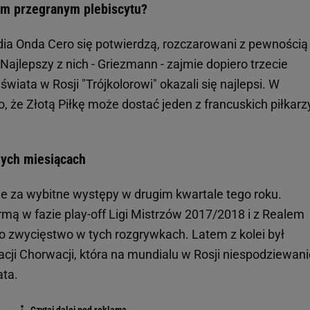
ym przegranym plebiscytu?
adia Onda Cero się potwierdzą, rozczarowani z pewnością
ajlepszy z nich - Griezmann - zajmie dopiero trzecie
wiata w Rosji "Trójkolorowi" okazali się najlepsi. W
 że Złotą Piłkę może dostać jeden z francuskich piłkarz
wych miesiącach
e za wybitne występy w drugim kwartale tego roku.
mą w fazie play-off Ligi Mistrzów 2017/2018 i z Realem
po zwycięstwo w tych rozgrywkach. Latem z kolei był
cji Chorwacji, która na mundialu w Rosji niespodziewani
ta.