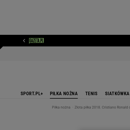
WIADOMOŚCI
NEXT
SPORT
PLOTEK
D
SPORT.PL+
PIŁKA NOŻNA
TENIS
SIATKÓWKA
Piłka nożna
Złota piłka 2018. Cristiano Ronald