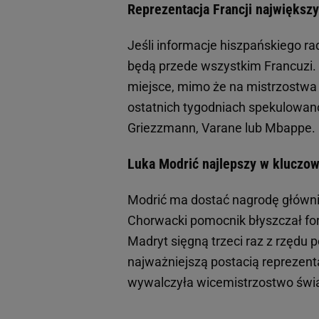
Reprezentacja Francji największ
Jeśli informacje hiszpańskiego r
będą przede wszystkim Francuzi. N
miejsce, mimo że na mistrzostwa ś
ostatnich tygodniach spekulowano,
Griezzmann, Varane lub Mbappe.
Luka Modrić najlepszy w kluczo
Modrić ma dostać nagrodę główni
Chorwacki pomocnik błyszczał for
Madryt sięgną trzeci raz z rzędu 
najważniejszą postacią reprezenta
wywalczyła wicemistrzostwo świa