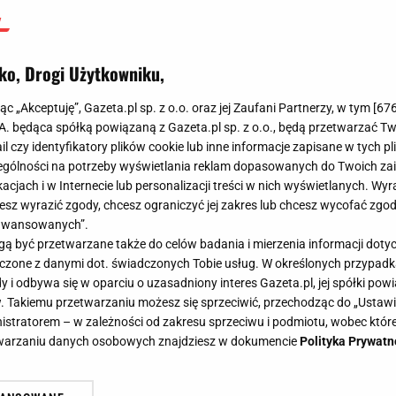
ko, Drogi Użytkowniku,
jąc „Akceptuję”, Gazeta.pl sp. z o.o. oraz jej Zaufani Partnerzy, w tym [
67
.A. będąca spółką powiązaną z Gazeta.pl sp. z o.o., będą przetwarzać T
ail czy identyfikatory plików cookie lub inne informacje zapisane w tych p
gólności na potrzeby wyświetlania reklam dopasowanych do Twoich zain
acjach i w Internecie lub personalizacji treści w nich wyświetlanych. Wyr
cesz wyrazić zgody, chcesz ograniczyć jej zakres lub chcesz wycofać zgo
aawansowanych”.
 być przetwarzane także do celów badania i mierzenia informacji dot
 łączone z danymi dot. świadczonych Tobie usług. W określonych przypad
i odbywa się w oparciu o uzasadniony interes Gazeta.pl, jej spółki powi
. Takiemu przetwarzaniu możesz się sprzeciwić, przechodząc do „Ust
nistratorem – w zależności od zakresu sprzeciwu i podmiotu, wobec które
etwarzaniu danych osobowych znajdziesz w dokumencie
Polityka Prywatn