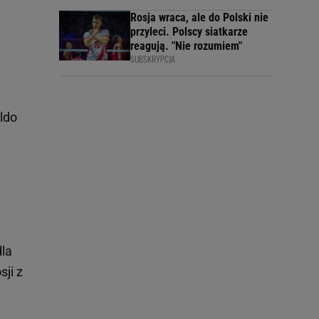
Rosja wraca, ale do Polski nie
przyleci. Polscy siatkarze
reagują. "Nie rozumiem"
SUBSKRYPCJA
ldo
dla
sji z