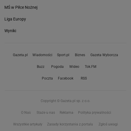
MŚ w Piłce Nożnej
Liga Europy
Wyniki
Gazeta.pl
Wiadomości
Sport.pl
Biznes
Gazeta Wyborcza
Buzz
Pogoda
Wideo
Tok.FM
Poczta
Facebook
RSS
Copyright © Gazeta.pl sp. z o.o.
O Nas
Staże u nas
Reklama
Polityka prywatności
Wszystkie artykuły
Zasady korzystania z portalu
Zgłoś uwagi