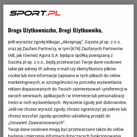
Droga Użytkowniczko, Drogi Użytkowniku,
jeśli wyrazisz zgodę klikając „Akceptuję”, Gazeta.pl sp. z o.o.
oraz jej Zaufani Partnerzy, w tym [
676
] Zaufanych Partnerów
IAB, jak również Agora S.A. będąca spółką powiązaną z
Gazeta.pl sp. z o.o., będą przetwarzać Twoje dane osobowe
takie jak adresy IP, adresy e-mail czy identyfikatory plików
Kilka tygodni temu
walka
na boisku z późniejszymi
cookie lub inne informacje zapisane w tych plikach do celów
wicemistrzami świata, teraz walka dotycząca praw
marketingowych, w szczególności na potrzeby wyświetlania
reklam dopasowanych do Twoich zainteresowań i preferencji w
wizerunkowych i udziału w eliminacjach ME. Duńska
swoich serwisach, aplikacjach i w Internecie lub personalizacji
piłka ma obecnie bardzo duże kłopoty, a występ
treści w nich wyświetlanych. Wyrażenie zgody jest dobrowolne.
kadry Age Hareide w fazie kwalifikacyjnej ME stanął
Jeśli nie chcesz wyrazić zgody, chcesz ograniczyć jej zakres lub
chcesz wycofać zgodę uprzednio udzieloną przejdź do
pod znakiem zapytania. - UEFA jest tutaj bardzo
„Ustawień Zaawansowanych”.
restrykcyjna. To najgorszy możliwy scenariusz -
Twoje dane osobowe mogą być przetwarzane także do celów
przyznaje rzecznik prasowy duńskiego związku.
badania i mierzenia informacji dotyczących funkcjonowania