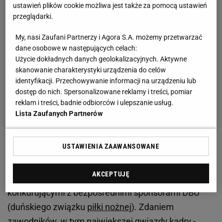
ustawień plików cookie możliwa jest także za pomocą ustawień
przeglądarki.
My, nasi Zaufani Partnerzy i Agora S.A. możemy przetwarzać
dane osobowe w następujących celach:
Użycie dokładnych danych geolokalizacyjnych. Aktywne
skanowanie charakterystyki urządzenia do celów
identyfikacji. Przechowywanie informacji na urządzeniu lub
dostęp do nich. Spersonalizowane reklamy i treści, pomiar
reklam i treści, badnie odbiorców i ulepszanie usług.
Lista Zaufanych Partnerów
USTAWIENIA ZAAWANSOWANE
Konflikt duńskich piłkarzy z tamtejszą federacją
dotyczy braku zgody władz związku na
AKCEPTUJĘ
podpisywanie umów piłkarzy z firmami
konkurującymi z bezpośrednimi sponsorami DBU
(duńskiego związku
piłki nożnej
). Zdaniem
zawodników, w tym największej gwiazdy kadry -