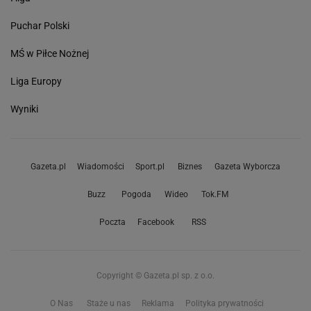
Puchar Polski
MŚ w Piłce Nożnej
Liga Europy
Wyniki
Gazeta.pl
Wiadomości
Sport.pl
Biznes
Gazeta Wyborcza
Buzz
Pogoda
Wideo
Tok.FM
Poczta
Facebook
RSS
Copyright © Gazeta.pl sp. z o.o.
O Nas
Staże u nas
Reklama
Polityka prywatności