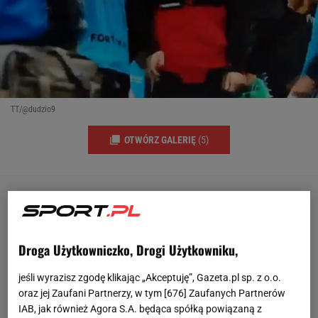
TT/@dudzio9
OTWÓRZ GALERIĘ
(5)
Droga Użytkowniczko, Drogi Użytkowniku,
jeśli wyrazisz zgodę klikając „Akceptuję”, Gazeta.pl sp. z o.o.
oraz jej Zaufani Partnerzy, w tym [
676
] Zaufanych Partnerów
IAB, jak również Agora S.A. będąca spółką powiązaną z