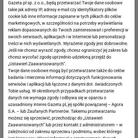
Gazeta.pl sp. z o.o., będą przetwarzać Twoje dane osobowe
takie jak adresy IP, adresy e-mail czy identyfikatory plików
cookie lub inne informacje zapisane w tych plikach do celów
marketingowych, w szczególności na potrzeby wyświetlania
reklam dopasowanych do Twoich zainteresowań i preferencji w
swoich serwisach, aplikacjach i w Internecie lub personalizacji
treści w nich wyświetlanych. Wyrażenie zgody jest dobrowolne.
Jeśli nie chcesz wyrazić zgody, chcesz ograniczyć jej zakres lub
chcesz wycofać zgodę uprzednio udzieloną przejdź do
„Ustawień Zaawansowanych”.
Twoje dane osobowe mogą być przetwarzane także do celów
badania i mierzenia informacji dotyczących funkcjonowania
serwisów i aplikacji lub łączone z danymi dot. świadczonych
Tobie usług. W określonych przypadkach przetwarzanie
Sympatycy Wisły Kraków liczyli na kolejny dobry
danych nie wymaga zgody i odbywa się w oparciu o
występ swojej drużyny w niedzielnym spotkaniu
uzasadniony interes Gazeta.pl, jej spółki powiązanej – Agora
S.A. – lub Zaufanych Partnerów. Takiemu przetwarzaniu
przeciwko Legii. Niedawno w
Warszawie
"Biała
możesz się sprzeciwić, przechodząc do „Ustawień
Gwiazda" wygrała 2:0, więc oczekiwania były
Zaawansowanych” lub przez kontakt z administratorem – w
ogromne.
zależności od zakresu sprzeciwu i podmiotu, wobec którego