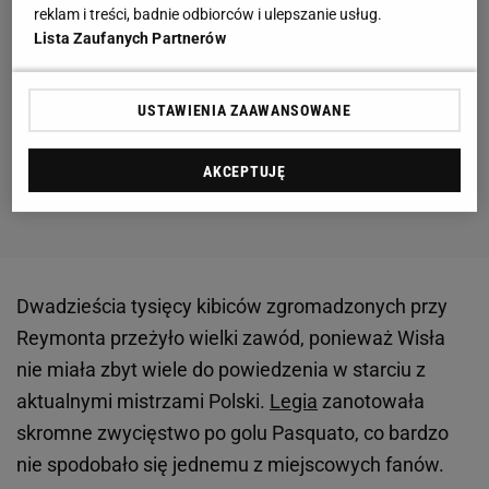
reklam i treści, badnie odbiorców i ulepszanie usług.
Lista Zaufanych Partnerów
USTAWIENIA ZAAWANSOWANE
AKCEPTUJĘ
Dwadzieścia tysięcy kibiców zgromadzonych przy
Reymonta przeżyło wielki zawód, ponieważ Wisła
nie miała zbyt wiele do powiedzenia w starciu z
aktualnymi mistrzami Polski.
Legia
zanotowała
skromne zwycięstwo po golu Pasquato, co bardzo
nie spodobało się jednemu z miejscowych fanów.