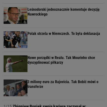
Leśnodorski jednoznacznie komentuje decyzję
Nawrockiego
Polak strzela w Niemczech. To była deklasacja
Nowe porządki w Realu. Tak Mourinho chce
dyscyplinować piłkarzy
3 miliony euro za Rajovicia. Tak Bobić mówi o
transferze
1/15
Zbigniew Boniek swoją karierę zaczynał w: