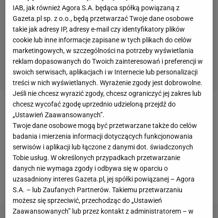
IAB, jak również Agora S.A. będąca spółką powiązaną z
Gazeta.pl sp. z o.o., będą przetwarzać Twoje dane osobowe
takie jak adresy IP, adresy e-mail czy identyfikatory plików
cookie lub inne informacje zapisane w tych plikach do celów
marketingowych, w szczególności na potrzeby wyświetlania
reklam dopasowanych do Twoich zainteresowań i preferencji w
swoich serwisach, aplikacjach i w Internecie lub personalizacji
treści w nich wyświetlanych. Wyrażenie zgody jest dobrowolne.
Jeśli nie chcesz wyrazić zgody, chcesz ograniczyć jej zakres lub
chcesz wycofać zgodę uprzednio udzieloną przejdź do
O swojej decyzji trener poinformował w
piątek
na
„Ustawień Zaawansowanych”.
konferencji prasowej. Będzie to piętnasty mecz
Twoje dane osobowe mogą być przetwarzane także do celów
badania i mierzenia informacji dotyczących funkcjonowania
Polaka w Serie A w tym sezonie. Liczby
Szczęsnego
serwisów i aplikacji lub łączone z danymi dot. świadczonych
są do tej pory imponujące - w 14 występach puścił
Tobie usług. W określonych przypadkach przetwarzanie
zaledwie 6 bramek, zachowując czyste konto w 10
danych nie wymaga zgody i odbywa się w oparciu o
uzasadniony interes Gazeta.pl, jej spółki powiązanej – Agora
spotkaniach.
S.A. – lub Zaufanych Partnerów. Takiemu przetwarzaniu
możesz się sprzeciwić, przechodząc do „Ustawień
Zaawansowanych” lub przez kontakt z administratorem – w