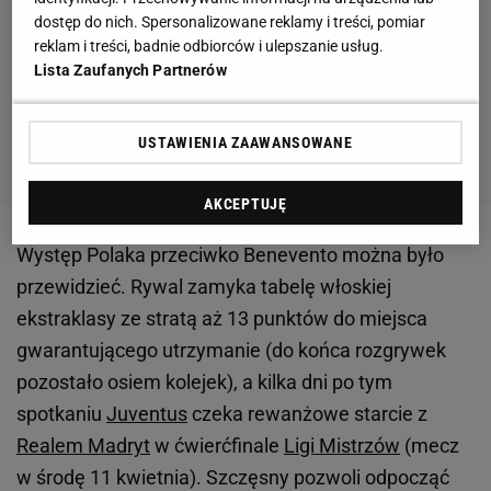
dostęp do nich. Spersonalizowane reklamy i treści, pomiar
reklam i treści, badnie odbiorców i ulepszanie usług.
Lista Zaufanych Partnerów
USTAWIENIA ZAAWANSOWANE
AKCEPTUJĘ
Występ Polaka przeciwko Benevento można było
przewidzieć. Rywal zamyka tabelę włoskiej
ekstraklasy ze stratą aż 13 punktów do miejsca
gwarantującego utrzymanie (do końca rozgrywek
pozostało osiem kolejek), a kilka dni po tym
spotkaniu
Juventus
czeka rewanżowe starcie z
Realem Madryt
w ćwierćfinale
Ligi Mistrzów
(mecz
w środę 11 kwietnia). Szczęsny pozwoli odpocząć