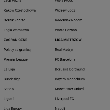
Lech Poznań
Wisła Płock
Raków Częstochowa
Widzew Łódź
Górnik Zabrze
Radomiak Radom
Legia Warszawa
Warta Poznań
ZAGRANICZNE
LIGA MISTRZÓW
Polacy za granicą
Real Madryt
Premier League
FC Barcelona
La Liga
Borussia Dortmund
Bundesliga
Bayern Monachium
Serie A
Manchester United
Ligue 1
Liverpool FC
Liga Europy
Napoli