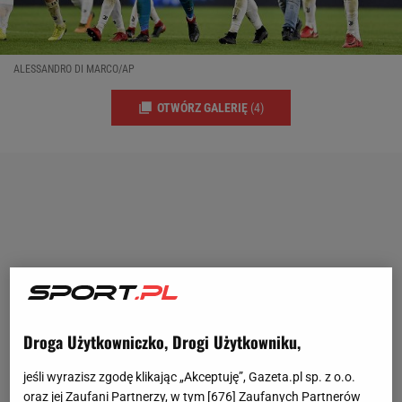
ALESSANDRO DI MARCO/AP
OTWÓRZ GALERIĘ
(4)
Droga Użytkowniczko, Drogi Użytkowniku,
jeśli wyrazisz zgodę klikając „Akceptuję”, Gazeta.pl sp. z o.o.
oraz jej Zaufani Partnerzy, w tym [
676
] Zaufanych Partnerów