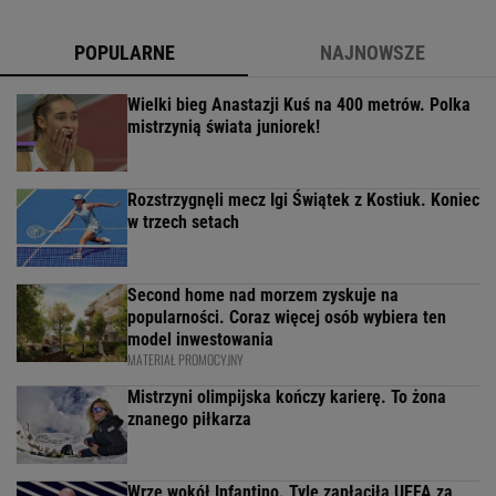
POPULARNE
NAJNOWSZE
Wielki bieg Anastazji Kuś na 400 metrów. Polka
mistrzynią świata juniorek!
Rozstrzygnęli mecz Igi Świątek z Kostiuk. Koniec
w trzech setach
Second home nad morzem zyskuje na
popularności. Coraz więcej osób wybiera ten
model inwestowania
MATERIAŁ PROMOCYJNY
Mistrzyni olimpijska kończy karierę. To żona
znanego piłkarza
Wrze wokół Infantino. Tyle zapłaciła UEFA za