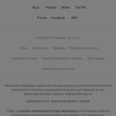
Buzz
Pogoda
Wideo
Tok.FM
Poczta
Facebook
RSS
Copyright © Gazeta.pl sp. z o.o.
O Nas
Staże u nas
Reklama
Polityka prywatności
Wszystkie artykuły
Zasady korzystania z portalu
Zgłoś uwagi
Ustawienia prywatności
Właściciel niniejszego serwisu nie wyraża zgody na zwielokrotnianie ani inne
korzystanie z utworów rozpowszechnionych w tym serwisie, w celu
eksploracji tekstów i danych. Więcej informacji w
zastrzeżeniu dot. eksploracji tekstów i danych
Treści z
serwisów internetowych Grupy Wyborcza.pl
oraz serwisu tokfm.pl
prezentujemy w ramach komercyjnej współpracy z ich wydawcami: