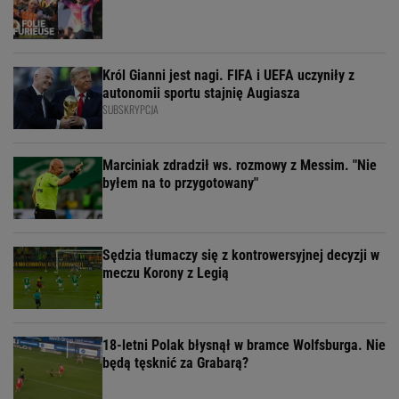
Król Gianni jest nagi. FIFA i UEFA uczyniły z
autonomii sportu stajnię Augiasza
SUBSKRYPCJA
Marciniak zdradził ws. rozmowy z Messim. "Nie
byłem na to przygotowany"
Sędzia tłumaczy się z kontrowersyjnej decyzji w
meczu Korony z Legią
18-letni Polak błysnął w bramce Wolfsburga. Nie
będą tęsknić za Grabarą?