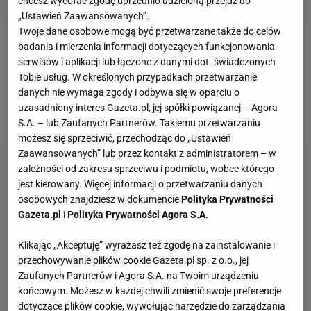
chcesz wycofać zgodę uprzednio udzieloną przejdź do
„Ustawień Zaawansowanych”.
Twoje dane osobowe mogą być przetwarzane także do celów
badania i mierzenia informacji dotyczących funkcjonowania
Lizarazu
uważa, że VAR zepsuł spotkanie o Puchar
serwisów i aplikacji lub łączone z danymi dot. świadczonych
Ligi Francuskiej
. Sędziowie nie uznali bramki
Tobie usług. W określonych przypadkach przetwarzanie
Radamela Falcao, którą Kolumbijczyk zdobył przy
danych nie wymaga zgody i odbywa się w oparciu o
uzasadniony interes Gazeta.pl, jej spółki powiązanej – Agora
wyniku
2:0 dla PSG.
S.A. – lub Zaufanych Partnerów. Takiemu przetwarzaniu
możesz się sprzeciwić, przechodząc do „Ustawień
Zaawansowanych” lub przez kontakt z administratorem – w
zależności od zakresu sprzeciwu i podmiotu, wobec którego
jest kierowany. Więcej informacji o przetwarzaniu danych
osobowych znajdziesz w dokumencie
Polityka Prywatności
Gazeta.pl
i
Polityka Prywatności Agora S.A.
Klikając „Akceptuję” wyrażasz też zgodę na zainstalowanie i
przechowywanie plików cookie Gazeta.pl sp. z o.o., jej
Zaufanych Partnerów i Agora S.A. na Twoim urządzeniu
końcowym. Możesz w każdej chwili zmienić swoje preferencje
dotyczące plików cookie, wywołując narzędzie do zarządzania