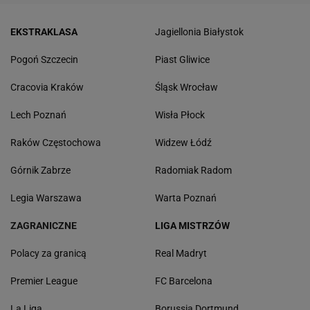
EKSTRAKLASA
Jagiellonia Białystok
Pogoń Szczecin
Piast Gliwice
Cracovia Kraków
Śląsk Wrocław
Lech Poznań
Wisła Płock
Raków Częstochowa
Widzew Łódź
Górnik Zabrze
Radomiak Radom
Legia Warszawa
Warta Poznań
ZAGRANICZNE
LIGA MISTRZÓW
Polacy za granicą
Real Madryt
Premier League
FC Barcelona
La Liga
Borussia Dortmund