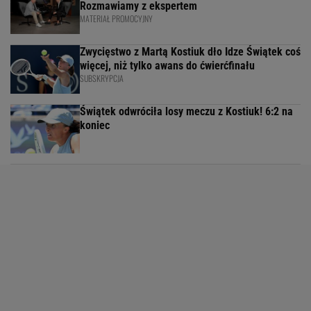
Rozmawiamy z ekspertem
MATERIAŁ PROMOCYJNY
Zwycięstwo z Martą Kostiuk dło Idze Świątek coś
więcej, niż tylko awans do ćwierćfinału
SUBSKRYPCJA
Świątek odwróciła losy meczu z Kostiuk! 6:2 na
koniec