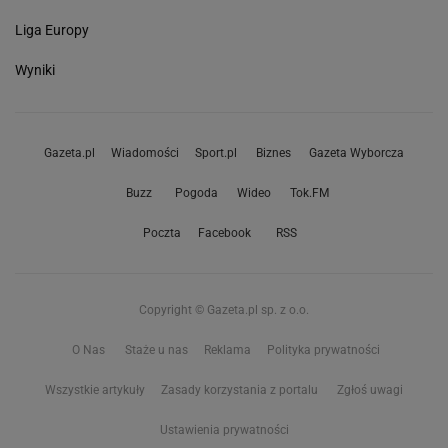
Liga Europy
Wyniki
Gazeta.pl
Wiadomości
Sport.pl
Biznes
Gazeta Wyborcza
Buzz
Pogoda
Wideo
Tok.FM
Poczta
Facebook
RSS
Copyright © Gazeta.pl sp. z o.o.
O Nas
Staże u nas
Reklama
Polityka prywatności
Wszystkie artykuły
Zasady korzystania z portalu
Zgłoś uwagi
Ustawienia prywatności