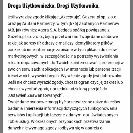
Droga Użytkowniczko, Drogi Użytkowniku,
jeśli wyrazisz zgodę klikając „Akceptuję”, Gazeta.pl sp. z o.o.
oraz jej Zaufani Partnerzy, w tym [
676
] Zaufanych Partnerów
IAB, jak również Agora S.A. będąca spółką powiązaną z
Gazeta.pl sp. z o.o., będą przetwarzać Twoje dane osobowe
takie jak adresy IP, adresy e-mail czy identyfikatory plików
cookie lub inne informacje zapisane w tych plikach do celów
marketingowych, w szczególności na potrzeby wyświetlania
reklam dopasowanych do Twoich zainteresowań i preferencji w
swoich serwisach, aplikacjach i w Internecie lub personalizacji
treści w nich wyświetlanych. Wyrażenie zgody jest dobrowolne.
Jeśli nie chcesz wyrazić zgody, chcesz ograniczyć jej zakres lub
chcesz wycofać zgodę uprzednio udzieloną przejdź do
„Ustawień Zaawansowanych”.
Twoje dane osobowe mogą być przetwarzane także do celów
badania i mierzenia informacji dotyczących funkcjonowania
Gospodarze strzelanie rozpoczęli już w 5. minucie
serwisów i aplikacji lub łączone z danymi dot. świadczonych
meczu
. Prostopadłe podanie Thomasa Muellera
Tobie usług. W określonych przypadkach przetwarzanie
wykorzystał Robert Lewandowski, który pewnym
danych nie wymaga zgody i odbywa się w oparciu o