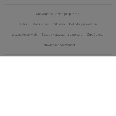
Copyright © Gazeta.pl sp. z o.o.
O Nas
Staże u nas
Reklama
Polityka prywatności
Wszystkie artykuły
Zasady korzystania z portalu
Zgłoś uwagi
Ustawienia prywatności
Właściciel niniejszego serwisu nie wyraża zgody na zwielokrotnianie ani inne
korzystanie z utworów rozpowszechnionych w tym serwisie, w celu
eksploracji tekstów i danych. Więcej informacji w
zastrzeżeniu dot. eksploracji tekstów i danych
Treści z
serwisów internetowych Grupy Wyborcza.pl
oraz serwisu tokfm.pl
prezentujemy w ramach komercyjnej współpracy z ich wydawcami:
Wyborcza sp. z o.o. oraz Grupą Radiową Agory sp. z o.o.
Wybrane treści z serwisu Sport.pl są dostępne po wykupieniu płatnej
subskrypcji