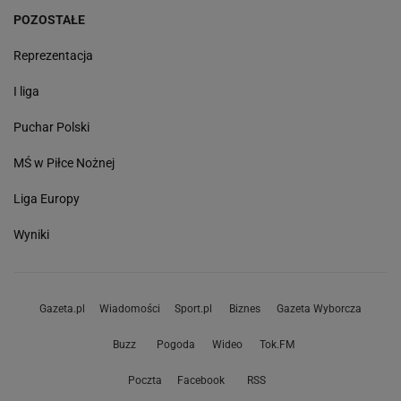
POZOSTAŁE
Reprezentacja
I liga
Puchar Polski
MŚ w Piłce Nożnej
Liga Europy
Wyniki
Gazeta.pl
Wiadomości
Sport.pl
Biznes
Gazeta Wyborcza
Buzz
Pogoda
Wideo
Tok.FM
Poczta
Facebook
RSS