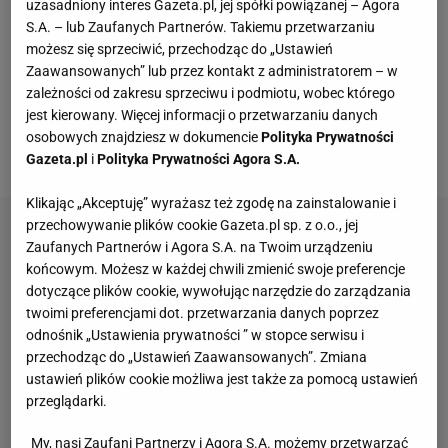
uzasadniony interes Gazeta.pl, jej spółki powiązanej – Agora
strzałem pokonał Romana Burkiego. Bramka Polaka
S.A. – lub Zaufanych Partnerów. Takiemu przetwarzaniu
wzbudziła wiele kontrowersji – obrońcy z
możesz się sprzeciwić, przechodząc do „Ustawień
Dortmundu sygnalizowali pozycję spaloną kapitana
Zaawansowanych” lub przez kontakt z administratorem – w
reprezentacji Polski, jak się okazało, słusznie. Arbiter
zależności od zakresu sprzeciwu i podmiotu, wobec którego
jest kierowany. Więcej informacji o przetwarzaniu danych
nie zdecydował się jednak na skorzystanie z
osobowych znajdziesz w dokumencie
Polityka Prywatności
technologii VAR i zaliczył gola.
Gazeta.pl
i
Polityka Prywatności Agora S.A.
Klikając „Akceptuję” wyrażasz też zgodę na zainstalowanie i
przechowywanie plików cookie Gazeta.pl sp. z o.o., jej
Zaufanych Partnerów i Agora S.A. na Twoim urządzeniu
końcowym. Możesz w każdej chwili zmienić swoje preferencje
dotyczące plików cookie, wywołując narzędzie do zarządzania
twoimi preferencjami dot. przetwarzania danych poprzez
odnośnik „Ustawienia prywatności ” w stopce serwisu i
przechodząc do „Ustawień Zaawansowanych”. Zmiana
ustawień plików cookie możliwa jest także za pomocą ustawień
przeglądarki.
My, nasi Zaufani Partnerzy i Agora S.A. możemy przetwarzać