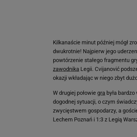
Kilkanaście minut później mógł zro
dwukrotnie! Najpierw jego uderzeni
powtórzenie stałego fragmentu gry
zawodnika
Legii. Cvijanović podsz
okazji wkładając w niego zbyt dużo 
W drugiej połowie
gra
była bardzo 
dogodnej sytuacji, o czym świadczy
zwycięstwem gospodarzy, a goście z
Lechem Poznań i 1:3 z Legią Wars