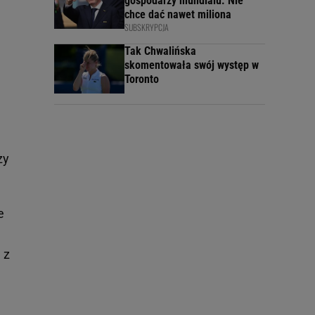
gospodarzy mundialu. Nie
chce dać nawet miliona
SUBSKRYPCJA
Tak Chwalińska
skomentowała swój występ w
Toronto
zy
e
 z