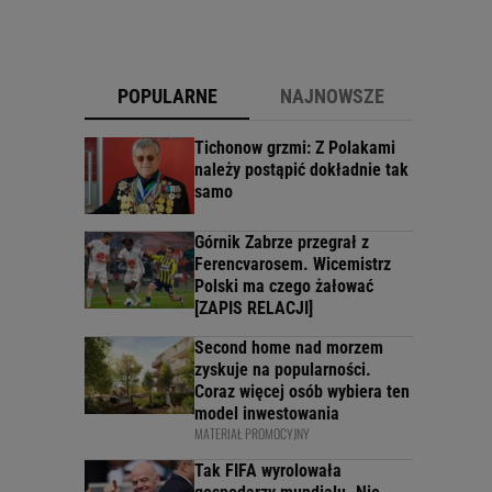
POPULARNE
NAJNOWSZE
Tichonow grzmi: Z Polakami
należy postąpić dokładnie tak
samo
Górnik Zabrze przegrał z
Ferencvarosem. Wicemistrz
Polski ma czego żałować
[ZAPIS RELACJI]
Second home nad morzem
zyskuje na popularności.
Coraz więcej osób wybiera ten
model inwestowania
MATERIAŁ PROMOCYJNY
Tak FIFA wyrolowała