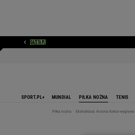
WIADOMOŚCI
NEXT
SPORT
PLOTEK
D
SPORT.PL+
MUNDIAL
PIŁKA NOŻNA
TENIS
Piłka nożna
Ekstraklasa. Korona Kielce wygrywa