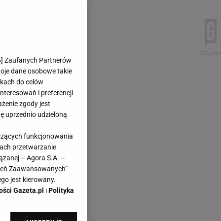
6
] Zaufanych Partnerów
woje dane osobowe takie
likach do celów
teresowań i preferencji
ażenie zgody jest
dę uprzednio udzieloną
yczących funkcjonowania
kach przetwarzanie
ązanej – Agora S.A. –
awień Zaawansowanych”
go jest kierowany.
ości Gazeta.pl
i
Polityka