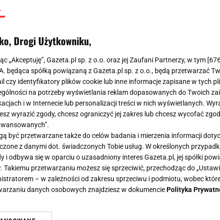
ko, Drogi Użytkowniku,
jąc „Akceptuję”, Gazeta.pl sp. z o.o. oraz jej Zaufani Partnerzy, w tym [
67
.A. będąca spółką powiązaną z Gazeta.pl sp. z o.o., będą przetwarzać T
ail czy identyfikatory plików cookie lub inne informacje zapisane w tych p
gólności na potrzeby wyświetlania reklam dopasowanych do Twoich zain
acjach i w Internecie lub personalizacji treści w nich wyświetlanych. Wyr
cesz wyrazić zgody, chcesz ograniczyć jej zakres lub chcesz wycofać zgo
aawansowanych”.
 być przetwarzane także do celów badania i mierzenia informacji dot
 łączone z danymi dot. świadczonych Tobie usług. W określonych przypad
i odbywa się w oparciu o uzasadniony interes Gazeta.pl, jej spółki powi
. Takiemu przetwarzaniu możesz się sprzeciwić, przechodząc do „Ust
nistratorem – w zależności od zakresu sprzeciwu i podmiotu, wobec które
etwarzaniu danych osobowych znajdziesz w dokumencie
Polityka Prywatn