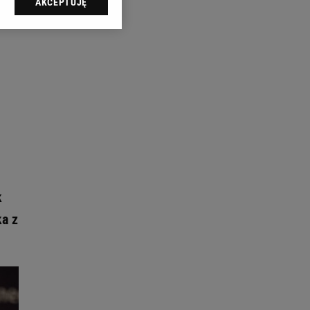
AKCEPTUJĘ
l sp. z o.o., jej
ić swoje preferencje
arzania danych poprzez
ych”. Zmiana ustawień
ach:
 celów identyfikacji.
omiar reklam i treści,
k
ka z