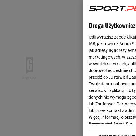
Droga Użytkownicz
jeśli wyrazisz zgodę klika
IAB, jak również Agora S
jak adresy IP, adresy e-m
marketingowych, w szcze
w swoich serwisach, aplik
dobrowolne. Jeśli nie ch
przejdź do „Ustawień Z
Twoje dane osobowe mogą
serwisów i aplikacji lub
danych nie wymaga zgody 
lub Zaufanych Partnerów
lub przez kontakt z admi
Więcej informacji o prz
Prywatności Agora S.A.