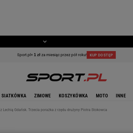
ZIECKO
MOTO
SIATKÓWKA
ZIMOWE
KOSZYKÓWKA
MOTO
INNE
 z Lechią Gdańsk. Trzecia porażka z rzędu drużyny Piotra Stokowca