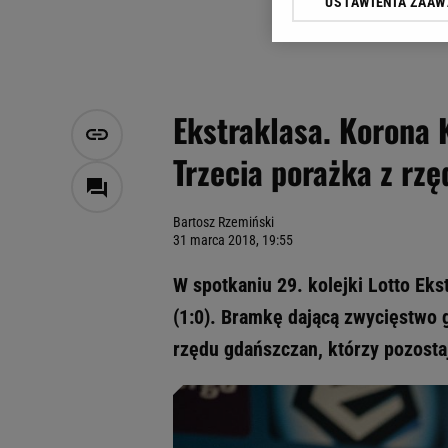
USTAWIENIA ZAA
Klikając „Akceptuję” wyra
Zaufanych Partnerów i A
dotyczące plików cookie,
odnośnik „Ustawienia pr
plików cookie możliwa je
Ekstraklasa. Korona 
My, nasi Zaufani Partne
Trzecia porażka z rz
Użycie dokładnych danych
Przechowywanie informacji
badnie odbiorców i uleps
Bartosz Rzemiński
31 marca 2018, 19:55
W spotkaniu 29. kolejki Lotto Eks
(1:0). Bramkę dającą zwycięstwo 
rzędu gdańszczan, którzy pozostaj