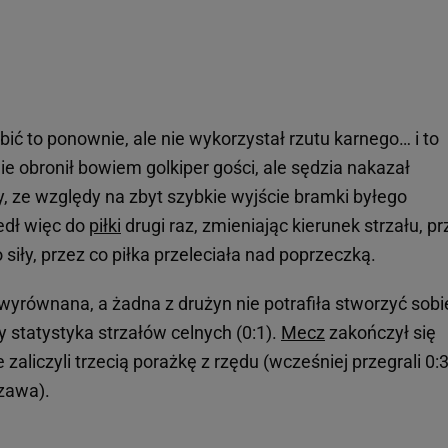
bić to ponownie, ale nie wykorzystał rzutu karnego… i to
e obronił bowiem golkiper gości, ale sędzia nakazał
, ze względy na zbyt szybkie wyjście bramki byłego
edł więc do
piłki
drugi raz, zmieniając kierunek strzału, pr
siły, przez co piłka przeleciała nad poprzeczką.
wyrównana, a żadna z drużyn nie potrafiła stworzyć sobi
 statystyka strzałów celnych (0:1).
Mecz
zakończył się
aliczyli trzecią porażkę z rzędu (wcześniej przegrali 0:3
zawa).