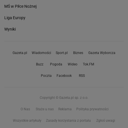
MŚ w Piłce Nożnej
Liga Europy
Wyniki
Gazeta.pl
Wiadomości
Sport.pl
Biznes
Gazeta Wyborcza
Buzz
Pogoda
Wideo
Tok.FM
Poczta
Facebook
RSS
Copyright © Gazeta.pl sp. z o.o.
O Nas
Staże u nas
Reklama
Polityka prywatności
Wszystkie artykuły
Zasady korzystania z portalu
Zgłoś uwagi