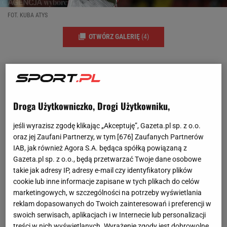
FOT. KUBA ATYS
OTWÓRZ GALERIĘ
(4)
Droga Użytkowniczko, Drogi Użytkowniku,
jeśli wyrazisz zgodę klikając „Akceptuję”, Gazeta.pl sp. z o.o.
oraz jej Zaufani Partnerzy, w tym [
676
] Zaufanych Partnerów
IAB, jak również Agora S.A. będąca spółką powiązaną z
Gazeta.pl sp. z o.o., będą przetwarzać Twoje dane osobowe
takie jak adresy IP, adresy e-mail czy identyfikatory plików
cookie lub inne informacje zapisane w tych plikach do celów
marketingowych, w szczególności na potrzeby wyświetlania
reklam dopasowanych do Twoich zainteresowań i preferencji w
swoich serwisach, aplikacjach i w Internecie lub personalizacji
treści w nich wyświetlanych. Wyrażenie zgody jest dobrowolne.