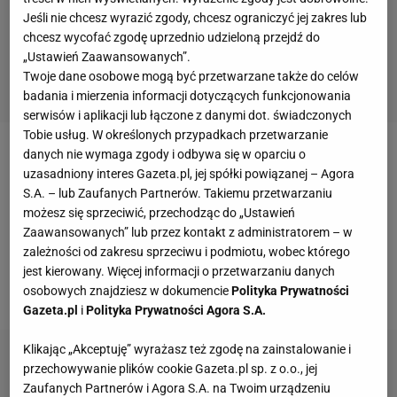
Jeśli nie chcesz wyrazić zgody, chcesz ograniczyć jej zakres lub
chcesz wycofać zgodę uprzednio udzieloną przejdź do
„Ustawień Zaawansowanych”.
Twoje dane osobowe mogą być przetwarzane także do celów
badania i mierzenia informacji dotyczących funkcjonowania
serwisów i aplikacji lub łączone z danymi dot. świadczonych
Tobie usług. W określonych przypadkach przetwarzanie
danych nie wymaga zgody i odbywa się w oparciu o
W 2017 roku Robert i Ania
Lewandowscy
przelali 100
uzasadniony interes Gazeta.pl, jej spółki powiązanej – Agora
tysięcy złotych na zbiórkę dla "Antosia Rudzkiego".
S.A. – lub Zaufanych Partnerów. Takiemu przetwarzaniu
Chłopiec miał chorować na złośliwy nowotwór
oka
, a
możesz się sprzeciwić, przechodząc do „Ustawień
Zaawansowanych” lub przez kontakt z administratorem – w
na leczenie potrzebne było pół miliona złotych. Jak
zależności od zakresu sprzeciwu i podmiotu, wobec którego
się później okazało, chłopiec wcale nie istniał, a za
jest kierowany. Więcej informacji o przetwarzaniu danych
fałszywą zbiórką stał Michał S.
osobowych znajdziesz w dokumencie
Polityka Prywatności
Gazeta.pl
i
Polityka Prywatności Agora S.A.
Klikając „Akceptuję” wyrażasz też zgodę na zainstalowanie i
przechowywanie plików cookie Gazeta.pl sp. z o.o., jej
Zaufanych Partnerów i Agora S.A. na Twoim urządzeniu