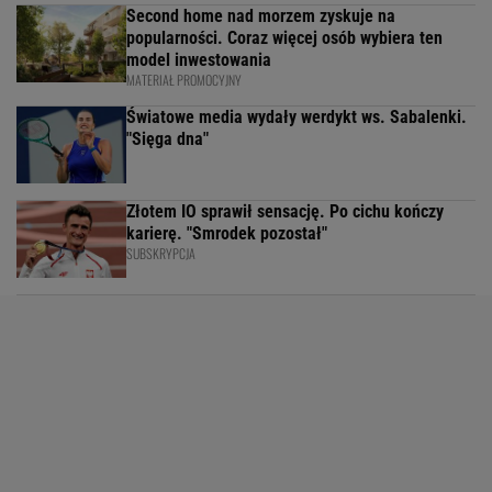
Second home nad morzem zyskuje na
popularności. Coraz więcej osób wybiera ten
model inwestowania
MATERIAŁ PROMOCYJNY
Światowe media wydały werdykt ws. Sabalenki.
"Sięga dna"
Złotem IO sprawił sensację. Po cichu kończy
karierę. "Smrodek pozostał"
SUBSKRYPCJA