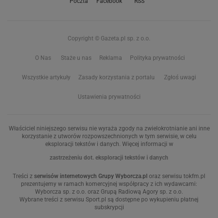
Poczta
Facebook
RSS
Copyright © Gazeta.pl sp. z o.o.
O Nas
Staże u nas
Reklama
Polityka prywatności
Wszystkie artykuły
Zasady korzystania z portalu
Zgłoś uwagi
Ustawienia prywatności
Właściciel niniejszego serwisu nie wyraża zgody na zwielokrotnianie ani inne
korzystanie z utworów rozpowszechnionych w tym serwisie, w celu
eksploracji tekstów i danych. Więcej informacji w
zastrzeżeniu dot. eksploracji tekstów i danych
Treści z
serwisów internetowych Grupy Wyborcza.pl
oraz serwisu tokfm.pl
prezentujemy w ramach komercyjnej współpracy z ich wydawcami:
Wyborcza sp. z o.o. oraz Grupą Radiową Agory sp. z o.o.
Wybrane treści z serwisu Sport.pl są dostępne po wykupieniu płatnej
subskrypcji