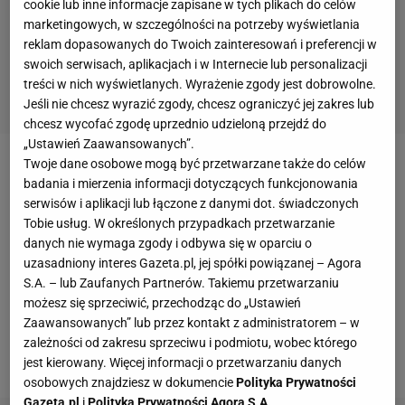
cookie lub inne informacje zapisane w tych plikach do celów
marketingowych, w szczególności na potrzeby wyświetlania
reklam dopasowanych do Twoich zainteresowań i preferencji w
swoich serwisach, aplikacjach i w Internecie lub personalizacji
treści w nich wyświetlanych. Wyrażenie zgody jest dobrowolne.
Jeśli nie chcesz wyrazić zgody, chcesz ograniczyć jej zakres lub
chcesz wycofać zgodę uprzednio udzieloną przejdź do
„Ustawień Zaawansowanych”.
Twoje dane osobowe mogą być przetwarzane także do celów
Była 37. minuta meczu, kiedy
Casemiro
dograł piłkę
badania i mierzenia informacji dotyczących funkcjonowania
w pole karne do Sergio Ramosa. Defensor
serwisów i aplikacji lub łączone z danymi dot. świadczonych
Tobie usług. W określonych przypadkach przetwarzanie
„Królewskich” próbował zdobyć bramkę głową, ale
danych nie wymaga zgody i odbywa się w oparciu o
pechowo „nadział się” na kopnięcie Lucasa
uzasadniony interes Gazeta.pl, jej spółki powiązanej – Agora
Hernandeza i zalał się krwią. Pierwszą połowę
S.A. – lub Zaufanych Partnerów. Takiemu przetwarzaniu
możesz się sprzeciwić, przechodząc do „Ustawień
dokończył z wacikami w nosie, na drugą już nie
Zaawansowanych” lub przez kontakt z administratorem – w
wybiegł – został zmieniony przez Nacho
zależności od zakresu sprzeciwu i podmiotu, wobec którego
Fernandeza.
jest kierowany. Więcej informacji o przetwarzaniu danych
osobowych znajdziesz w dokumencie
Polityka Prywatności
Gazeta.pl
i
Polityka Prywatności Agora S.A.