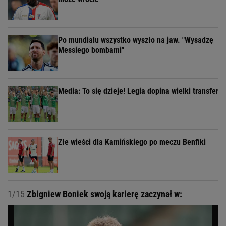
Po mundialu wszystko wyszło na jaw. "Wysadzę
Messiego bombami"
Media: To się dzieje! Legia dopina wielki transfer
Złe wieści dla Kamińskiego po meczu Benfiki
1/15
Zbigniew Boniek swoją karierę zaczynał w: