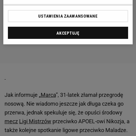
USTAWIENIA ZAAWANSOWANE
AKCEPTUJĘ
Jak informuje „
Marca
”, 31-latek złamał przegrodę
nosową. Nie wiadomo jeszcze jak długa czeka go
przerwa, jednak spekuluje się, że opuści środowy
mecz
Ligi Mistrzów
przeciwko APOEL-owi Nikozja, a
także kolejne spotkanie ligowe przeciwko Maladze.