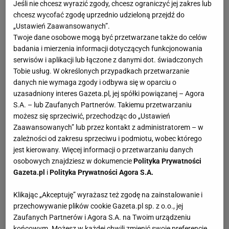
Jeśli nie chcesz wyrazić zgody, chcesz ograniczyć jej zakres lub
1:1 i w Mołdawii musza odnieść zwycięstwo, lub
chcesz wycofać zgodę uprzednio udzieloną przejdź do
„Ustawień Zaawansowanych”.
remis wyższy niż 1:1, by awansować.
Twoje dane osobowe mogą być przetwarzane także do celów
badania i mierzenia informacji dotyczących funkcjonowania
serwisów i aplikacji lub łączone z danymi dot. świadczonych
Tobie usług. W określonych przypadkach przetwarzanie
danych nie wymaga zgody i odbywa się w oparciu o
uzasadniony interes Gazeta.pl, jej spółki powiązanej – Agora
S.A. – lub Zaufanych Partnerów. Takiemu przetwarzaniu
możesz się sprzeciwić, przechodząc do „Ustawień
Zaawansowanych” lub przez kontakt z administratorem – w
zależności od zakresu sprzeciwu i podmiotu, wobec którego
jest kierowany. Więcej informacji o przetwarzaniu danych
osobowych znajdziesz w dokumencie
Polityka Prywatności
Gazeta.pl
i
Polityka Prywatności Agora S.A.
Klikając „Akceptuję” wyrażasz też zgodę na zainstalowanie i
przechowywanie plików cookie Gazeta.pl sp. z o.o., jej
Zaufanych Partnerów i Agora S.A. na Twoim urządzeniu
końcowym. Możesz w każdej chwili zmienić swoje preferencje