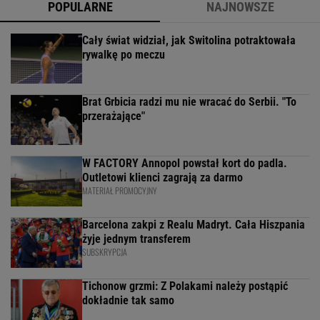
POPULARNE
NAJNOWSZE
Cały świat widział, jak Switolina potraktowała
rywalkę po meczu
Brat Grbicia radzi mu nie wracać do Serbii. "To
przerażające"
W FACTORY Annopol powstał kort do padla.
Outletowi klienci zagrają za darmo
MATERIAŁ PROMOCYJNY
Barcelona zakpi z Realu Madryt. Cała Hiszpania
żyje jednym transferem
SUBSKRYPCJA
Tichonow grzmi: Z Polakami należy postąpić
dokładnie tak samo