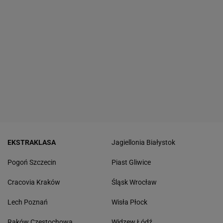
EKSTRAKLASA
Jagiellonia Białystok
Pogoń Szczecin
Piast Gliwice
Cracovia Kraków
Śląsk Wrocław
Lech Poznań
Wisła Płock
Raków Częstochowa
Widzew Łódź