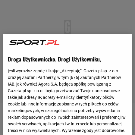
Droga Użytkowniczko, Drogi Użytkowniku,
jeśli wyrazisz zgodę klikając „Akceptuję”, Gazeta.pl sp. z o.o.
oraz jej Zaufani Partnerzy, w tym [
676
] Zaufanych Partnerów
IAB, jak również Agora S.A. będąca spółką powiązaną z
Gazeta.pl sp. z o.o., będą przetwarzać Twoje dane osobowe
takie jak adresy IP, adresy e-mail czy identyfikatory plików
cookie lub inne informacje zapisane w tych plikach do celów
marketingowych, w szczególności na potrzeby wyświetlania
Już w czwartek dojdzie do
meczu
rewanżowego
reklam dopasowanych do Twoich zainteresowań i preferencji w
swoich serwisach, aplikacjach i w Internecie lub personalizacji
między Sheriffem Tyraspol, a Legią Warszawa. W
treści w nich wyświetlanych. Wyrażenie zgody jest dobrowolne.
pierwszym spotkaniu mistrzowie Polski zremisowali