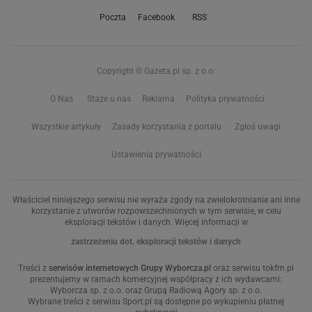
Poczta
Facebook
RSS
Copyright © Gazeta.pl sp. z o.o.
O Nas
Staże u nas
Reklama
Polityka prywatności
Wszystkie artykuły
Zasady korzystania z portalu
Zgłoś uwagi
Ustawienia prywatności
Właściciel niniejszego serwisu nie wyraża zgody na zwielokrotnianie ani inne
korzystanie z utworów rozpowszechnionych w tym serwisie, w celu
eksploracji tekstów i danych. Więcej informacji w
zastrzeżeniu dot. eksploracji tekstów i danych
Treści z
serwisów internetowych Grupy Wyborcza.pl
oraz serwisu tokfm.pl
prezentujemy w ramach komercyjnej współpracy z ich wydawcami:
Wyborcza sp. z o.o. oraz Grupą Radiową Agory sp. z o.o.
Wybrane treści z serwisu Sport.pl są dostępne po wykupieniu płatnej