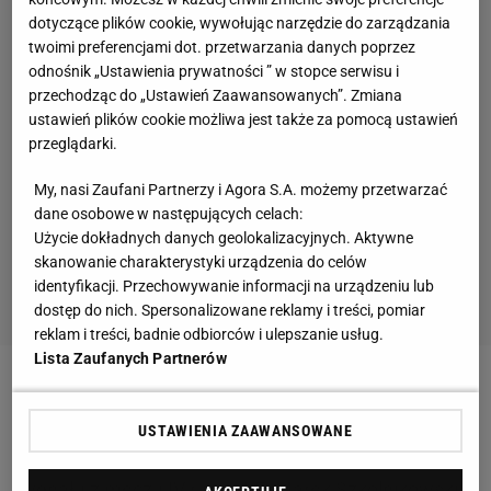
dotyczące plików cookie, wywołując narzędzie do zarządzania
twoimi preferencjami dot. przetwarzania danych poprzez
odnośnik „Ustawienia prywatności ” w stopce serwisu i
przechodząc do „Ustawień Zaawansowanych”. Zmiana
ustawień plików cookie możliwa jest także za pomocą ustawień
przeglądarki.
My, nasi Zaufani Partnerzy i Agora S.A. możemy przetwarzać
dane osobowe w następujących celach:
Użycie dokładnych danych geolokalizacyjnych. Aktywne
skanowanie charakterystyki urządzenia do celów
identyfikacji. Przechowywanie informacji na urządzeniu lub
dostęp do nich. Spersonalizowane reklamy i treści, pomiar
reklam i treści, badnie odbiorców i ulepszanie usług.
Lista Zaufanych Partnerów
Niestety, nadal nie wiadomo, czy polscy kibice
zobaczą mecz w telewizji. TVP ciągle prowadzi
USTAWIENIA ZAAWANSOWANE
rozmowy z mołdawską telewizją, w celu zakupu
sygnału z meczu IV rundy LE. Marek Szkolnikowski,