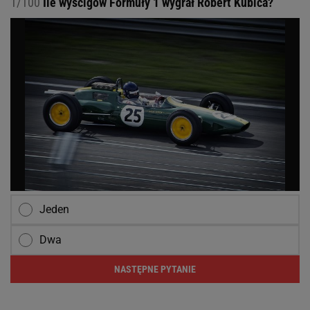
1/100
Ile wyścigów Formuły 1 wygrał Robert Kubica?
Jeden
Dwa
NASTĘPNE PYTANIE